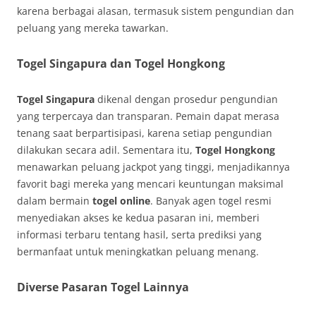
karena berbagai alasan, termasuk sistem pengundian dan
peluang yang mereka tawarkan.
Togel Singapura dan Togel Hongkong
Togel Singapura
dikenal dengan prosedur pengundian
yang terpercaya dan transparan. Pemain dapat merasa
tenang saat berpartisipasi, karena setiap pengundian
dilakukan secara adil. Sementara itu,
Togel Hongkong
menawarkan peluang jackpot yang tinggi, menjadikannya
favorit bagi mereka yang mencari keuntungan maksimal
dalam bermain
togel online
. Banyak agen togel resmi
menyediakan akses ke kedua pasaran ini, memberi
informasi terbaru tentang hasil, serta prediksi yang
bermanfaat untuk meningkatkan peluang menang.
Diverse Pasaran Togel Lainnya