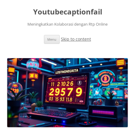
Youtubecaptionfail
Meningkatkan Kolaborasi dengan Rtp Online
Skip to content
Menu