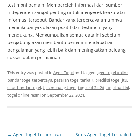
testimoni pemain. Memperoleh informasi dari sumber
independen sangat penting untuk mengecek keakuratan
informasi tersebut. Bandar yang terpercaya umumnya
memiliki banyak ulasan positif dan testimoni yang
mendukung. Mengumpulkan semua data ini sebelum
bergabung akan membantu pemain mendapatkan
pengalaman yang lebih baik dan meningkatkan peluang
sukses dalam permainan.
This entry was posted in
Agen Togel
and tagged
agen togel online
,
bandar togel terpercaya
,
pasaran togel terbaik
,
prediksi togel jitu
,
situs bandar togel
,
tips menang togel
,
togel 4d 3d 2d
,
togel hari ini
,
togel online resmi
on
September 22, 2024
.
Post
←
Agen Togel Terpercaya –
Situs Agen Togel Terbaik di