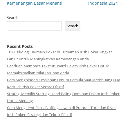
navigation
Kemenangan Besar Menanti
Indonesia 2024
→
Search
Search
Recent Posts
Trik Psikologi Bermain Poker di Turnamen Irish Poker Tingkat
Lanjut untuk Meningkatkan Kemenangan Anda
Panduan Membaca Tekstur Board Dalam Irish Poker Untuk
Memaksimalkan Nilai Taruhan Anda
Cara Menghindari Kesalahan Umum Pemula Saat Membuang Dua
Kartu di Irish Poker Secara Efektif
Strategi Memilih Starting Hand Paling Dominan Dalam Irish Poker
Untuk Menang
Cara Mengidentifikasi Bluffing Lawan di Putaran Turn dan River
Irish Poker: Strategi dan Teknik Efektif