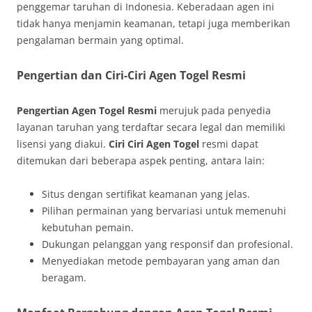
penggemar taruhan di Indonesia. Keberadaan agen ini
tidak hanya menjamin keamanan, tetapi juga memberikan
pengalaman bermain yang optimal.
Pengertian dan Ciri-Ciri Agen Togel Resmi
Pengertian Agen Togel Resmi
merujuk pada penyedia
layanan taruhan yang terdaftar secara legal dan memiliki
lisensi yang diakui.
Ciri Ciri Agen Togel
resmi dapat
ditemukan dari beberapa aspek penting, antara lain:
Situs dengan sertifikat keamanan yang jelas.
Pilihan permainan yang bervariasi untuk memenuhi
kebutuhan pemain.
Dukungan pelanggan yang responsif dan profesional.
Menyediakan metode pembayaran yang aman dan
beragam.