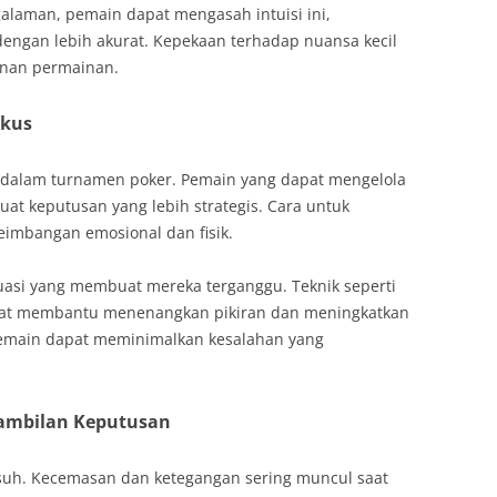
alaman, pemain dapat mengasah intuisi ini,
ngan lebih akurat. Kepekaan terhadap nuansa kecil
anan permainan.
okus
dalam turnamen poker. Pemain yang dapat mengelola
t keputusan yang lebih strategis. Cara untuk
imbangan emosional dan fisik.
uasi yang membuat mereka terganggu. Teknik seperti
apat membantu menenangkan pikiran dan meningkatkan
pemain dapat meminimalkan kesalahan yang
ambilan Keputusan
suh. Kecemasan dan ketegangan sering muncul saat