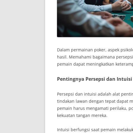
Dalam permainan poker, aspek psikol
hasil. Memahami bagaimana persepsi
pemain dapat meningkatkan keterampi
Pentingnya Persepsi dan Intuisi
Persepsi dan intuisi adalah alat pe
tindakan lawan dengan tepat dapat m
pemain harus mengamati perilaku, po
kekuatan tangan mereka.
Intuisi berfungsi saat pemain melaku