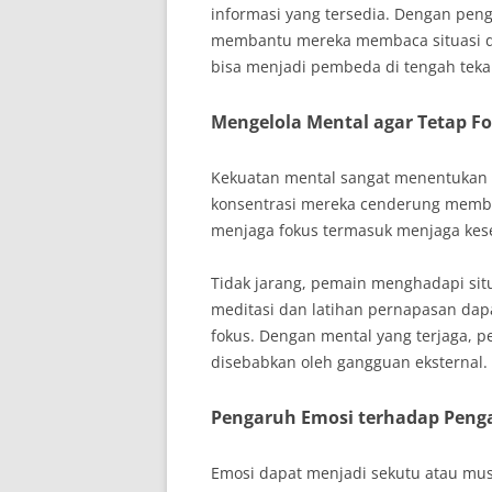
informasi yang tersedia. Dengan peng
membantu mereka membaca situasi de
bisa menjadi pembeda di tengah tek
Mengelola Mental agar Tetap F
Kekuatan mental sangat menentukan 
konsentrasi mereka cenderung membua
menjaga fokus termasuk menjaga kese
Tidak jarang, pemain menghadapi sit
meditasi dan latihan pernapasan d
fokus. Dengan mental yang terjaga, 
disebabkan oleh gangguan eksternal.
Pengaruh Emosi terhadap Peng
Emosi dapat menjadi sekutu atau mu