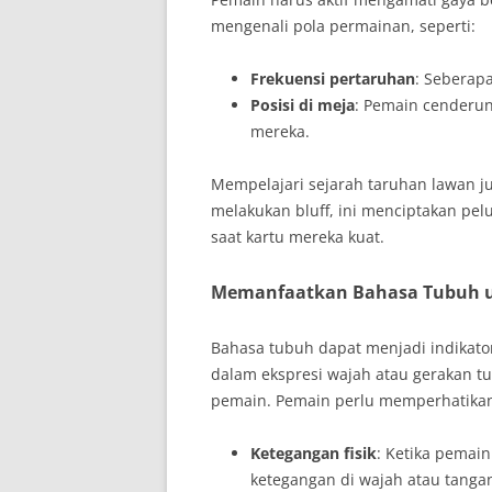
mengenali pola permainan, seperti:
Frekuensi pertaruhan
: Seberapa
Posisi di meja
: Pemain cenderun
mereka.
Mempelajari sejarah taruhan lawan j
melakukan bluff, ini menciptakan pe
saat kartu mereka kuat.
Memanfaatkan Bahasa Tubuh 
Bahasa tubuh dapat menjadi indikato
dalam ekspresi wajah atau gerakan 
pemain. Pemain perlu memperhatikan 
Ketegangan fisik
: Ketika pema
ketegangan di wajah atau tanga