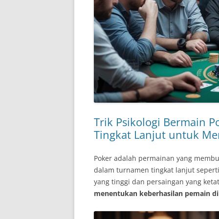
Trik Psikologi Bermain P
Tingkat Lanjut untuk M
Poker adalah permainan yang membut
dalam turnamen tingkat lanjut seperti
yang tinggi dan persaingan yang keta
menentukan keberhasilan pemain di