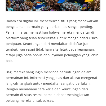
Dalam era digital ini, menemukan situs yang menawarkan
pengalaman bermain yang berkualitas sangat penting.
Pemain harus memastikan bahwa mereka mendaftar di
platform yang telah terverifikasi untuk menghindari risiko
penipuan. Keuntungan dari mendaftar di daftar judi
tembak ikan resmi tidak hanya terletak pada keamanan,
tetapi juga pada bonus dan layanan pelanggan yang lebih
baik.
Bagi mereka yang ingin mencoba peruntungan dalam
permainan ini, informasi yang jelas dan akurat mengenai
langkah-langkah untuk mendaftar sangat diperlukan.
Dengan memahami cara kerja dan keuntungan dari
bermain di situs resmi, pemain dapat meningkatkan
peluang mereka untuk sukses.