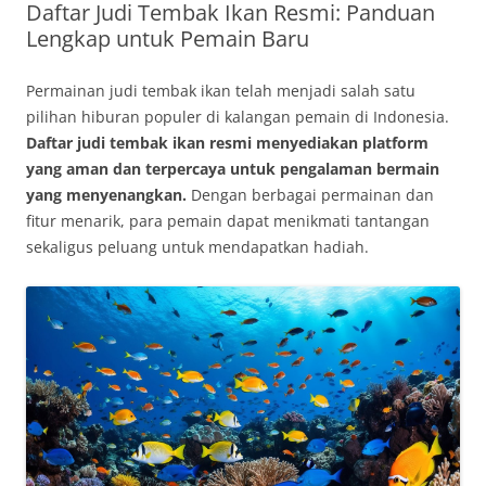
Daftar Judi Tembak Ikan Resmi: Panduan
Lengkap untuk Pemain Baru
Permainan judi tembak ikan telah menjadi salah satu
pilihan hiburan populer di kalangan pemain di Indonesia.
Daftar judi tembak ikan resmi menyediakan platform
yang aman dan terpercaya untuk pengalaman bermain
yang menyenangkan.
Dengan berbagai permainan dan
fitur menarik, para pemain dapat menikmati tantangan
sekaligus peluang untuk mendapatkan hadiah.