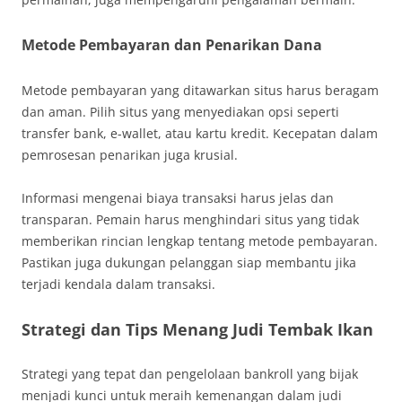
Metode Pembayaran dan Penarikan Dana
Metode pembayaran yang ditawarkan situs harus beragam
dan aman. Pilih situs yang menyediakan opsi seperti
transfer bank, e-wallet, atau kartu kredit. Kecepatan dalam
pemrosesan penarikan juga krusial.
Informasi mengenai biaya transaksi harus jelas dan
transparan. Pemain harus menghindari situs yang tidak
memberikan rincian lengkap tentang metode pembayaran.
Pastikan juga dukungan pelanggan siap membantu jika
terjadi kendala dalam transaksi.
Strategi dan Tips Menang Judi Tembak Ikan
Strategi yang tepat dan pengelolaan bankroll yang bijak
menjadi kunci untuk meraih kemenangan dalam judi