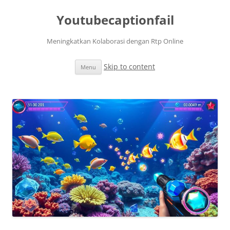
Youtubecaptionfail
Meningkatkan Kolaborasi dengan Rtp Online
Skip to content
Menu