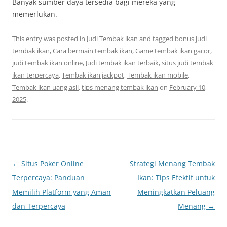
Banyak sumber daya tersedia bagi mereka yang
memerlukan.
This entry was posted in
Judi Tembak ikan
and tagged
bonus judi
tembak ikan
,
Cara bermain tembak ikan
,
Game tembak ikan gacor
,
judi tembak ikan online
,
Judi tembak ikan terbaik
,
situs judi tembak
ikan terpercaya
,
Tembak ikan jackpot
,
Tembak ikan mobile
,
Tembak ikan uang asli
,
tips menang tembak ikan
on
February 10,
2025
.
Post
←
Situs Poker Online
Strategi Menang Tembak
navigation
Terpercaya: Panduan
Ikan: Tips Efektif untuk
Memilih Platform yang Aman
Meningkatkan Peluang
dan Terpercaya
Menang
→