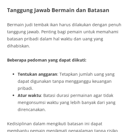
Tanggung Jawab Bermain dan Batasan
Bermain judi tembak ikan harus dilakukan dengan penuh
tanggung jawab. Penting bagi pemain untuk memahami
batasan pribadi dalam hal waktu dan uang yang
dihabiskan.
Beberapa pedoman yang dapat diikuti:
Tentukan anggaran
: Tetapkan jumlah uang yang
dapat digunakan tanpa mengganggu keuangan
pribadi.
Atur waktu
: Batasi durasi permainan agar tidak
mengonsumsi waktu yang lebih banyak dari yang
direncanakan.
Kedisiplinan dalam mengikuti batasan ini dapat
membantu pemain menikmati pengalaman tanpa risiko