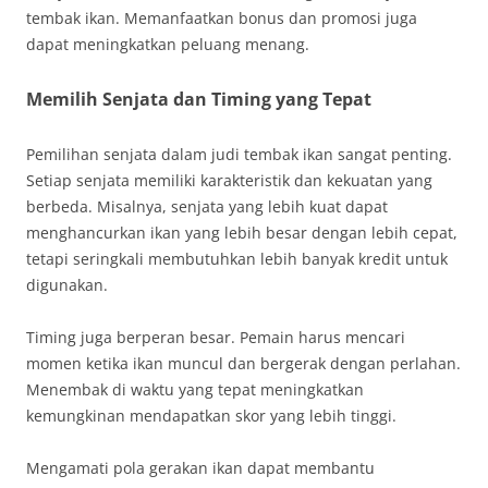
tembak ikan. Memanfaatkan bonus dan promosi juga
dapat meningkatkan peluang menang.
Memilih Senjata dan Timing yang Tepat
Pemilihan senjata dalam judi tembak ikan sangat penting.
Setiap senjata memiliki karakteristik dan kekuatan yang
berbeda. Misalnya, senjata yang lebih kuat dapat
menghancurkan ikan yang lebih besar dengan lebih cepat,
tetapi seringkali membutuhkan lebih banyak kredit untuk
digunakan.
Timing juga berperan besar. Pemain harus mencari
momen ketika ikan muncul dan bergerak dengan perlahan.
Menembak di waktu yang tepat meningkatkan
kemungkinan mendapatkan skor yang lebih tinggi.
Mengamati pola gerakan ikan dapat membantu