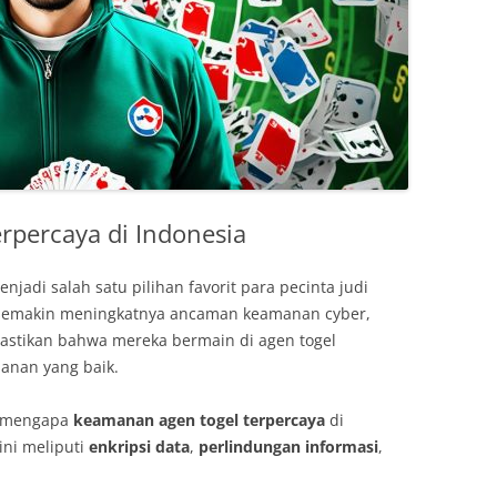
percaya di Indonesia
njadi salah satu pilihan favorit para pecinta judi
 semakin meningkatnya ancaman keamanan cyber,
astikan bahwa mereka bermain di agen togel
manan yang baik.
s mengapa
keamanan agen togel terpercaya
di
ini meliputi
enkripsi data
,
perlindungan informasi
,