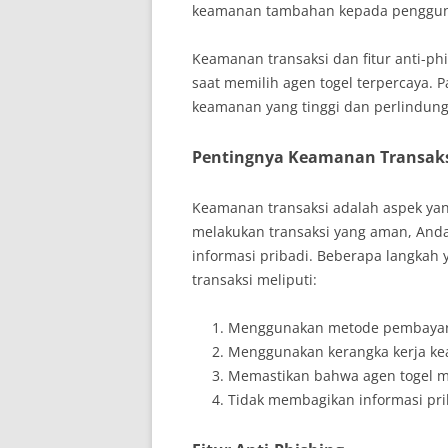
keamanan tambahan kepada penggun
Keamanan transaksi dan fitur anti-ph
saat memilih agen togel terpercaya. P
keamanan yang tinggi dan perlindun
Pentingnya Keamanan Transak
Keamanan transaksi adalah aspek yan
melakukan transaksi yang aman, Anda
informasi pribadi. Beberapa langkah
transaksi meliputi:
Menggunakan metode pembayaran
Menggunakan kerangka kerja ke
Memastikan bahwa agen togel mem
Tidak membagikan informasi prib