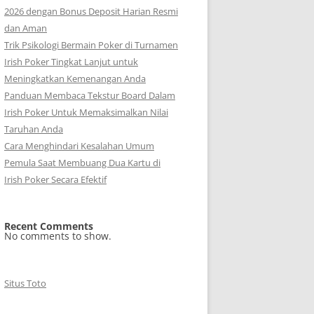
2026 dengan Bonus Deposit Harian Resmi
dan Aman
Trik Psikologi Bermain Poker di Turnamen
Irish Poker Tingkat Lanjut untuk
Meningkatkan Kemenangan Anda
Panduan Membaca Tekstur Board Dalam
Irish Poker Untuk Memaksimalkan Nilai
Taruhan Anda
Cara Menghindari Kesalahan Umum
Pemula Saat Membuang Dua Kartu di
Irish Poker Secara Efektif
Recent Comments
No comments to show.
Situs Toto