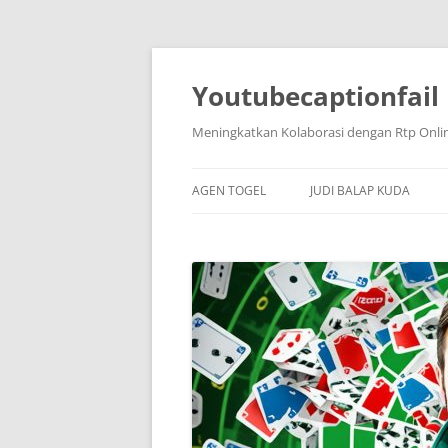
Youtubecaptionfail
Meningkatkan Kolaborasi dengan Rtp Onli
AGEN TOGEL
JUDI BALAP KUDA