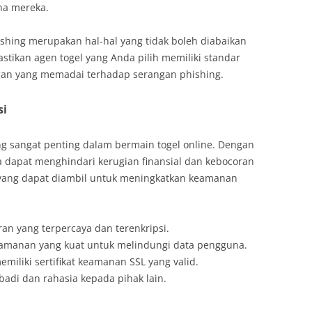
a mereka.
ishing merupakan hal-hal yang tidak boleh diabaikan
astikan agen togel yang Anda pilih memiliki standar
gan yang memadai terhadap serangan phishing.
si
g sangat penting dalam bermain togel online. Dengan
 dapat menghindari kerugian finansial dan kebocoran
 yang dapat diambil untuk meningkatkan keamanan
 yang terpercaya dan terenkripsi.
amanan yang kuat untuk melindungi data pengguna.
iliki sertifikat keamanan SSL yang valid.
adi dan rahasia kepada pihak lain.