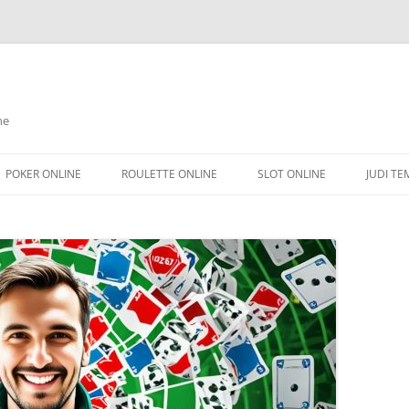
ne
Skip
to
POKER ONLINE
ROULETTE ONLINE
SLOT ONLINE
JUDI TE
content