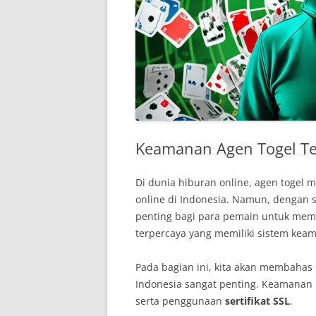
Keamanan Agen Togel Ter
Di dunia hiburan online, agen togel me
online di Indonesia. Namun, dengan
penting bagi para pemain untuk mem
terpercaya yang memiliki sistem kea
Pada bagian ini, kita akan membaha
Indonesia sangat penting. Keamanan 
serta penggunaan
sertifikat SSL
.