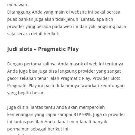
menawan.
Ditanggung Anda yang main di website ini bakal berasa
puas bahkan juga akan tidak jenuh. Lantas, apa sich
provider yang berada pada web ini dan yok langsung baca
saja secara detail berikut:
Judi slots – Pragmatic Play
Dengan pertama kalinya Anda masuk di web ini tentunya
Anda juga bisa juga bisa langsung provider yang sangat
gacor sekalian tenar ialah Pragmatic Play. Provider Slots
Pragmatic Play ini pasti didalamnya tawarkan keuntungan
yang begitu besar.
Juga di sini lantas tentu Anda akan memperoleh
kemenangan yang capai sampai RTP 98%. Juga di provider
ini lantas pastilah Anda dapat mendapati banyak
permainan sebagai berikut ini: