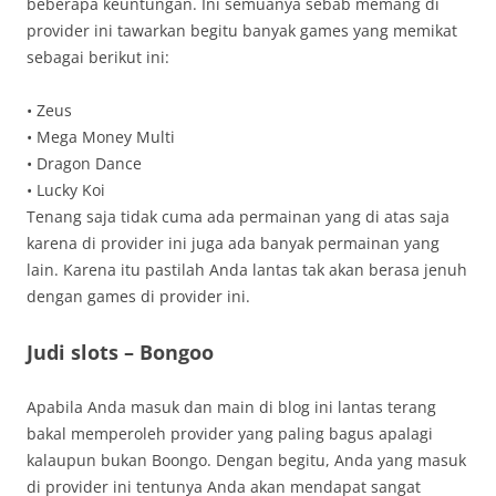
beberapa keuntungan. Ini semuanya sebab memang di
provider ini tawarkan begitu banyak games yang memikat
sebagai berikut ini:
• Zeus
• Mega Money Multi
• Dragon Dance
• Lucky Koi
Tenang saja tidak cuma ada permainan yang di atas saja
karena di provider ini juga ada banyak permainan yang
lain. Karena itu pastilah Anda lantas tak akan berasa jenuh
dengan games di provider ini.
Judi slots – Bongoo
Apabila Anda masuk dan main di blog ini lantas terang
bakal memperoleh provider yang paling bagus apalagi
kalaupun bukan Boongo. Dengan begitu, Anda yang masuk
di provider ini tentunya Anda akan mendapat sangat