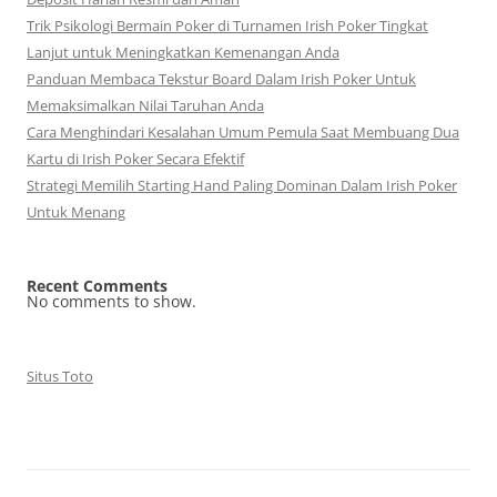
Trik Psikologi Bermain Poker di Turnamen Irish Poker Tingkat
Lanjut untuk Meningkatkan Kemenangan Anda
Panduan Membaca Tekstur Board Dalam Irish Poker Untuk
Memaksimalkan Nilai Taruhan Anda
Cara Menghindari Kesalahan Umum Pemula Saat Membuang Dua
Kartu di Irish Poker Secara Efektif
Strategi Memilih Starting Hand Paling Dominan Dalam Irish Poker
Untuk Menang
Recent Comments
No comments to show.
Situs Toto