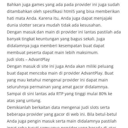
Bahkan juga games yang ada pada provider ini juga sudah
ditambahkan oleh spesifikasi html5 yang bisa memberikan
hati mata Anda. Karena itu, Anda juga dapat menjajaki
dunia slotter secara mudah tidak ada kesusahan.
Dengan masuk dan main di provider ini lantas pastilah ada
banyak tingkat keuntungan yang bagus sekali. Juga
didalamnya juga memberi kesempatan buat dapat
membuat peserta dapat main lebih maksimum.
Judi slots – AdvantPlay
Dengan masuk di site ini juga Anda akan miliki peluang
buat dapat mencoba main di provider AdvantPlay. Buat
yang mau ketahui mengenai provider ini dapat main
seluruhnya permainan yang amat gacor didalamnya.
Sampai di sini lantas ada RTP yang tinggi mulai 80% ke
atas yang untung.
Demikianlah berkaitan data mengenai Judi slots serta
beberapa provider yang gacor di web ini. Bila betul-betul
Anda juga pengin masuk serta main didalamnya pastilah
ingat coba turuti semuanya provider yang berada di atas