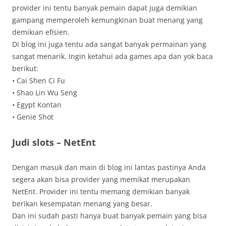
provider ini tentu banyak pemain dapat juga demikian
gampang memperoleh kemungkinan buat menang yang
demikian efisien.
Di blog ini juga tentu ada sangat banyak permainan yang
sangat menarik. Ingin ketahui ada games apa dan yok baca
berikut:
• Cai Shen Ci Fu
• Shao Lin Wu Seng
• Egypt Kontan
• Genie Shot
Judi slots – NetEnt
Dengan masuk dan main di blog ini lantas pastinya Anda
segera akan bisa provider yang memikat merupakan
NetEnt. Provider ini tentu memang demikian banyak
berikan kesempatan menang yang besar.
Dan ini sudah pasti hanya buat banyak pemain yang bisa