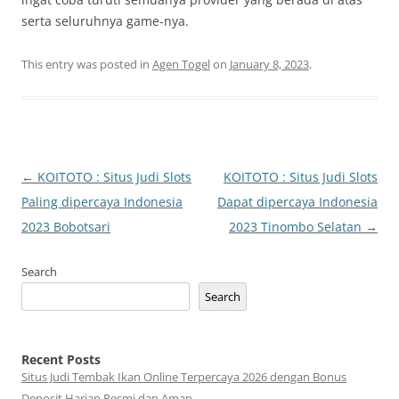
serta seluruhnya game-nya.
This entry was posted in
Agen Togel
on
January 8, 2023
.
Post
←
KOITOTO : Situs Judi Slots
KOITOTO : Situs Judi Slots
navigation
Paling dipercaya Indonesia
Dapat dipercaya Indonesia
2023 Bobotsari
2023 Tinombo Selatan
→
Search
Search
Recent Posts
Situs Judi Tembak Ikan Online Terpercaya 2026 dengan Bonus
Deposit Harian Resmi dan Aman