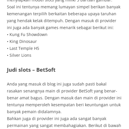
Soal ini tentunya memang lumayan simpel berikan banyak
kemenangan terpilih berkaitan beberapa upaya taruhan
yang hendak kelak ditempuh. Dengan masuk di provider
ini juga ada banyak games menarik sebagai berikut ini:
• Kung Fu Showdown
• King Dinosaur
• Last Temple H5
• Silver Lions
Judi slots – BetSoft
Anda yang masuk di blog ini juga sudah pasti bakal
rasakan senangnya main di provider BetSoft yang benar-
benar amat bagus. Dengan masuk dan main di provider ini
tentunya memperoleh kesempatan beri keuntungan untuk
banyak pemain didalamnya.
Bahkan juga di provider ini juga ada sangat banyak
permainan yang sangat membahagiakan. Berikut di bawah