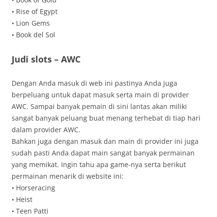
• Rise of Egypt
• Lion Gems
• Book del Sol
Judi slots – AWC
Dengan Anda masuk di web ini pastinya Anda juga
berpeluang untuk dapat masuk serta main di provider
AWC. Sampai banyak pemain di sini lantas akan miliki
sangat banyak peluang buat menang terhebat di tiap hari
dalam provider AWC.
Bahkan juga dengan masuk dan main di provider ini juga
sudah pasti Anda dapat main sangat banyak permainan
yang memikat. Ingin tahu apa game-nya serta berikut
permainan menarik di website ini:
• Horseracing
• Heist
• Teen Patti