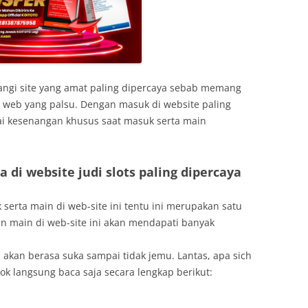
angi site yang amat paling dipercaya sebab memang
k web yang palsu. Dengan masuk di website paling
ai kesenangan khusus saat masuk serta main
 di website judi slots paling dipercaya
erta main di web-site ini tentu ini merupakan satu
 main di web-site ini akan mendapati banyak
 akan berasa suka sampai tidak jemu. Lantas, apa sich
ok langsung baca saja secara lengkap berikut: