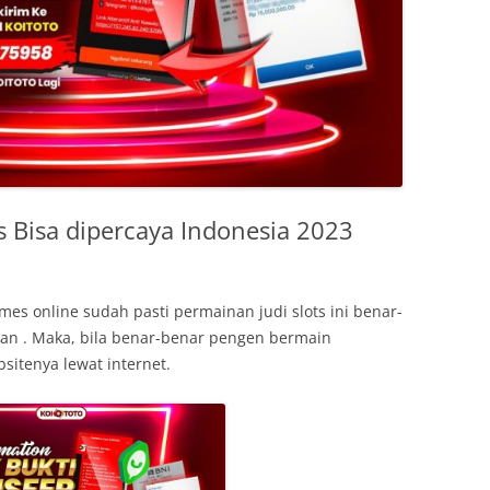
ts Bisa dipercaya Indonesia 2023
mes online sudah pasti permainan judi slots ini benar-
an . Maka, bila benar-benar pengen bermain
sitenya lewat internet.