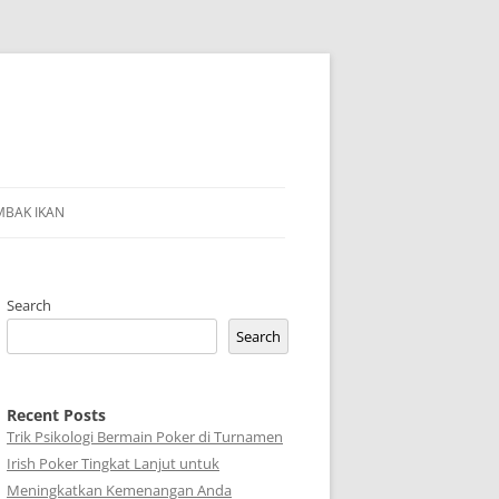
MBAK IKAN
Search
Search
Recent Posts
Trik Psikologi Bermain Poker di Turnamen
Irish Poker Tingkat Lanjut untuk
Meningkatkan Kemenangan Anda