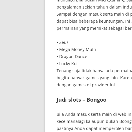
pengalaman sekian tahun dalam indus
Sampai dengan masuk serta main di pr
dapat bisa beberapa keuntungan. Ini
permainan yang memikat sebagai berik
• Zeus
• Mega Money Multi
• Dragon Dance
• Lucky Koi
Tenang saja tidak hanya ada permainan
begitu banyak games yang lain. Karen
dengan games di provider ini.
Judi slots – Bongoo
Bila Anda masuk serta main di web in
kece manalagi kalaupun bukan Boongo
pastinya Anda dapat memperoleh ba