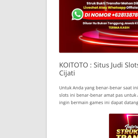
KOITOTO : Situs Judi Slo
Cijati
Untuk Anda yang benar-benar saat in
slots ini benar-benar amat pas untu
ingin bermain games ini dapat datangi