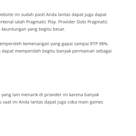
bsite ini sudah pasti Anda lantas dapat juga dapat
rkenal ialah Pragmatic Play. Provider Slots Pragmatic
n keuntungan yang begitu besar.
l memperoleh kemenangan yang gapai sampai RTP 98%.
nda dapat memperoleh begitu banyak permainan sebagai
yang lain menarik di provider ini karena banyak
tu saat ini Anda lantas dapat juga coba main games