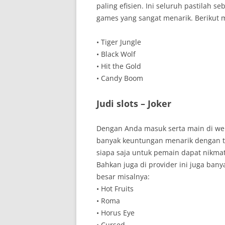
paling efisien. Ini seluruh pastilah 
games yang sangat menarik. Berikut
• Tiger Jungle
• Black Wolf
• Hit the Gold
• Candy Boom
Judi slots – Joker
Dengan Anda masuk serta main di web
banyak keuntungan menarik dengan tur
siapa saja untuk pemain dapat nikmati
Bahkan juga di provider ini juga bany
besar misalnya:
• Hot Fruits
• Roma
• Horus Eye
• Cursed