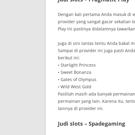
Dengan kali pertama Anda masuk di we
provider yang sangat gacor sekalian te
Play ini pastinya didalamnya tawarka
Juga di sini lantas tentu Anda baka
Sampai di provider ini juga pasti A
berikut ini:
• Starlight Princess
• Sweet Bonanza
• Gates of Olympus
• Wild West Gold
Pastilah masih ada banyak permainan 
permainan yang lain. Karena itu, ten
lainnya di provider ini.
Judi slots – Spadegaming