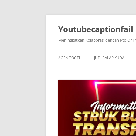
Youtubecaptionfail
Meningkatkan Kolaborasi dengan Rtp Onli
AGEN TOGEL
JUDI BALAP KUDA