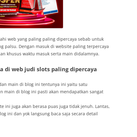
ahi web yang paling paling dipercaya sebab untuk
ng palsu. Dengan masuk di website paling terpercaya
gan khusus waktu masuk serta main didalamnya.
 di web judi slots paling dipercaya
n main di blog ini tentunya ini yaitu satu
 main di blog ini pasti akan mendapatkan sangat
 ini juga akan berasa puas juga tidak jenuh. Lantas,
og ini dan yok langsung baca saja secara detail