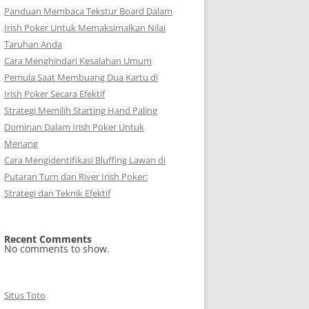
Panduan Membaca Tekstur Board Dalam
Irish Poker Untuk Memaksimalkan Nilai
Taruhan Anda
Cara Menghindari Kesalahan Umum
Pemula Saat Membuang Dua Kartu di
Irish Poker Secara Efektif
Strategi Memilih Starting Hand Paling
Dominan Dalam Irish Poker Untuk
Menang
Cara Mengidentifikasi Bluffing Lawan di
Putaran Turn dan River Irish Poker:
Strategi dan Teknik Efektif
Recent Comments
No comments to show.
Situs Toto