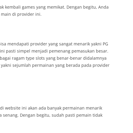
nyak kembali games yang memikat. Dengan begitu, Anda
main di provider ini.
bisa mendapati provider yang sangat menarik yakni PG
 ini pasti simpel menjadi pemenang pemasukan besar.
lbagai ragam type slots yang benar-benar didalamnya
t yakni sejumlah permainan yang berada pada provider
 di website ini akan ada banyak permainan menarik
 senang. Dengan begitu, sudah pasti pemain tidak