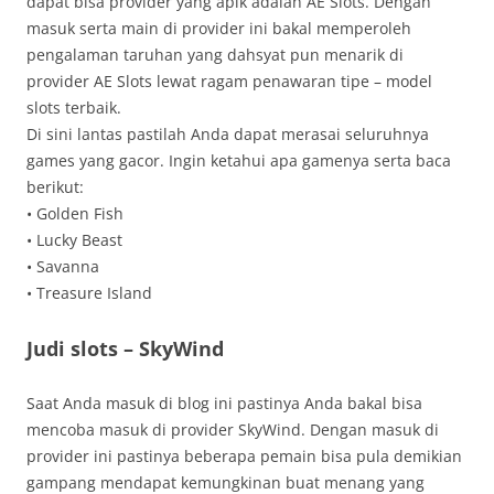
dapat bisa provider yang apik adalah AE Slots. Dengan
masuk serta main di provider ini bakal memperoleh
pengalaman taruhan yang dahsyat pun menarik di
provider AE Slots lewat ragam penawaran tipe – model
slots terbaik.
Di sini lantas pastilah Anda dapat merasai seluruhnya
games yang gacor. Ingin ketahui apa gamenya serta baca
berikut:
• Golden Fish
• Lucky Beast
• Savanna
• Treasure Island
Judi slots – SkyWind
Saat Anda masuk di blog ini pastinya Anda bakal bisa
mencoba masuk di provider SkyWind. Dengan masuk di
provider ini pastinya beberapa pemain bisa pula demikian
gampang mendapat kemungkinan buat menang yang