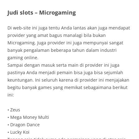
Judi slots – Microgaming
Di web-site ini juga tentu Anda lantas akan juga mendapat
provider yang amat bagus manalagi bila bukan
Microgaming. Juga provider ini juga mempunyai sangat
banyak pengalaman beberapa tahun dalam industri
gaming online.
Sampai dengan masuk serta main di provider ini juga
pastinya Anda menjadi pemain bisa juga bisa sejumlah
keuntungan. Ini seluruh karena di provider ini menjajakan
begitu banyak games yang memikat sebagaimana berikut
ini:
• Zeus
• Mega Money Multi
• Dragon Dance
• Lucky Koi