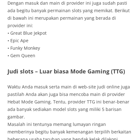
Dengan masuk dan main di provider ini juga sudah pasti
ada begitu banyak permainan slots yang memikat. Berikut
di bawah ini merupakan permainan yang berada di
provider ini:
• Great Blue Jekpot
• Epic Ape
• Funky Monkey
• Gem Queen
Judi slots – Luar biasa Mode Gaming (TTG)
Waktu Anda masuk serta main di web-site judi online juga
pastilah Anda akan juga bisa mencoba main di provider
Hebat Mode Gaming. Tentu, provider TTG ini benar-benar
ada banyak sediakan model slots yang miliki 5 barisan
gambar.
Masalah ini tentunya memang lumayan ringan
memberinya begitu banyak kemenangan terpilih berkaitan
beberapa usaha taruhan yang hendak kelak dilakoni.