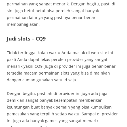
permainan yang sangat menarik. Dengan begitu, pasti di
sini juga betul-betul bisa peroleh sangat banyak
permainan lainnya yang pastinya benar-benar
membahagiakan.
Judi slots – CQ9
Tidak tertinggal kalau waktu Anda masuk di web-site ini
pasti Anda dapat lekas peroleh provider yang sangat
menarik yakni CQ9. Juga di provider ini juga benar-benar
tersedia macam permainan slots yang bisa dimainkan
dengan cuman gunakan satu id saja.
Dengan begitu, pastilah di provider ini juga ada juga
demikian sangat banyak kesempatan memberikan
keuntungan buat banyak pemain yang bisa kumpulkan
pemasukan yang terpilih setiap waktu. Sampai di provider
ini juga ada banyak games yang sangat menarik