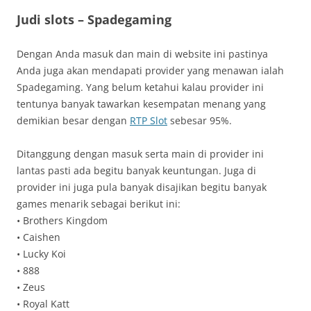
Judi slots – Spadegaming
Dengan Anda masuk dan main di website ini pastinya
Anda juga akan mendapati provider yang menawan ialah
Spadegaming. Yang belum ketahui kalau provider ini
tentunya banyak tawarkan kesempatan menang yang
demikian besar dengan
RTP Slot
sebesar 95%.
Ditanggung dengan masuk serta main di provider ini
lantas pasti ada begitu banyak keuntungan. Juga di
provider ini juga pula banyak disajikan begitu banyak
games menarik sebagai berikut ini:
• Brothers Kingdom
• Caishen
• Lucky Koi
• 888
• Zeus
• Royal Katt