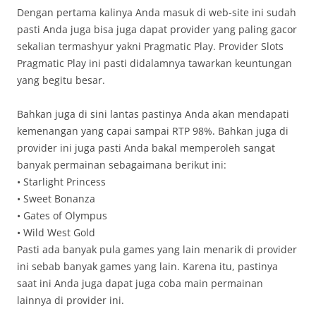
Dengan pertama kalinya Anda masuk di web-site ini sudah
pasti Anda juga bisa juga dapat provider yang paling gacor
sekalian termashyur yakni Pragmatic Play. Provider Slots
Pragmatic Play ini pasti didalamnya tawarkan keuntungan
yang begitu besar.
Bahkan juga di sini lantas pastinya Anda akan mendapati
kemenangan yang capai sampai RTP 98%. Bahkan juga di
provider ini juga pasti Anda bakal memperoleh sangat
banyak permainan sebagaimana berikut ini:
• Starlight Princess
• Sweet Bonanza
• Gates of Olympus
• Wild West Gold
Pasti ada banyak pula games yang lain menarik di provider
ini sebab banyak games yang lain. Karena itu, pastinya
saat ini Anda juga dapat juga coba main permainan
lainnya di provider ini.