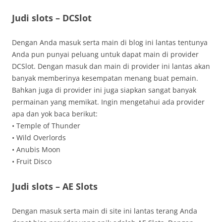
Judi slots – DCSlot
Dengan Anda masuk serta main di blog ini lantas tentunya
Anda pun punyai peluang untuk dapat main di provider
DCSlot. Dengan masuk dan main di provider ini lantas akan
banyak memberinya kesempatan menang buat pemain.
Bahkan juga di provider ini juga siapkan sangat banyak
permainan yang memikat. Ingin mengetahui ada provider
apa dan yok baca berikut:
• Temple of Thunder
• Wild Overlords
• Anubis Moon
• Fruit Disco
Judi slots – AE Slots
Dengan masuk serta main di site ini lantas terang Anda