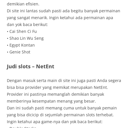
demikian efisien.
Di site ini lantas sudah pasti ada begitu banyak permainan
yang sangat menarik. Ingin ketahui ada permainan apa
dan yok baca berikut:
• Cai Shen Ci Fu
• Shao Lin Wu Seng
• Egypt Kontan
• Genie Shot
Judi slots – NetEnt
Dengan masuk serta main di site ini juga pasti Anda segera
bisa bisa provider yang memikat merupakan NetEnt.
Provider ini pastinya memanglah demikian banyak
memberinya kesempatan menang yang besar.
Dan ini sudah pasti memang cuma untuk banyak pemain
yang bisa dicicip di sejumlah permainan slots terhebat.
Ingin ketahui apa game-nya dan yok baca berikut: