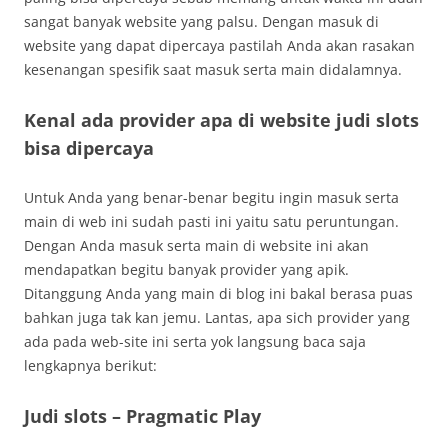
sangat banyak website yang palsu. Dengan masuk di
website yang dapat dipercaya pastilah Anda akan rasakan
kesenangan spesifik saat masuk serta main didalamnya.
Kenal ada provider apa di website judi slots
bisa dipercaya
Untuk Anda yang benar-benar begitu ingin masuk serta
main di web ini sudah pasti ini yaitu satu peruntungan.
Dengan Anda masuk serta main di website ini akan
mendapatkan begitu banyak provider yang apik.
Ditanggung Anda yang main di blog ini bakal berasa puas
bahkan juga tak kan jemu. Lantas, apa sich provider yang
ada pada web-site ini serta yok langsung baca saja
lengkapnya berikut:
Judi slots – Pragmatic Play