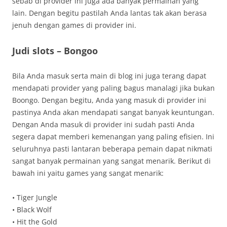
sebab di provider ini juga ada banyak permainan yang
lain. Dengan begitu pastilah Anda lantas tak akan berasa
jenuh dengan games di provider ini.
Judi slots – Bongoo
Bila Anda masuk serta main di blog ini juga terang dapat
mendapati provider yang paling bagus manalagi jika bukan
Boongo. Dengan begitu, Anda yang masuk di provider ini
pastinya Anda akan mendapati sangat banyak keuntungan.
Dengan Anda masuk di provider ini sudah pasti Anda
segera dapat memberi kemenangan yang paling efisien. Ini
seluruhnya pasti lantaran beberapa pemain dapat nikmati
sangat banyak permainan yang sangat menarik. Berikut di
bawah ini yaitu games yang sangat menarik:
• Tiger Jungle
• Black Wolf
• Hit the Gold