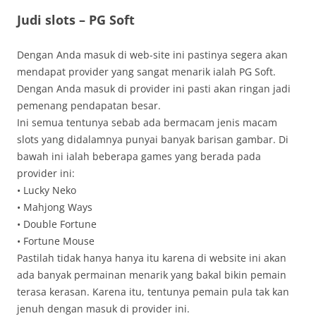
Judi slots – PG Soft
Dengan Anda masuk di web-site ini pastinya segera akan
mendapat provider yang sangat menarik ialah PG Soft.
Dengan Anda masuk di provider ini pasti akan ringan jadi
pemenang pendapatan besar.
Ini semua tentunya sebab ada bermacam jenis macam
slots yang didalamnya punyai banyak barisan gambar. Di
bawah ini ialah beberapa games yang berada pada
provider ini:
• Lucky Neko
• Mahjong Ways
• Double Fortune
• Fortune Mouse
Pastilah tidak hanya hanya itu karena di website ini akan
ada banyak permainan menarik yang bakal bikin pemain
terasa kerasan. Karena itu, tentunya pemain pula tak kan
jenuh dengan masuk di provider ini.