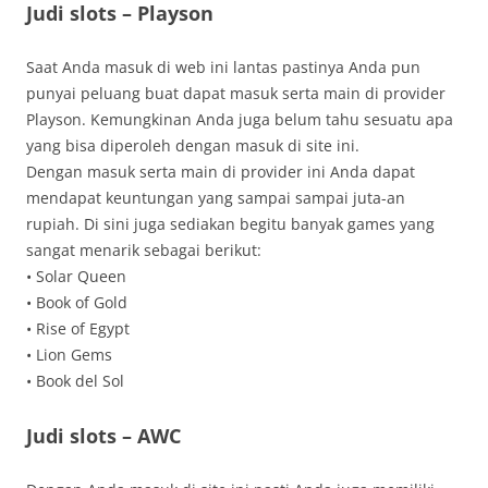
Judi slots – Playson
Saat Anda masuk di web ini lantas pastinya Anda pun
punyai peluang buat dapat masuk serta main di provider
Playson. Kemungkinan Anda juga belum tahu sesuatu apa
yang bisa diperoleh dengan masuk di site ini.
Dengan masuk serta main di provider ini Anda dapat
mendapat keuntungan yang sampai sampai juta-an
rupiah. Di sini juga sediakan begitu banyak games yang
sangat menarik sebagai berikut:
• Solar Queen
• Book of Gold
• Rise of Egypt
• Lion Gems
• Book del Sol
Judi slots – AWC