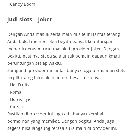
• Candy Boom
Judi slots – Joker
Dengan Anda masuk serta main di site ini lantas terang
Anda bakal memperoleh begitu banyak keuntungan
menarik dengan turut masuk di provider Joker. Dengan
begitu, pastinya siapa saja untuk pemain dapat nikmati
peruntungan setiap waktu.
Sampai di provider ini lantas banyak juga permainan slots
terpilih yang hendak memberi besar misalnya:
• Hot Fruits
• Roma
• Horus Eye
• Cursed
Pastilah di provider ini juga ada banyak kembali
permainan yang memikat. Dengan begitu, Anda juga
segera bisa langsung terasa suka main di provider ini.