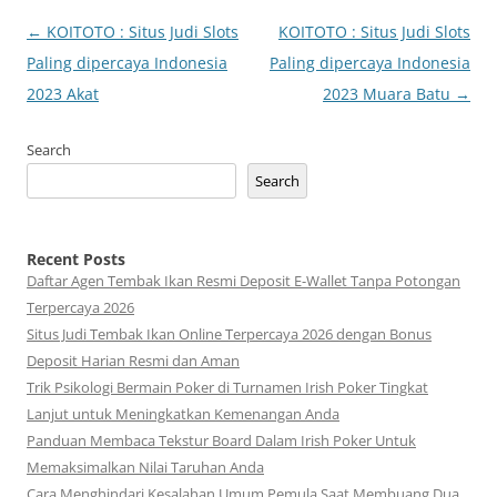
Post
←
KOITOTO : Situs Judi Slots
KOITOTO : Situs Judi Slots
navigation
Paling dipercaya Indonesia
Paling dipercaya Indonesia
2023 Akat
2023 Muara Batu
→
Search
Search
Recent Posts
Daftar Agen Tembak Ikan Resmi Deposit E-Wallet Tanpa Potongan
Terpercaya 2026
Situs Judi Tembak Ikan Online Terpercaya 2026 dengan Bonus
Deposit Harian Resmi dan Aman
Trik Psikologi Bermain Poker di Turnamen Irish Poker Tingkat
Lanjut untuk Meningkatkan Kemenangan Anda
Panduan Membaca Tekstur Board Dalam Irish Poker Untuk
Memaksimalkan Nilai Taruhan Anda
Cara Menghindari Kesalahan Umum Pemula Saat Membuang Dua