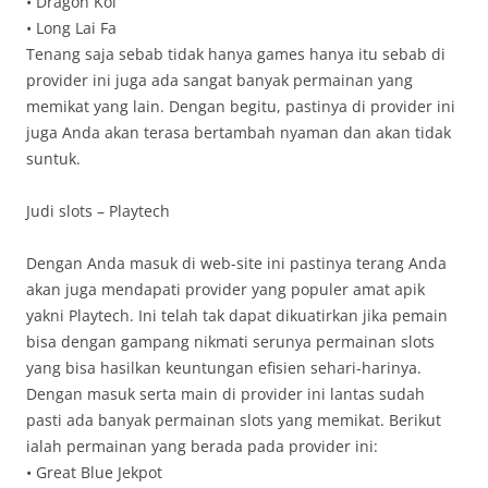
• Dragon Koi
• Long Lai Fa
Tenang saja sebab tidak hanya games hanya itu sebab di
provider ini juga ada sangat banyak permainan yang
memikat yang lain. Dengan begitu, pastinya di provider ini
juga Anda akan terasa bertambah nyaman dan akan tidak
suntuk.
Judi slots – Playtech
Dengan Anda masuk di web-site ini pastinya terang Anda
akan juga mendapati provider yang populer amat apik
yakni Playtech. Ini telah tak dapat dikuatirkan jika pemain
bisa dengan gampang nikmati serunya permainan slots
yang bisa hasilkan keuntungan efisien sehari-harinya.
Dengan masuk serta main di provider ini lantas sudah
pasti ada banyak permainan slots yang memikat. Berikut
ialah permainan yang berada pada provider ini:
• Great Blue Jekpot