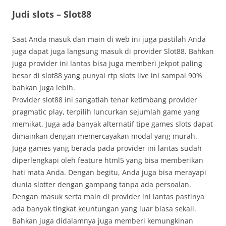
Judi slots – Slot88
Saat Anda masuk dan main di web ini juga pastilah Anda
juga dapat juga langsung masuk di provider Slot88. Bahkan
juga provider ini lantas bisa juga memberi jekpot paling
besar di slot88 yang punyai rtp slots live ini sampai 90%
bahkan juga lebih.
Provider slot88 ini sangatlah tenar ketimbang provider
pragmatic play, terpilih luncurkan sejumlah game yang
memikat. Juga ada banyak alternatif tipe games slots dapat
dimainkan dengan memercayakan modal yang murah.
Juga games yang berada pada provider ini lantas sudah
diperlengkapi oleh feature html5 yang bisa memberikan
hati mata Anda. Dengan begitu, Anda juga bisa merayapi
dunia slotter dengan gampang tanpa ada persoalan.
Dengan masuk serta main di provider ini lantas pastinya
ada banyak tingkat keuntungan yang luar biasa sekali.
Bahkan juga didalamnya juga memberi kemungkinan