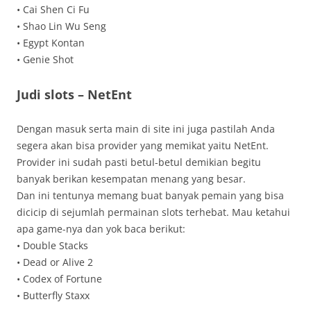
• Cai Shen Ci Fu
• Shao Lin Wu Seng
• Egypt Kontan
• Genie Shot
Judi slots – NetEnt
Dengan masuk serta main di site ini juga pastilah Anda
segera akan bisa provider yang memikat yaitu NetEnt.
Provider ini sudah pasti betul-betul demikian begitu
banyak berikan kesempatan menang yang besar.
Dan ini tentunya memang buat banyak pemain yang bisa
dicicip di sejumlah permainan slots terhebat. Mau ketahui
apa game-nya dan yok baca berikut:
• Double Stacks
• Dead or Alive 2
• Codex of Fortune
• Butterfly Staxx