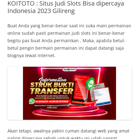
KOITOTO : Situs Judi Slots Bisa dipercaya
Indonesia 2023 Gilireng
Buat Anda yang benar-benar saat ini suka main permainan
online sudah pasti permainan judi slots ini benar-benar
begitu pas buat Anda permainkan . Maka, apabila betul-
betul pengin bermain permainan ini dapat datangi saja
blognya lewat internet.
Akan tetapi, awalnya yakini cuman datangi web yang amat
paling dipercaya sebab untuk waktu ini udah sangat