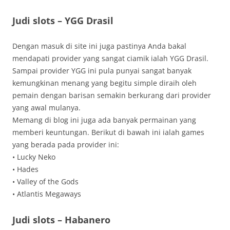
Judi slots – YGG Drasil
Dengan masuk di site ini juga pastinya Anda bakal
mendapati provider yang sangat ciamik ialah YGG Drasil.
Sampai provider YGG ini pula punyai sangat banyak
kemungkinan menang yang begitu simple diraih oleh
pemain dengan barisan semakin berkurang dari provider
yang awal mulanya.
Memang di blog ini juga ada banyak permainan yang
memberi keuntungan. Berikut di bawah ini ialah games
yang berada pada provider ini:
• Lucky Neko
• Hades
• Valley of the Gods
• Atlantis Megaways
Judi slots – Habanero