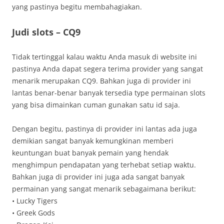
yang pastinya begitu membahagiakan.
Judi slots – CQ9
Tidak tertinggal kalau waktu Anda masuk di website ini
pastinya Anda dapat segera terima provider yang sangat
menarik merupakan CQ9. Bahkan juga di provider ini
lantas benar-benar banyak tersedia type permainan slots
yang bisa dimainkan cuman gunakan satu id saja.
Dengan begitu, pastinya di provider ini lantas ada juga
demikian sangat banyak kemungkinan memberi
keuntungan buat banyak pemain yang hendak
menghimpun pendapatan yang terhebat setiap waktu.
Bahkan juga di provider ini juga ada sangat banyak
permainan yang sangat menarik sebagaimana berikut:
• Lucky Tigers
• Greek Gods