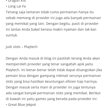
• Dragon Koi
• Long Lai Fa
Tenang saja lantaran tidak cuma permainan hanya itu
sebab memang di provider ini juga ada banyak permainan
yang memikat yang lain. Dengan begitu, pasti di provider
ini lantas Anda bakal berasa makin nyaman dan tak kan
suntuk.
Judi slots – Playtech
Dengan Anda masuk di blog ini pastilah terang Anda akan
memperoleh provider yang tenar sangatlah apik yaitu
Playtech. Ini benar-benar telah tidak dapat disangsikan jika
pemain bisa dengan gampang nikmati serunya permainan
slots yang bisa hasilkan keuntungan efisien tiap harinya.
Dengan masuk serta main di provider ini juga tentunya
ada sangat banyak permainan slots yang memikat. Berikut
di bawah ini yaitu games yang berada pada provider ini:
• Great Blue Jekpot