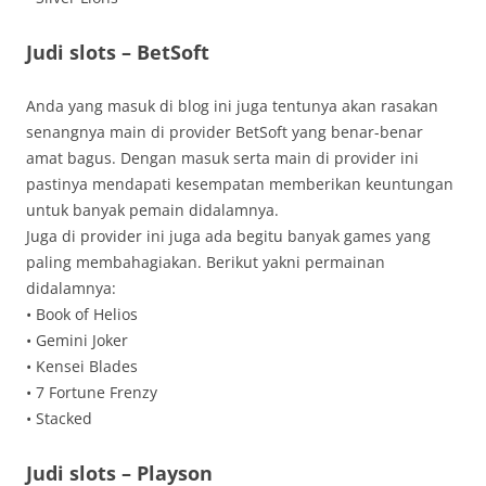
Judi slots – BetSoft
Anda yang masuk di blog ini juga tentunya akan rasakan
senangnya main di provider BetSoft yang benar-benar
amat bagus. Dengan masuk serta main di provider ini
pastinya mendapati kesempatan memberikan keuntungan
untuk banyak pemain didalamnya.
Juga di provider ini juga ada begitu banyak games yang
paling membahagiakan. Berikut yakni permainan
didalamnya:
• Book of Helios
• Gemini Joker
• Kensei Blades
• 7 Fortune Frenzy
• Stacked
Judi slots – Playson