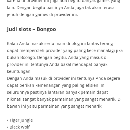
karena di provider ini juga ada begitu banyak games yang
lain. Dengan begitu pastinya Anda juga tak akan terasa
jenuh dengan games di provider ini.
Judi slots – Bongoo
Kalau Anda masuk serta main di blog ini lantas terang
dapat memperoleh provider yang paling kece manalagi jika
bukan Boongo. Dengan begitu, Anda yang masuk di
provider ini tentunya Anda bakal mendapat banyak
keuntungan.
Dengan Anda masuk di provider ini tentunya Anda segera
dapat berikan kemenangan yang paling efisien. Ini
seluruhnya pastinya lantaran banyak pemain dapat
nikmati sangat banyak permainan yang sangat menarik. Di
bawah ini yaitu permainan yang sangat menarik:
• Tiger Jungle
• Black Wolf