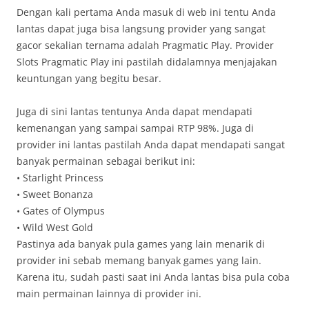
Dengan kali pertama Anda masuk di web ini tentu Anda
lantas dapat juga bisa langsung provider yang sangat
gacor sekalian ternama adalah Pragmatic Play. Provider
Slots Pragmatic Play ini pastilah didalamnya menjajakan
keuntungan yang begitu besar.
Juga di sini lantas tentunya Anda dapat mendapati
kemenangan yang sampai sampai RTP 98%. Juga di
provider ini lantas pastilah Anda dapat mendapati sangat
banyak permainan sebagai berikut ini:
• Starlight Princess
• Sweet Bonanza
• Gates of Olympus
• Wild West Gold
Pastinya ada banyak pula games yang lain menarik di
provider ini sebab memang banyak games yang lain.
Karena itu, sudah pasti saat ini Anda lantas bisa pula coba
main permainan lainnya di provider ini.