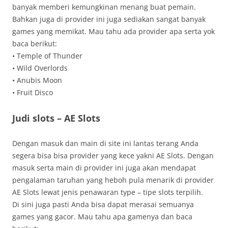
banyak memberi kemungkinan menang buat pemain.
Bahkan juga di provider ini juga sediakan sangat banyak
games yang memikat. Mau tahu ada provider apa serta yok
baca berikut:
• Temple of Thunder
• Wild Overlords
• Anubis Moon
• Fruit Disco
Judi slots – AE Slots
Dengan masuk dan main di site ini lantas terang Anda
segera bisa bisa provider yang kece yakni AE Slots. Dengan
masuk serta main di provider ini juga akan mendapat
pengalaman taruhan yang heboh pula menarik di provider
AE Slots lewat jenis penawaran type – tipe slots terpilih.
Di sini juga pasti Anda bisa dapat merasai semuanya
games yang gacor. Mau tahu apa gamenya dan baca