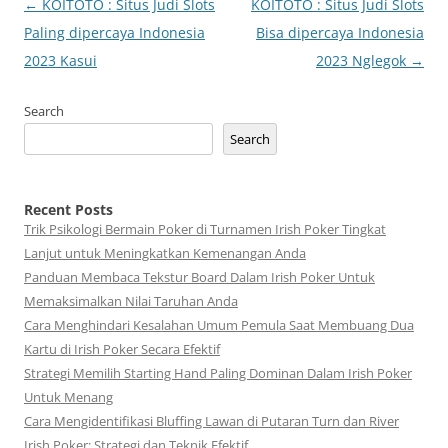
Post
←
KOITOTO : Situs Judi Slots
KOITOTO : Situs Judi Slots
navigation
Paling dipercaya Indonesia
Bisa dipercaya Indonesia
2023 Kasui
2023 Nglegok
→
Search
Search
Recent Posts
Trik Psikologi Bermain Poker di Turnamen Irish Poker Tingkat
Lanjut untuk Meningkatkan Kemenangan Anda
Panduan Membaca Tekstur Board Dalam Irish Poker Untuk
Memaksimalkan Nilai Taruhan Anda
Cara Menghindari Kesalahan Umum Pemula Saat Membuang Dua
Kartu di Irish Poker Secara Efektif
Strategi Memilih Starting Hand Paling Dominan Dalam Irish Poker
Untuk Menang
Cara Mengidentifikasi Bluffing Lawan di Putaran Turn dan River
Irish Poker: Strategi dan Teknik Efektif