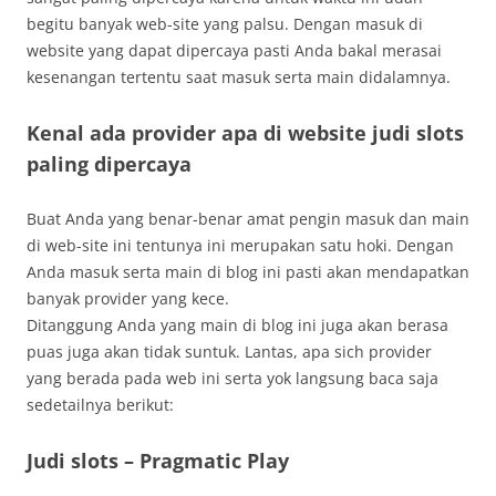
begitu banyak web-site yang palsu. Dengan masuk di
website yang dapat dipercaya pasti Anda bakal merasai
kesenangan tertentu saat masuk serta main didalamnya.
Kenal ada provider apa di website judi slots
paling dipercaya
Buat Anda yang benar-benar amat pengin masuk dan main
di web-site ini tentunya ini merupakan satu hoki. Dengan
Anda masuk serta main di blog ini pasti akan mendapatkan
banyak provider yang kece.
Ditanggung Anda yang main di blog ini juga akan berasa
puas juga akan tidak suntuk. Lantas, apa sich provider
yang berada pada web ini serta yok langsung baca saja
sedetailnya berikut:
Judi slots – Pragmatic Play