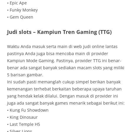
• Epic Ape
• Funky Monkey
• Gem Queen
Judi slots – Kampiun Tren Gaming (TTG)
Waktu Anda masuk serta main di web judi online lantas
pastinya Anda juga bisa mencoba main di provider
Kampiun Mode Gaming. Pastinya, provider TTG ini benar-
benar ada sangat banyak sediakan macam slots yang miliki
5 barisan gambar.
Ini sudah pasti memanglah cukup simpel berikan banyak
kemenangan terhebat berkaitan beberapa upaya taruhan
yang hendak kelak dilalui. Dengan masuk di provider ini
juga ada sangat banyak games menarik sebagai berikut ini:
• Kung Fu Showdown
• King Dinosaur
• Last Temple H5
• Silver Lions