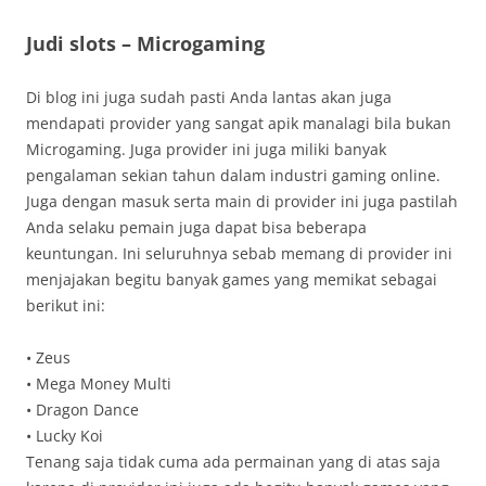
Judi slots – Microgaming
Di blog ini juga sudah pasti Anda lantas akan juga
mendapati provider yang sangat apik manalagi bila bukan
Microgaming. Juga provider ini juga miliki banyak
pengalaman sekian tahun dalam industri gaming online.
Juga dengan masuk serta main di provider ini juga pastilah
Anda selaku pemain juga dapat bisa beberapa
keuntungan. Ini seluruhnya sebab memang di provider ini
menjajakan begitu banyak games yang memikat sebagai
berikut ini:
• Zeus
• Mega Money Multi
• Dragon Dance
• Lucky Koi
Tenang saja tidak cuma ada permainan yang di atas saja