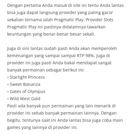
Dengan pertama Anda masuk di site ini tentu Anda lantas
bisa juga dapat langsung provider yang paling gacor
sekalian ternama ialah Pragmatic Play. Provider Slots
Pragmatic Play ini pastinya didalamnya tawarkan
keuntungan yang benar-benar besar sekali.
Juga di sini lantas sudah pasti Anda akan memperoleh
kemenangan yang sampai sampai RTP 98%. Juga di
provider ini juga pasti Anda bakal mendapat sangat
banyak permainan sebagai berikut ini:
• Starlight Princess
• Sweet Bonanza
• Gates of Olympus
• Wild West Gold
Pasti ada banyak pun permainan yang lain menarik di
provider ini sebab banyak permainan lainnya. Dengan
begitu, tentunya saat ini Anda lantas bisa juga coba main
games yang lainnya di provider ini.