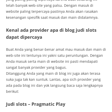
telah banyak web-site yang palsu. Dengan masuk di
website paling terpercaya pastinya Anda akan rasakan
kesenangan spesifik saat masuk dan main didalamnya.
Kenal ada provider apa di blog judi slots
dapat dipercaya
Buat Anda yang benar-benar amat mau masuk dan main di
web-site ini tentunya ini yakni satu peruntungan. Dengan
Anda masuk serta main di website ini pasti mendapati
sangat banyak provider yang bagus.
Ditanggung Anda yang main di blog ini juga akan terasa
suka juga tak kan suntuk. Lantas, apa sich provider yang
ada pada blog ini dan yok langsung baca saja lengkapnya
berikut:
Judi slots – Pragmatic Play