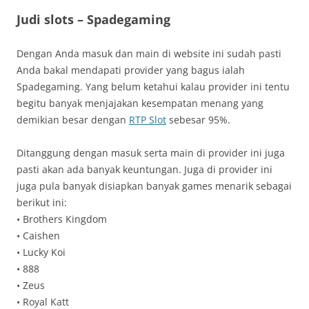
Judi slots – Spadegaming
Dengan Anda masuk dan main di website ini sudah pasti
Anda bakal mendapati provider yang bagus ialah
Spadegaming. Yang belum ketahui kalau provider ini tentu
begitu banyak menjajakan kesempatan menang yang
demikian besar dengan
RTP Slot
sebesar 95%.
Ditanggung dengan masuk serta main di provider ini juga
pasti akan ada banyak keuntungan. Juga di provider ini
juga pula banyak disiapkan banyak games menarik sebagai
berikut ini:
• Brothers Kingdom
• Caishen
• Lucky Koi
• 888
• Zeus
• Royal Katt