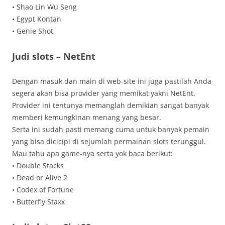
• Shao Lin Wu Seng
• Egypt Kontan
• Genie Shot
Judi slots – NetEnt
Dengan masuk dan main di web-site ini juga pastilah Anda
segera akan bisa provider yang memikat yakni NetEnt.
Provider ini tentunya memanglah demikian sangat banyak
memberi kemungkinan menang yang besar.
Serta ini sudah pasti memang cuma untuk banyak pemain
yang bisa dicicipi di sejumlah permainan slots terunggul.
Mau tahu apa game-nya serta yok baca berikut:
• Double Stacks
• Dead or Alive 2
• Codex of Fortune
• Butterfly Staxx