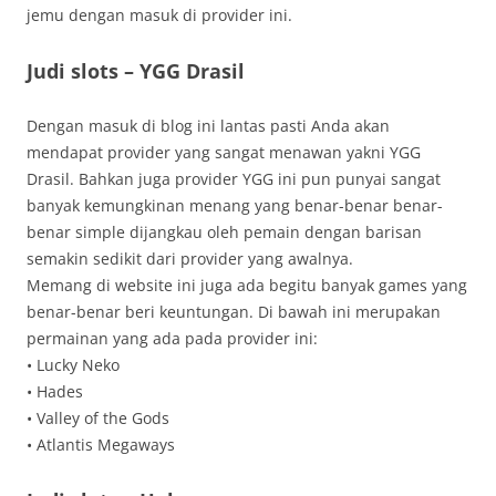
jemu dengan masuk di provider ini.
Judi slots – YGG Drasil
Dengan masuk di blog ini lantas pasti Anda akan
mendapat provider yang sangat menawan yakni YGG
Drasil. Bahkan juga provider YGG ini pun punyai sangat
banyak kemungkinan menang yang benar-benar benar-
benar simple dijangkau oleh pemain dengan barisan
semakin sedikit dari provider yang awalnya.
Memang di website ini juga ada begitu banyak games yang
benar-benar beri keuntungan. Di bawah ini merupakan
permainan yang ada pada provider ini:
• Lucky Neko
• Hades
• Valley of the Gods
• Atlantis Megaways