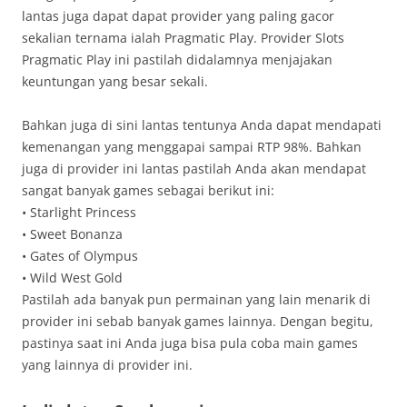
lantas juga dapat dapat provider yang paling gacor
sekalian ternama ialah Pragmatic Play. Provider Slots
Pragmatic Play ini pastilah didalamnya menjajakan
keuntungan yang besar sekali.
Bahkan juga di sini lantas tentunya Anda dapat mendapati
kemenangan yang menggapai sampai RTP 98%. Bahkan
juga di provider ini lantas pastilah Anda akan mendapat
sangat banyak games sebagai berikut ini:
• Starlight Princess
• Sweet Bonanza
• Gates of Olympus
• Wild West Gold
Pastilah ada banyak pun permainan yang lain menarik di
provider ini sebab banyak games lainnya. Dengan begitu,
pastinya saat ini Anda juga bisa pula coba main games
yang lainnya di provider ini.