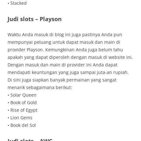
• Stacked
Judi slots – Playson
Waktu Anda masuk di blog ini juga pastinya Anda pun
mempunyai peluang untuk dapat masuk dan main di
provider Playson. Kemungkinan Anda juga belum tahu
apakah yang dapat diperoleh dengan masuk di website ini.
Dengan masuk dan main di provider ini Anda dapat
mendapati keuntungan yang juga sampai juta-an rupiah.
Di sini juga siapkan banyak permainan yang sangat
menarik sebagaimana berikut:
• Solar Queen
• Book of Gold
• Rise of Egypt
• Lion Gems
• Book del Sol