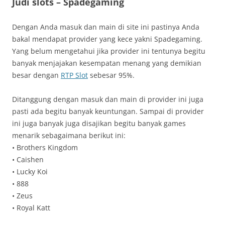
Judi slots – Spadegaming
Dengan Anda masuk dan main di site ini pastinya Anda
bakal mendapat provider yang kece yakni Spadegaming.
Yang belum mengetahui jika provider ini tentunya begitu
banyak menjajakan kesempatan menang yang demikian
besar dengan
RTP Slot
sebesar 95%.
Ditanggung dengan masuk dan main di provider ini juga
pasti ada begitu banyak keuntungan. Sampai di provider
ini juga banyak juga disajikan begitu banyak games
menarik sebagaimana berikut ini:
• Brothers Kingdom
• Caishen
• Lucky Koi
• 888
• Zeus
• Royal Katt