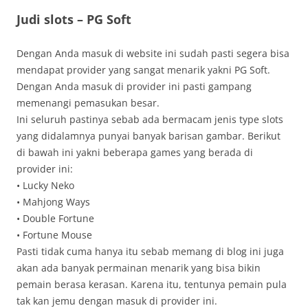
Judi slots – PG Soft
Dengan Anda masuk di website ini sudah pasti segera bisa
mendapat provider yang sangat menarik yakni PG Soft.
Dengan Anda masuk di provider ini pasti gampang
memenangi pemasukan besar.
Ini seluruh pastinya sebab ada bermacam jenis type slots
yang didalamnya punyai banyak barisan gambar. Berikut
di bawah ini yakni beberapa games yang berada di
provider ini:
• Lucky Neko
• Mahjong Ways
• Double Fortune
• Fortune Mouse
Pasti tidak cuma hanya itu sebab memang di blog ini juga
akan ada banyak permainan menarik yang bisa bikin
pemain berasa kerasan. Karena itu, tentunya pemain pula
tak kan jemu dengan masuk di provider ini.