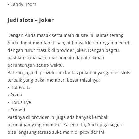
• Candy Boom
Judi slots – Joker
Dengan Anda masuk serta main di site ini lantas terang
Anda dapat mendapati sangat banyak keuntungan menarik
dengan turut masuk di provider Joker. Dengan begitu,
pastilah siapa saja buat pemain dapat nikmati
peruntungan setiap waktu.
Bahkan juga di provider ini lantas pula banyak games slots
terbaik yang bakal memberi besar misalnya:
• Hot Fruits
• Roma
• Horus Eye
• Cursed
Pastinya di provider ini juga ada banyak kembali
permainan yang memikat. Karena itu, Anda juga segera
bisa langsung terasa suka main di provider ini.