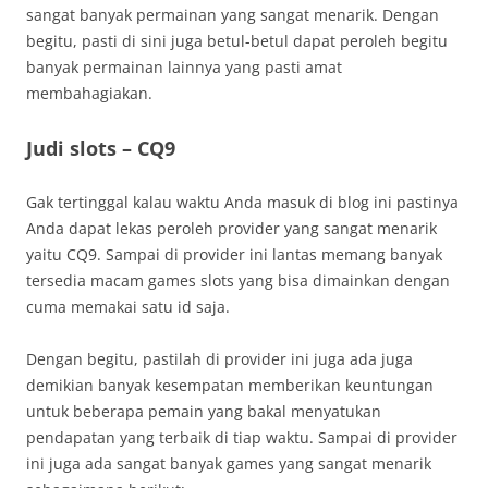
sangat banyak permainan yang sangat menarik. Dengan
begitu, pasti di sini juga betul-betul dapat peroleh begitu
banyak permainan lainnya yang pasti amat
membahagiakan.
Judi slots – CQ9
Gak tertinggal kalau waktu Anda masuk di blog ini pastinya
Anda dapat lekas peroleh provider yang sangat menarik
yaitu CQ9. Sampai di provider ini lantas memang banyak
tersedia macam games slots yang bisa dimainkan dengan
cuma memakai satu id saja.
Dengan begitu, pastilah di provider ini juga ada juga
demikian banyak kesempatan memberikan keuntungan
untuk beberapa pemain yang bakal menyatukan
pendapatan yang terbaik di tiap waktu. Sampai di provider
ini juga ada sangat banyak games yang sangat menarik