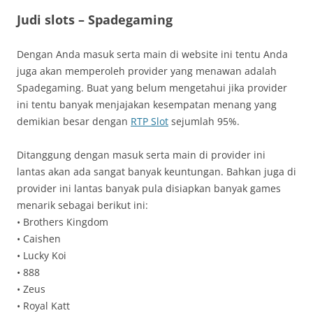
Judi slots – Spadegaming
Dengan Anda masuk serta main di website ini tentu Anda
juga akan memperoleh provider yang menawan adalah
Spadegaming. Buat yang belum mengetahui jika provider
ini tentu banyak menjajakan kesempatan menang yang
demikian besar dengan
RTP Slot
sejumlah 95%.
Ditanggung dengan masuk serta main di provider ini
lantas akan ada sangat banyak keuntungan. Bahkan juga di
provider ini lantas banyak pula disiapkan banyak games
menarik sebagai berikut ini:
• Brothers Kingdom
• Caishen
• Lucky Koi
• 888
• Zeus
• Royal Katt