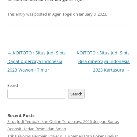
This entry was posted in
Agen Togel
on
January 8, 2023
.
Post
←
KOITOTO : Situs Judi Slots
KOITOTO : Situs Judi Slots
navigation
Dapat dipercaya Indonesia
Bisa dipercaya Indonesia
2023 Wawonii Timur
2023 Kartasura
→
Search
Search
Recent Posts
Situs Judi Tembak Ikan Online Terpercaya 2026 dengan Bonus
Deposit Harian Resmi dan Aman
Trik Psikologi Bermain Poker di Turnamen Irish Poker Tingkat