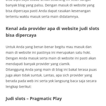
banyak blog yang palsu. Dengan masuk di website yang
bisa dipercaya pasti Anda dapat rasakan kesenangan
tertentu waktu masuk serta main didalamnya.
Kenal ada provider apa di website judi slots
bisa dipercaya
Untuk Anda yang benar-benar begitu mau masuk dan
main di website ini pastinya ini merupakan satu hoki.
Dengan Anda masuk serta main di website ini pasti akan
mendapati banyak provider yang ciamik.
Ditanggung Anda yang main di blog ini bakal terasa puas
juga akan tidak suntuk. Lantas, apa sich provider yang
berada pada web ini serta yok langsung baca saja secara
lengkap berikut:
Judi slots – Pragmatic Play