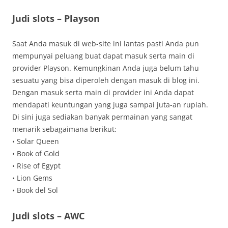
Judi slots – Playson
Saat Anda masuk di web-site ini lantas pasti Anda pun
mempunyai peluang buat dapat masuk serta main di
provider Playson. Kemungkinan Anda juga belum tahu
sesuatu yang bisa diperoleh dengan masuk di blog ini.
Dengan masuk serta main di provider ini Anda dapat
mendapati keuntungan yang juga sampai juta-an rupiah.
Di sini juga sediakan banyak permainan yang sangat
menarik sebagaimana berikut:
• Solar Queen
• Book of Gold
• Rise of Egypt
• Lion Gems
• Book del Sol
Judi slots – AWC