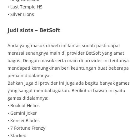
• Last Temple H5
• Silver Lions
Judi slots – BetSoft
Anda yang masuk di web ini lantas sudah pasti dapat
merasai senangnya main di provider BetSoft yang amat
bagus. Dengan masuk serta main di provider ini tentunya
mendapati kemungkinan beri keuntungan buat beberapa
pemain didalamnya.
Bahkan juga di provider ini juga ada begitu banyak games
yang sangat membahagiakan. Berikut di bawah ini yaitu
games didalamnya:
• Book of Helios
• Gemini Joker
• Kensei Blades
• 7 Fortune Frenzy
• Stacked