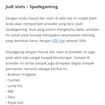
Judi slots – Spadegaming
Dengan Anda masuk dan main di web-site ini sudah pasti
Anda akan memperoleh provider yang kece ialah
Spadegaming. Buat yang belum mengetahui kalau provider
ini sudah pasti banyak menjajakan kesempatan menang
yang demikian besar dengan
RTP Slot
sebesar 95%.
Ditanggung dengan masuk dan main di provider ini juga
pasti akan ada sangat banyak keuntungan. Sampai di
provider ini lantas banyak juga disiapkan begitu banyak
permainan menarik sebagai berikut ini:
• Brothers Kingdom
• Caishen
• Lucky Koi
• 888
• Zeus
• Royal Katt