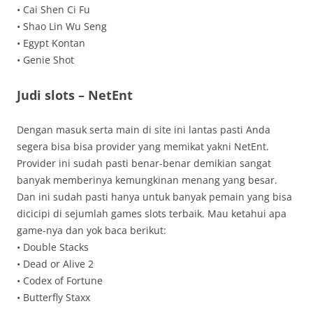
• Cai Shen Ci Fu
• Shao Lin Wu Seng
• Egypt Kontan
• Genie Shot
Judi slots – NetEnt
Dengan masuk serta main di site ini lantas pasti Anda
segera bisa bisa provider yang memikat yakni NetEnt.
Provider ini sudah pasti benar-benar demikian sangat
banyak memberinya kemungkinan menang yang besar.
Dan ini sudah pasti hanya untuk banyak pemain yang bisa
dicicipi di sejumlah games slots terbaik. Mau ketahui apa
game-nya dan yok baca berikut:
• Double Stacks
• Dead or Alive 2
• Codex of Fortune
• Butterfly Staxx