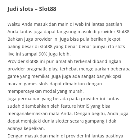
Judi slots – Slot88
Waktu Anda masuk dan main di web ini lantas pastilah
Anda lantas juga dapat langsung masuk di provider Slot88.
Bahkan juga provider ini juga bisa pula berikan jekpot
paling besar di slot88 yang benar-benar punyai rtp slots
live ini sampai 90% juga lebih.
Provider slot88 ini pun amatlah terkenal dibandingkan
provider pragmatic play, terhebat mengeluarkan beberapa
game yang memikat. Juga juga ada sangat banyak opsi
macam games slots dapat dimainkan dengan
mempercayakan modal yang murah.
Juga permainan yang berada pada provider ini lantas
sudah ditambahkan oleh feature html5 yang bisa
menganakemaskan mata Anda. Dengan begitu, Anda juga
dapat menjajaki dunia slotter secara gampang tidak
adanya kepelikan.
Dengan masuk dan main di provider ini lantas pastinya