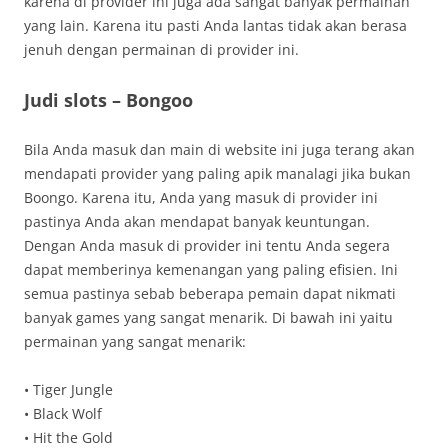
karena di provider ini juga ada sangat banyak permainan
yang lain. Karena itu pasti Anda lantas tidak akan berasa
jenuh dengan permainan di provider ini.
Judi slots – Bongoo
Bila Anda masuk dan main di website ini juga terang akan
mendapati provider yang paling apik manalagi jika bukan
Boongo. Karena itu, Anda yang masuk di provider ini
pastinya Anda akan mendapat banyak keuntungan.
Dengan Anda masuk di provider ini tentu Anda segera
dapat memberinya kemenangan yang paling efisien. Ini
semua pastinya sebab beberapa pemain dapat nikmati
banyak games yang sangat menarik. Di bawah ini yaitu
permainan yang sangat menarik:
• Tiger Jungle
• Black Wolf
• Hit the Gold