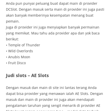
Anda pun punyai peluang buat dapat main di provider
DCSlot. Dengan masuk serta main di provider ini juga pasti
akan banyak memberinya kesempatan menang buat
pemain.
Juga di provider ini juga menyiapkan banyak permainan
yang memikat. Mau tahu ada provider apa dan yok baca
berikut:
• Temple of Thunder
• Wild Overlords
• Anubis Moon
• Fruit Disco
Judi slots – AE Slots
Dengan masuk dan main di site ini lantas terang Anda
dapat bisa provider yang menawan ialah AE Slots. Dengan
masuk dan main di provider ini juga akan mendapati
pengalaman taruhan yang sengit menarik di provider AE