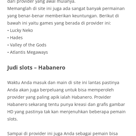
dari provider yang awal mulanya.
Memanglah di site ini juga ada sangat banyak permainan
yang benar-benar memberikan keuntungan. Berikut di
bawah ini yaitu games yang berada di provider ini:
• Lucky Neko
• Hades
• Valley of the Gods
• Atlantis Megaways
Judi slots – Habanero
Waktu Anda masuk dan main di site ini lantas pastinya
Anda akan juga berpeluang untuk bisa memperoleh
provider yang paling apik ialah Habanero. Provider
Habanero sekarang tentu punya kreasi dan grafis gambar
HD yang pastinya tak kan menjenuhkan beberapa pemain
slots.
Sampai di provider ini juga Anda sebagai pemain bisa