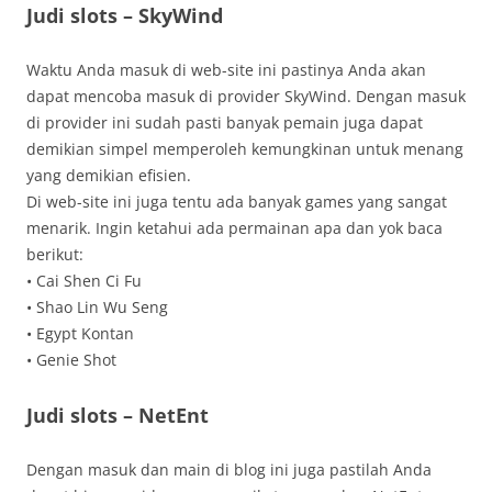
Judi slots – SkyWind
Waktu Anda masuk di web-site ini pastinya Anda akan
dapat mencoba masuk di provider SkyWind. Dengan masuk
di provider ini sudah pasti banyak pemain juga dapat
demikian simpel memperoleh kemungkinan untuk menang
yang demikian efisien.
Di web-site ini juga tentu ada banyak games yang sangat
menarik. Ingin ketahui ada permainan apa dan yok baca
berikut:
• Cai Shen Ci Fu
• Shao Lin Wu Seng
• Egypt Kontan
• Genie Shot
Judi slots – NetEnt
Dengan masuk dan main di blog ini juga pastilah Anda