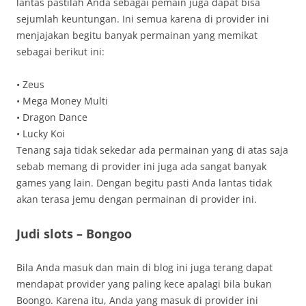
lantas pastilah Anda sebagai pemain juga dapat bisa
sejumlah keuntungan. Ini semua karena di provider ini
menjajakan begitu banyak permainan yang memikat
sebagai berikut ini:
• Zeus
• Mega Money Multi
• Dragon Dance
• Lucky Koi
Tenang saja tidak sekedar ada permainan yang di atas saja
sebab memang di provider ini juga ada sangat banyak
games yang lain. Dengan begitu pasti Anda lantas tidak
akan terasa jemu dengan permainan di provider ini.
Judi slots – Bongoo
Bila Anda masuk dan main di blog ini juga terang dapat
mendapat provider yang paling kece apalagi bila bukan
Boongo. Karena itu, Anda yang masuk di provider ini