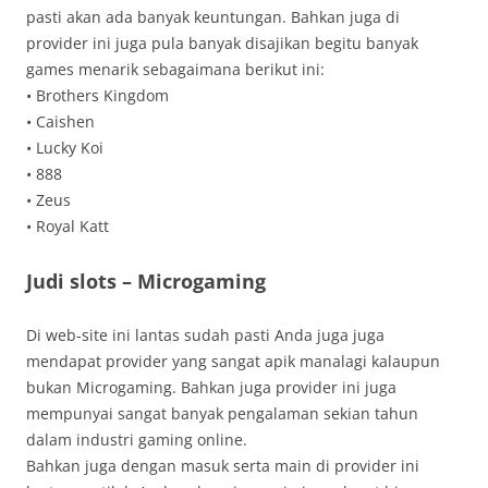
pasti akan ada banyak keuntungan. Bahkan juga di
provider ini juga pula banyak disajikan begitu banyak
games menarik sebagaimana berikut ini:
• Brothers Kingdom
• Caishen
• Lucky Koi
• 888
• Zeus
• Royal Katt
Judi slots – Microgaming
Di web-site ini lantas sudah pasti Anda juga juga
mendapat provider yang sangat apik manalagi kalaupun
bukan Microgaming. Bahkan juga provider ini juga
mempunyai sangat banyak pengalaman sekian tahun
dalam industri gaming online.
Bahkan juga dengan masuk serta main di provider ini