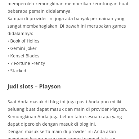
memperoleh kemungkinan memberikan keuntungan buat
beberapa pemain didalamnya.
Sampai di provider ini juga ada banyak permainan yang
sangat membahagiakan. Di bawah ini merupakan games
didalamnya:
• Book of Helios
• Gemini Joker
• Kensei Blades
• 7 Fortune Frenzy
• Stacked
Judi slots – Playson
Saat Anda masuk di blog ini juga pasti Anda pun miliki
peluang buat dapat masuk dan main di provider Playson.
Kemungkinan Anda juga belum tahu sesuatu apa yang
dapat diperoleh dengan masuk di blog ini.
Dengan masuk serta main di provider ini Anda akan
mendapat keuntungan yang sampai sampai juta-an