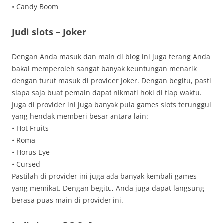
• Candy Boom
Judi slots – Joker
Dengan Anda masuk dan main di blog ini juga terang Anda
bakal memperoleh sangat banyak keuntungan menarik
dengan turut masuk di provider Joker. Dengan begitu, pasti
siapa saja buat pemain dapat nikmati hoki di tiap waktu.
Juga di provider ini juga banyak pula games slots terunggul
yang hendak memberi besar antara lain:
• Hot Fruits
• Roma
• Horus Eye
• Cursed
Pastilah di provider ini juga ada banyak kembali games
yang memikat. Dengan begitu, Anda juga dapat langsung
berasa puas main di provider ini.