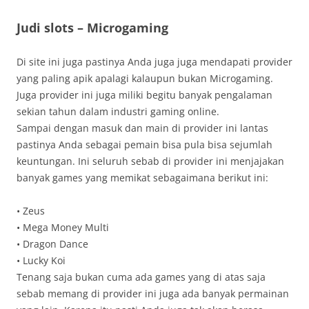
Judi slots – Microgaming
Di site ini juga pastinya Anda juga juga mendapati provider
yang paling apik apalagi kalaupun bukan Microgaming.
Juga provider ini juga miliki begitu banyak pengalaman
sekian tahun dalam industri gaming online.
Sampai dengan masuk dan main di provider ini lantas
pastinya Anda sebagai pemain bisa pula bisa sejumlah
keuntungan. Ini seluruh sebab di provider ini menjajakan
banyak games yang memikat sebagaimana berikut ini:
• Zeus
• Mega Money Multi
• Dragon Dance
• Lucky Koi
Tenang saja bukan cuma ada games yang di atas saja
sebab memang di provider ini juga ada banyak permainan