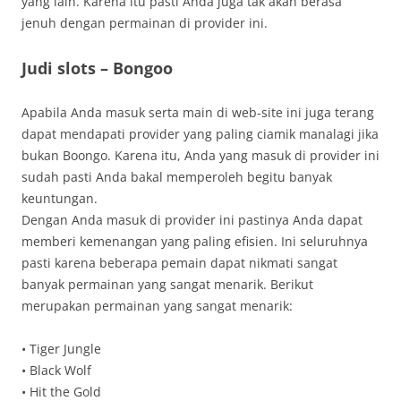
yang lain. Karena itu pasti Anda juga tak akan berasa
jenuh dengan permainan di provider ini.
Judi slots – Bongoo
Apabila Anda masuk serta main di web-site ini juga terang
dapat mendapati provider yang paling ciamik manalagi jika
bukan Boongo. Karena itu, Anda yang masuk di provider ini
sudah pasti Anda bakal memperoleh begitu banyak
keuntungan.
Dengan Anda masuk di provider ini pastinya Anda dapat
memberi kemenangan yang paling efisien. Ini seluruhnya
pasti karena beberapa pemain dapat nikmati sangat
banyak permainan yang sangat menarik. Berikut
merupakan permainan yang sangat menarik:
• Tiger Jungle
• Black Wolf
• Hit the Gold