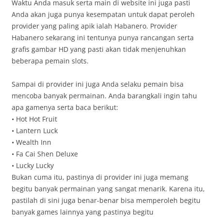
Waktu Anda masuk serta main di website ini juga pasti
Anda akan juga punya kesempatan untuk dapat peroleh
provider yang paling apik ialah Habanero. Provider
Habanero sekarang ini tentunya punya rancangan serta
grafis gambar HD yang pasti akan tidak menjenuhkan
beberapa pemain slots.
Sampai di provider ini juga Anda selaku pemain bisa
mencoba banyak permainan. Anda barangkali ingin tahu
apa gamenya serta baca berikut:
• Hot Hot Fruit
• Lantern Luck
• Wealth Inn
• Fa Cai Shen Deluxe
• Lucky Lucky
Bukan cuma itu, pastinya di provider ini juga memang
begitu banyak permainan yang sangat menarik. Karena itu,
pastilah di sini juga benar-benar bisa memperoleh begitu
banyak games lainnya yang pastinya begitu