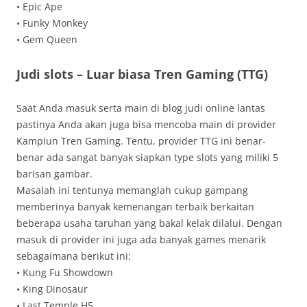
• Epic Ape
• Funky Monkey
• Gem Queen
Judi slots – Luar biasa Tren Gaming (TTG)
Saat Anda masuk serta main di blog judi online lantas
pastinya Anda akan juga bisa mencoba main di provider
Kampiun Tren Gaming. Tentu, provider TTG ini benar-
benar ada sangat banyak siapkan type slots yang miliki 5
barisan gambar.
Masalah ini tentunya memanglah cukup gampang
memberinya banyak kemenangan terbaik berkaitan
beberapa usaha taruhan yang bakal kelak dilalui. Dengan
masuk di provider ini juga ada banyak games menarik
sebagaimana berikut ini:
• Kung Fu Showdown
• King Dinosaur
• Last Temple H5