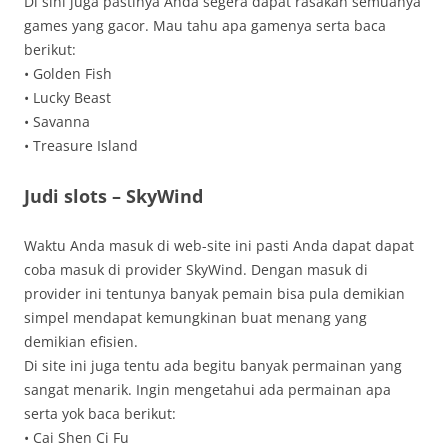
Di sini juga pastinya Anda segera dapat rasakan semuanya
games yang gacor. Mau tahu apa gamenya serta baca
berikut:
• Golden Fish
• Lucky Beast
• Savanna
• Treasure Island
Judi slots – SkyWind
Waktu Anda masuk di web-site ini pasti Anda dapat dapat
coba masuk di provider SkyWind. Dengan masuk di
provider ini tentunya banyak pemain bisa pula demikian
simpel mendapat kemungkinan buat menang yang
demikian efisien.
Di site ini juga tentu ada begitu banyak permainan yang
sangat menarik. Ingin mengetahui ada permainan apa
serta yok baca berikut:
• Cai Shen Ci Fu