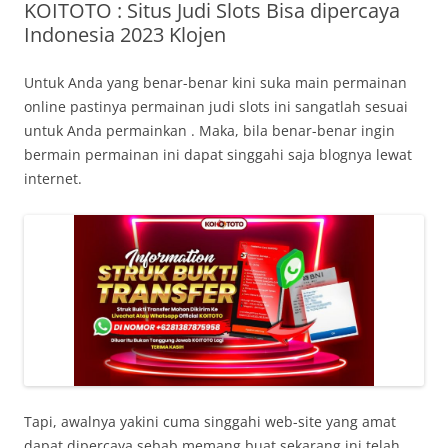
KOITOTO : Situs Judi Slots Bisa dipercaya
Indonesia 2023 Klojen
Untuk Anda yang benar-benar kini suka main permainan
online pastinya permainan judi slots ini sangatlah sesuai
untuk Anda permainkan . Maka, bila benar-benar ingin
bermain permainan ini dapat singgahi saja blognya lewat
internet.
Tapi, awalnya yakini cuma singgahi web-site yang amat
dapat dipercaya sebab memang buat sekarang ini telah