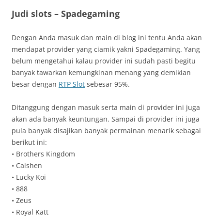
Judi slots – Spadegaming
Dengan Anda masuk dan main di blog ini tentu Anda akan
mendapat provider yang ciamik yakni Spadegaming. Yang
belum mengetahui kalau provider ini sudah pasti begitu
banyak tawarkan kemungkinan menang yang demikian
besar dengan
RTP Slot
sebesar 95%.
Ditanggung dengan masuk serta main di provider ini juga
akan ada banyak keuntungan. Sampai di provider ini juga
pula banyak disajikan banyak permainan menarik sebagai
berikut ini:
• Brothers Kingdom
• Caishen
• Lucky Koi
• 888
• Zeus
• Royal Katt