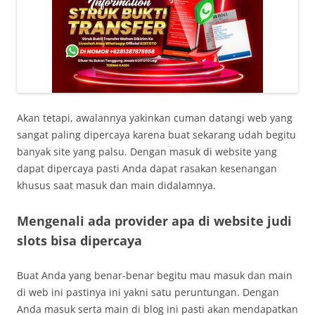
Akan tetapi, awalannya yakinkan cuman datangi web yang
sangat paling dipercaya karena buat sekarang udah begitu
banyak site yang palsu. Dengan masuk di website yang
dapat dipercaya pasti Anda dapat rasakan kesenangan
khusus saat masuk dan main didalamnya.
Mengenali ada provider apa di website judi
slots bisa dipercaya
Buat Anda yang benar-benar begitu mau masuk dan main
di web ini pastinya ini yakni satu peruntungan. Dengan
Anda masuk serta main di blog ini pasti akan mendapatkan