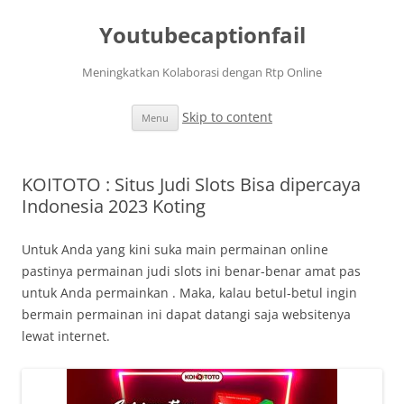
Youtubecaptionfail
Meningkatkan Kolaborasi dengan Rtp Online
Skip to content
Menu
KOITOTO : Situs Judi Slots Bisa dipercaya
Indonesia 2023 Koting
Untuk Anda yang kini suka main permainan online
pastinya permainan judi slots ini benar-benar amat pas
untuk Anda permainkan . Maka, kalau betul-betul ingin
bermain permainan ini dapat datangi saja websitenya
lewat internet.