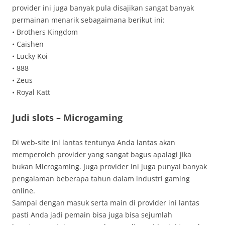
provider ini juga banyak pula disajikan sangat banyak
permainan menarik sebagaimana berikut ini:
• Brothers Kingdom
• Caishen
• Lucky Koi
• 888
• Zeus
• Royal Katt
Judi slots – Microgaming
Di web-site ini lantas tentunya Anda lantas akan
memperoleh provider yang sangat bagus apalagi jika
bukan Microgaming. Juga provider ini juga punyai banyak
pengalaman beberapa tahun dalam industri gaming
online.
Sampai dengan masuk serta main di provider ini lantas
pasti Anda jadi pemain bisa juga bisa sejumlah