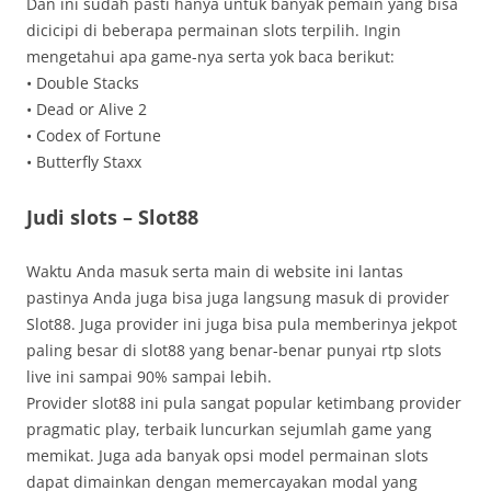
Dan ini sudah pasti hanya untuk banyak pemain yang bisa
dicicipi di beberapa permainan slots terpilih. Ingin
mengetahui apa game-nya serta yok baca berikut:
• Double Stacks
• Dead or Alive 2
• Codex of Fortune
• Butterfly Staxx
Judi slots – Slot88
Waktu Anda masuk serta main di website ini lantas
pastinya Anda juga bisa juga langsung masuk di provider
Slot88. Juga provider ini juga bisa pula memberinya jekpot
paling besar di slot88 yang benar-benar punyai rtp slots
live ini sampai 90% sampai lebih.
Provider slot88 ini pula sangat popular ketimbang provider
pragmatic play, terbaik luncurkan sejumlah game yang
memikat. Juga ada banyak opsi model permainan slots
dapat dimainkan dengan memercayakan modal yang