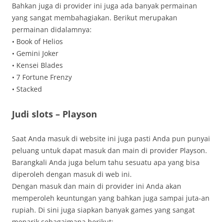
Bahkan juga di provider ini juga ada banyak permainan
yang sangat membahagiakan. Berikut merupakan
permainan didalamnya:
• Book of Helios
• Gemini Joker
• Kensei Blades
• 7 Fortune Frenzy
• Stacked
Judi slots – Playson
Saat Anda masuk di website ini juga pasti Anda pun punyai
peluang untuk dapat masuk dan main di provider Playson.
Barangkali Anda juga belum tahu sesuatu apa yang bisa
diperoleh dengan masuk di web ini.
Dengan masuk dan main di provider ini Anda akan
memperoleh keuntungan yang bahkan juga sampai juta-an
rupiah. Di sini juga siapkan banyak games yang sangat
menarik sebagaimana berikut: