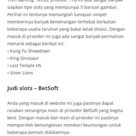
siapkan tipe slots yang mempunyai 5 barisan gambar.
Perihal ini tentunya memanglah lumayan simpel
memberinya banyak kemenangan terhebat berkaitan
beberapa usaha taruhan yang bakal kelak dilalui. Dengan
masuk di provider ini juga ada sangat banyak permainan
menarik sebagai berikut ini:
• Kung Fu Showdown
• King Dinosaur
• Last Temple H5
• Silver Lions
Judi slots – BetSoft
Anda yang masuk di website ini juga pastinya dapat
rasakan senangnya main di provider BetSoft yang begitu
kece. Dengan masuk dan main di provider ini pastinya
memperoleh kemungkinan memberi keuntungan untuk
beberapa pemain didalamnya.