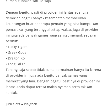
cuman gunakan satu id saja.
Dengan begitu, pasti di provider ini lantas ada juga
demikian begitu banyak kesempatan memberikan
keuntungan buat beberapa pemain yang bisa kumpulkan
pemasukan yang terunggul setiap waktu. Juga di provider
ini juga ada banyak games yang sangat menarik sebagai
berikut:
• Lucky Tigers
• Greek Gods
• Dragon Koi
• Long Lai Fa
Tenang saja sebab tidak cuma permainan hanya itu karena
di provider ini juga ada begitu banyak games yang
memikat yang lain. Dengan begitu, pastinya di provider ini
lantas Anda dapat terasa makin nyaman serta tak kan
suntuk.
Judi slots – Playtech