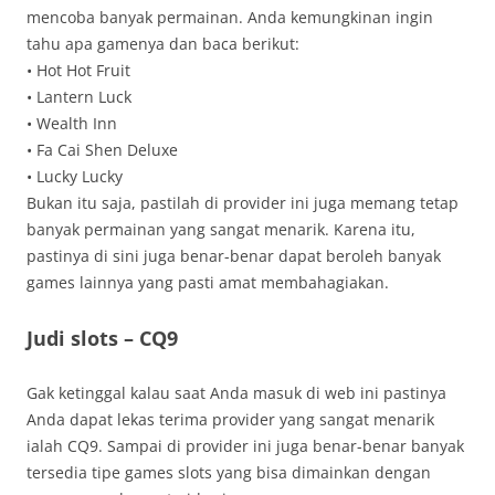
mencoba banyak permainan. Anda kemungkinan ingin
tahu apa gamenya dan baca berikut:
• Hot Hot Fruit
• Lantern Luck
• Wealth Inn
• Fa Cai Shen Deluxe
• Lucky Lucky
Bukan itu saja, pastilah di provider ini juga memang tetap
banyak permainan yang sangat menarik. Karena itu,
pastinya di sini juga benar-benar dapat beroleh banyak
games lainnya yang pasti amat membahagiakan.
Judi slots – CQ9
Gak ketinggal kalau saat Anda masuk di web ini pastinya
Anda dapat lekas terima provider yang sangat menarik
ialah CQ9. Sampai di provider ini juga benar-benar banyak
tersedia tipe games slots yang bisa dimainkan dengan