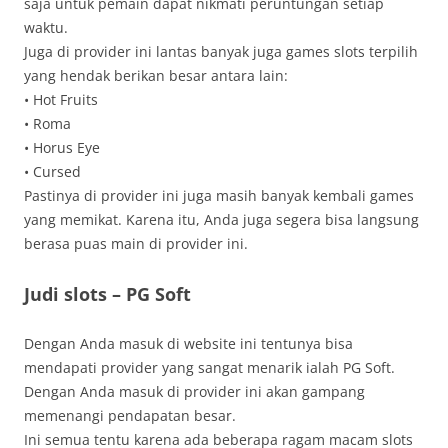
saja untuk pemain dapat nikmati peruntungan setiap
waktu.
Juga di provider ini lantas banyak juga games slots terpilih
yang hendak berikan besar antara lain:
• Hot Fruits
• Roma
• Horus Eye
• Cursed
Pastinya di provider ini juga masih banyak kembali games
yang memikat. Karena itu, Anda juga segera bisa langsung
berasa puas main di provider ini.
Judi slots – PG Soft
Dengan Anda masuk di website ini tentunya bisa
mendapati provider yang sangat menarik ialah PG Soft.
Dengan Anda masuk di provider ini akan gampang
memenangi pendapatan besar.
Ini semua tentu karena ada beberapa ragam macam slots