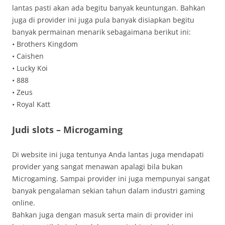
lantas pasti akan ada begitu banyak keuntungan. Bahkan
juga di provider ini juga pula banyak disiapkan begitu
banyak permainan menarik sebagaimana berikut ini:
• Brothers Kingdom
• Caishen
• Lucky Koi
• 888
• Zeus
• Royal Katt
Judi slots – Microgaming
Di website ini juga tentunya Anda lantas juga mendapati
provider yang sangat menawan apalagi bila bukan
Microgaming. Sampai provider ini juga mempunyai sangat
banyak pengalaman sekian tahun dalam industri gaming
online.
Bahkan juga dengan masuk serta main di provider ini