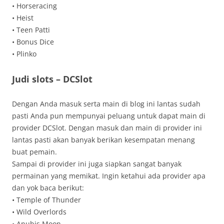
• Horseracing
• Heist
• Teen Patti
• Bonus Dice
• Plinko
Judi slots – DCSlot
Dengan Anda masuk serta main di blog ini lantas sudah
pasti Anda pun mempunyai peluang untuk dapat main di
provider DCSlot. Dengan masuk dan main di provider ini
lantas pasti akan banyak berikan kesempatan menang
buat pemain.
Sampai di provider ini juga siapkan sangat banyak
permainan yang memikat. Ingin ketahui ada provider apa
dan yok baca berikut:
• Temple of Thunder
• Wild Overlords
• Anubis Moon