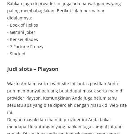
Bahkan juga di provider ini juga ada banyak games yang
paling membahagiakan. Berikut ialah permainan
didalamnya:
• Book of Helios
• Gemini Joker
• Kensei Blades
• 7 Fortune Frenzy
• Stacked
Judi slots – Playson
Waktu Anda masuk di web-site ini lantas pastilah Anda
pun mempunyai peluang buat dapat masuk serta main di
provider Playson. Kemungkinan Anda juga belum tahu
sesuatu apa yang bisa diperoleh dengan masuk di web-site
ini.
Dengan masuk dan main di provider ini Anda bakal
mendapati keuntungan yang bahkan juga sampai juta-an
rupiah. Di sini juga sediakan banyak games yang sangat