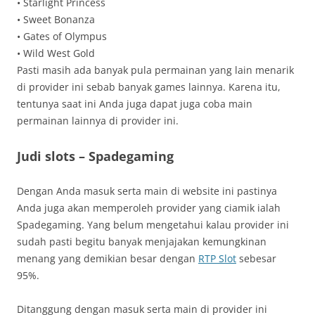
• Starlight Princess
• Sweet Bonanza
• Gates of Olympus
• Wild West Gold
Pasti masih ada banyak pula permainan yang lain menarik
di provider ini sebab banyak games lainnya. Karena itu,
tentunya saat ini Anda juga dapat juga coba main
permainan lainnya di provider ini.
Judi slots – Spadegaming
Dengan Anda masuk serta main di website ini pastinya
Anda juga akan memperoleh provider yang ciamik ialah
Spadegaming. Yang belum mengetahui kalau provider ini
sudah pasti begitu banyak menjajakan kemungkinan
menang yang demikian besar dengan
RTP Slot
sebesar
95%.
Ditanggung dengan masuk serta main di provider ini