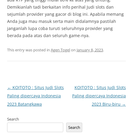
Demikianlah tadi berkaitan info perihal Judi slots dan
sejumlah provider yang gacor di blog ini. Apabila memang
Anda juga mau masuk serta main didalamnya pastilah
janganlah lupa coba turuti seluruhnya provider yang
berada pada atas dan seluruh game-nya.
This entry was posted in
Agen Togel
on
January 8, 2023
.
Post
←
KOITOTO : Situs Judi Slots
KOITOTO : Situs Judi Slots
navigation
Paling dipercaya Indonesia
Paling dipercaya Indonesia
2023 Batangkawa
2023 Biru-biru
→
Search
Search