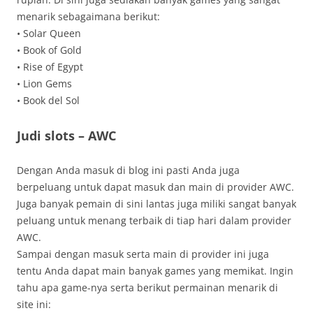
menarik sebagaimana berikut:
• Solar Queen
• Book of Gold
• Rise of Egypt
• Lion Gems
• Book del Sol
Judi slots – AWC
Dengan Anda masuk di blog ini pasti Anda juga
berpeluang untuk dapat masuk dan main di provider AWC.
Juga banyak pemain di sini lantas juga miliki sangat banyak
peluang untuk menang terbaik di tiap hari dalam provider
AWC.
Sampai dengan masuk serta main di provider ini juga
tentu Anda dapat main banyak games yang memikat. Ingin
tahu apa game-nya serta berikut permainan menarik di
site ini: