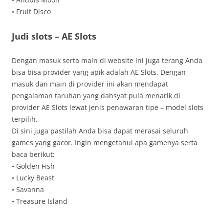
• Fruit Disco
Judi slots – AE Slots
Dengan masuk serta main di website ini juga terang Anda
bisa bisa provider yang apik adalah AE Slots. Dengan
masuk dan main di provider ini akan mendapat
pengalaman taruhan yang dahsyat pula menarik di
provider AE Slots lewat jenis penawaran tipe – model slots
terpilih.
Di sini juga pastilah Anda bisa dapat merasai seluruh
games yang gacor. Ingin mengetahui apa gamenya serta
baca berikut:
• Golden Fish
• Lucky Beast
• Savanna
• Treasure Island