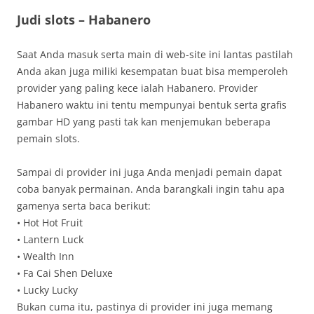
Judi slots – Habanero
Saat Anda masuk serta main di web-site ini lantas pastilah
Anda akan juga miliki kesempatan buat bisa memperoleh
provider yang paling kece ialah Habanero. Provider
Habanero waktu ini tentu mempunyai bentuk serta grafis
gambar HD yang pasti tak kan menjemukan beberapa
pemain slots.
Sampai di provider ini juga Anda menjadi pemain dapat
coba banyak permainan. Anda barangkali ingin tahu apa
gamenya serta baca berikut:
• Hot Hot Fruit
• Lantern Luck
• Wealth Inn
• Fa Cai Shen Deluxe
• Lucky Lucky
Bukan cuma itu, pastinya di provider ini juga memang