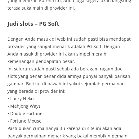
yang memikat. Karena itu, Anda juga segera akan langsung
terasa suka main di provider ini.
Judi slots – PG Soft
Dengan Anda masuk di web ini sudah pasti bisa mendapat
provider yang sangat menarik adalah PG Soft. Dengan
Anda masuk di provider ini akan simpel meraih
kemenangan pendapatan besar.
Ini seluruh sudah pasti sebab ada beragam ragam tipe
slots yang benar-benar didalamnya punyai banyak barisan
gambar. Berikut di bawah ini yakni sejumlah permainan
yang berada di provider ini:
• Lucky Neko
• Mahjong Ways
• Double Fortune
• Fortune Mouse
Pasti bukan cuma hanya itu karena di site ini akan ada
banyak permainan menarik yang bakal membikin pemain