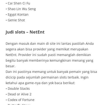
• Cai Shen Ci Fu
• Shao Lin Wu Seng
• Egypt Kontan
• Genie Shot
Judi slots – NetEnt
Dengan masuk dan main di site ini lantas pastilah Anda
segera akan bisa provider yang memikat merupakan
NetEnt. Provider ini sudah pasti memanglah demikian
begitu banyak memberinya kemungkinan menang yang
besar.
Dan ini pastinya memang untuk banyak pemain yang bisa
dicicip pada sejumlah permainan slots terbaik. Ingin
ketahui apa game-nya dan yok baca berikut:
• Double Stacks
• Dead or Alive 2
• Codex of Fortune