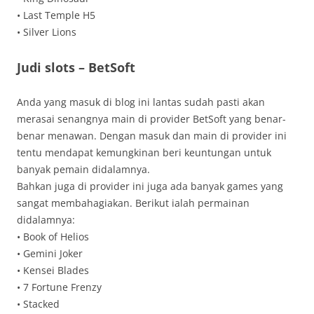
• Last Temple H5
• Silver Lions
Judi slots – BetSoft
Anda yang masuk di blog ini lantas sudah pasti akan
merasai senangnya main di provider BetSoft yang benar-
benar menawan. Dengan masuk dan main di provider ini
tentu mendapat kemungkinan beri keuntungan untuk
banyak pemain didalamnya.
Bahkan juga di provider ini juga ada banyak games yang
sangat membahagiakan. Berikut ialah permainan
didalamnya:
• Book of Helios
• Gemini Joker
• Kensei Blades
• 7 Fortune Frenzy
• Stacked