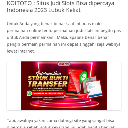
KOITOTO : Situs Judi Slots Bisa dipercaya
Indonesia 2023 Lubuk Keliat
Untuk Anda yang benar-benar saat ini puas main
permainan online tentu permainan judi slots ini begitu pas
untuk Anda permainkan . Maka, apabila benar-benar
pengin bermain permainan ini dapat singgahi saja webnya
lewat internet.
Tapi, awalnya yakini cuma datangi site yang sangat bisa
dipercaya sebab untuk sekarang ini udah begitu banyak