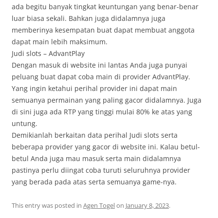
ada begitu banyak tingkat keuntungan yang benar-benar
luar biasa sekali. Bahkan juga didalamnya juga
memberinya kesempatan buat dapat membuat anggota
dapat main lebih maksimum.
Judi slots – AdvantPlay
Dengan masuk di website ini lantas Anda juga punyai
peluang buat dapat coba main di provider AdvantPlay.
Yang ingin ketahui perihal provider ini dapat main
semuanya permainan yang paling gacor didalamnya. Juga
di sini juga ada RTP yang tinggi mulai 80% ke atas yang
untung.
Demikianlah berkaitan data perihal Judi slots serta
beberapa provider yang gacor di website ini. Kalau betul-
betul Anda juga mau masuk serta main didalamnya
pastinya perlu diingat coba turuti seluruhnya provider
yang berada pada atas serta semuanya game-nya.
This entry was posted in
Agen Togel
on
January 8, 2023
.