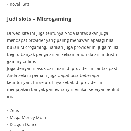
• Royal Katt
Judi slots – Microgaming
Di web-site ini juga tentunya Anda lantas akan juga
mendapat provider yang paling menawan apalagi bila
bukan Microgaming. Bahkan juga provider ini juga miliki
begitu banyak pengalaman sekian tahun dalam industri
gaming online.
Juga dengan masuk dan main di provider ini lantas pasti
Anda selaku pemain juga dapat bisa beberapa
keuntungan. Ini seluruhnya sebab di provider ini
menjajakan banyak games yang memikat sebagai berikut
ini:
• Zeus
• Mega Money Multi
• Dragon Dance