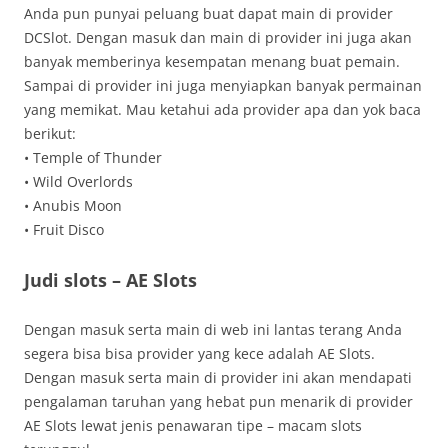
Anda pun punyai peluang buat dapat main di provider
DCSlot. Dengan masuk dan main di provider ini juga akan
banyak memberinya kesempatan menang buat pemain.
Sampai di provider ini juga menyiapkan banyak permainan
yang memikat. Mau ketahui ada provider apa dan yok baca
berikut:
• Temple of Thunder
• Wild Overlords
• Anubis Moon
• Fruit Disco
Judi slots – AE Slots
Dengan masuk serta main di web ini lantas terang Anda
segera bisa bisa provider yang kece adalah AE Slots.
Dengan masuk serta main di provider ini akan mendapati
pengalaman taruhan yang hebat pun menarik di provider
AE Slots lewat jenis penawaran tipe – macam slots