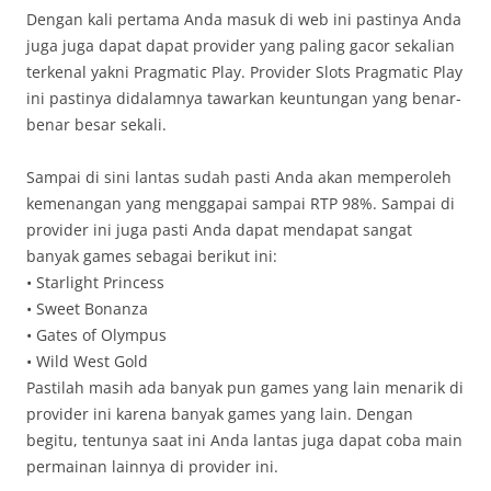
Dengan kali pertama Anda masuk di web ini pastinya Anda
juga juga dapat dapat provider yang paling gacor sekalian
terkenal yakni Pragmatic Play. Provider Slots Pragmatic Play
ini pastinya didalamnya tawarkan keuntungan yang benar-
benar besar sekali.
Sampai di sini lantas sudah pasti Anda akan memperoleh
kemenangan yang menggapai sampai RTP 98%. Sampai di
provider ini juga pasti Anda dapat mendapat sangat
banyak games sebagai berikut ini:
• Starlight Princess
• Sweet Bonanza
• Gates of Olympus
• Wild West Gold
Pastilah masih ada banyak pun games yang lain menarik di
provider ini karena banyak games yang lain. Dengan
begitu, tentunya saat ini Anda lantas juga dapat coba main
permainan lainnya di provider ini.