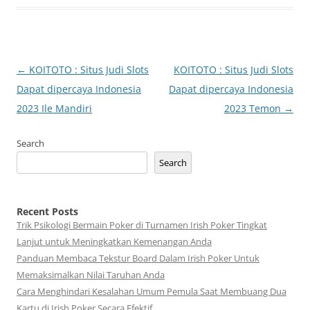
Post
←
KOITOTO : Situs Judi Slots
KOITOTO : Situs Judi Slots
navigation
Dapat dipercaya Indonesia
Dapat dipercaya Indonesia
2023 Ile Mandiri
2023 Temon
→
Search
Search
Recent Posts
Trik Psikologi Bermain Poker di Turnamen Irish Poker Tingkat
Lanjut untuk Meningkatkan Kemenangan Anda
Panduan Membaca Tekstur Board Dalam Irish Poker Untuk
Memaksimalkan Nilai Taruhan Anda
Cara Menghindari Kesalahan Umum Pemula Saat Membuang Dua
Kartu di Irish Poker Secara Efektif