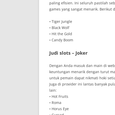
paling efisien. Ini seluruh pastilah 
games yang sangat menarik. Berikut 
• Tiger Jungle
• Black Wolf
• Hit the Gold
• Candy Boom
Judi slots – Joker
Dengan Anda masuk dan main di web i
keuntungan menarik dengan turut masuk
untuk pemain dapat nikmati hoki seti
Juga di provider ini lantas banyak pu
lain:
• Hot Fruits
• Roma
• Horus Eye
• Cursed