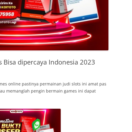
ts Bisa dipercaya Indonesia 2023
mes online pastinya permainan judi slots ini amat pas
alau memanglah pengin bermain games ini dapat