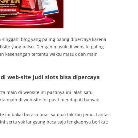
 singgahi blog yang paling paling dipercaya karena
ebsite yang palsu. Dengan masuk di website paling
kan kesenangan tertentu waktu masuk dan main
i web-site judi slots bisa dipercaya
 main di website ini pastinya ini ialah satu
a main di web-site ini pasti mendapati banyak
e ini bakal berasa puas sampai tak kan jemu. Lantas,
ni serta yok langsung baca saja lengkapnya berikut: