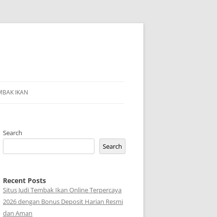
MBAK IKAN
Search
Search
Recent Posts
Situs Judi Tembak Ikan Online Terpercaya
2026 dengan Bonus Deposit Harian Resmi
dan Aman