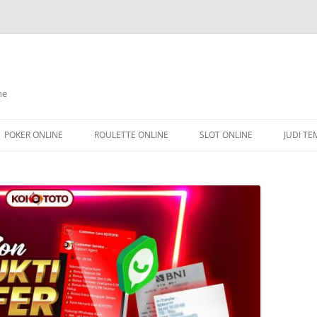
ne
Skip
to
POKER ONLINE
ROULETTE ONLINE
SLOT ONLINE
JUDI TE
content