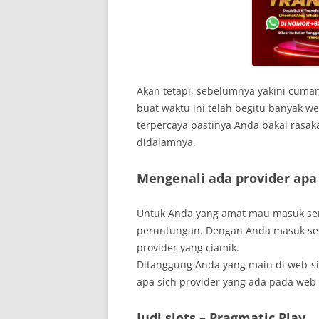
Akan tetapi, sebelumnya yakini cuman
buat waktu ini telah begitu banyak w
terpercaya pastinya Anda bakal rasa
didalamnya.
Mengenali ada provider apa d
Untuk Anda yang amat mau masuk serta
peruntungan. Dengan Anda masuk sert
provider yang ciamik.
Ditanggung Anda yang main di web-sit
apa sich provider yang ada pada web i
Judi slots – Pragmatic Play