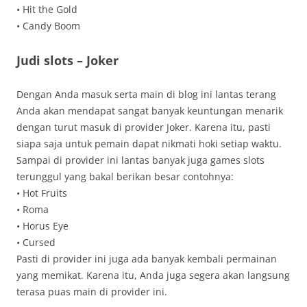
• Hit the Gold
• Candy Boom
Judi slots – Joker
Dengan Anda masuk serta main di blog ini lantas terang
Anda akan mendapat sangat banyak keuntungan menarik
dengan turut masuk di provider Joker. Karena itu, pasti
siapa saja untuk pemain dapat nikmati hoki setiap waktu.
Sampai di provider ini lantas banyak juga games slots
terunggul yang bakal berikan besar contohnya:
• Hot Fruits
• Roma
• Horus Eye
• Cursed
Pasti di provider ini juga ada banyak kembali permainan
yang memikat. Karena itu, Anda juga segera akan langsung
terasa puas main di provider ini.