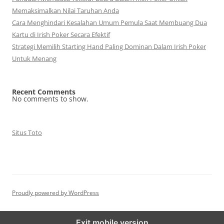
Memaksimalkan Nilai Taruhan Anda
Cara Menghindari Kesalahan Umum Pemula Saat Membuang Dua
Kartu di Irish Poker Secara Efektif
Strategi Memilih Starting Hand Paling Dominan Dalam Irish Poker
Untuk Menang
Recent Comments
No comments to show.
Situs Toto
Proudly powered by WordPress
Exit mobile version