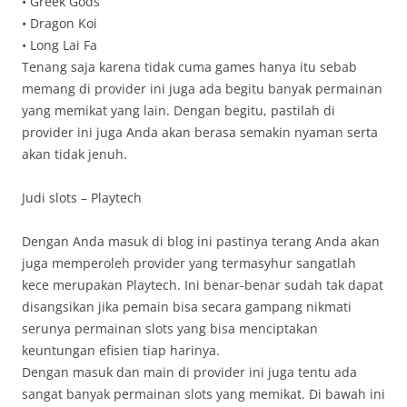
• Greek Gods
• Dragon Koi
• Long Lai Fa
Tenang saja karena tidak cuma games hanya itu sebab
memang di provider ini juga ada begitu banyak permainan
yang memikat yang lain. Dengan begitu, pastilah di
provider ini juga Anda akan berasa semakin nyaman serta
akan tidak jenuh.
Judi slots – Playtech
Dengan Anda masuk di blog ini pastinya terang Anda akan
juga memperoleh provider yang termasyhur sangatlah
kece merupakan Playtech. Ini benar-benar sudah tak dapat
disangsikan jika pemain bisa secara gampang nikmati
serunya permainan slots yang bisa menciptakan
keuntungan efisien tiap harinya.
Dengan masuk dan main di provider ini juga tentu ada
sangat banyak permainan slots yang memikat. Di bawah ini