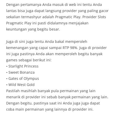
Dengan pertamanya Anda masuk di web ini tentu Anda
lantas bisa juga dapat langsung provider yang paling gacor
sekalian termashyur adalah Pragmatic Play. Provider Slots
Pragmatic Play ini pasti didalamnya menjajakan
keuntungan yang begitu besar.
Juga di sini juga tentu Anda bakal memperoleh
kemenangan yang capai sampai RTP 98%. Juga di provider
ini juga pastinya Anda akan memperoleh begitu banyak
games sebagai berikut ini:
• Starlight Princess
• Sweet Bonanza
• Gates of Olympus
• Wild West Gold
Pastilah masihlah banyak pula permainan yang lain
menarik di provider ini sebab banyak permainan yang lain.
Dengan begitu, pastinya saat ini Anda juga juga dapat
coba main permainan yang lainnya di provider ini.