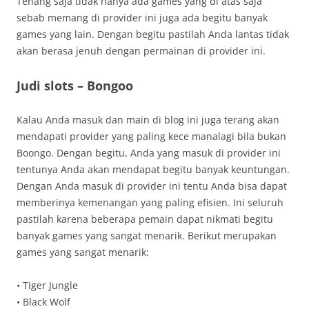
Tenang saja tidak hanya ada games yang di atas saja
sebab memang di provider ini juga ada begitu banyak
games yang lain. Dengan begitu pastilah Anda lantas tidak
akan berasa jenuh dengan permainan di provider ini.
Judi slots – Bongoo
Kalau Anda masuk dan main di blog ini juga terang akan
mendapati provider yang paling kece manalagi bila bukan
Boongo. Dengan begitu, Anda yang masuk di provider ini
tentunya Anda akan mendapat begitu banyak keuntungan.
Dengan Anda masuk di provider ini tentu Anda bisa dapat
memberinya kemenangan yang paling efisien. Ini seluruh
pastilah karena beberapa pemain dapat nikmati begitu
banyak games yang sangat menarik. Berikut merupakan
games yang sangat menarik:
• Tiger Jungle
• Black Wolf