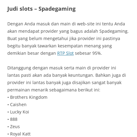
Judi slots – Spadegaming
Dengan Anda masuk dan main di web-site ini tentu Anda
akan mendapat provider yang bagus adalah Spadegaming.
Buat yang belum mengetahui jika provider ini pastinya
begitu banyak tawarkan kesempatan menang yang
demikian besar dengan
RTP Slot
sebesar 95%.
Ditanggung dengan masuk serta main di provider ini
lantas pasti akan ada banyak keuntungan. Bahkan juga di
provider ini lantas banyak juga disajikan sangat banyak
permainan menarik sebagaimana berikut ini:
• Brothers Kingdom
• Caishen
• Lucky Koi
• 888
• Zeus
• Royal Katt