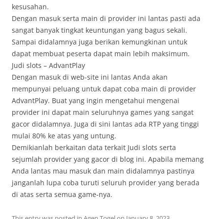
kesusahan.
Dengan masuk serta main di provider ini lantas pasti ada
sangat banyak tingkat keuntungan yang bagus sekali.
Sampai didalamnya juga berikan kemungkinan untuk
dapat membuat peserta dapat main lebih maksimum.
Judi slots – AdvantPlay
Dengan masuk di web-site ini lantas Anda akan
mempunyai peluang untuk dapat coba main di provider
AdvantPlay. Buat yang ingin mengetahui mengenai
provider ini dapat main seluruhnya games yang sangat
gacor didalamnya. Juga di sini lantas ada RTP yang tinggi
mulai 80% ke atas yang untung.
Demikianlah berkaitan data terkait Judi slots serta
sejumlah provider yang gacor di blog ini. Apabila memang
Anda lantas mau masuk dan main didalamnya pastinya
janganlah lupa coba turuti seluruh provider yang berada
di atas serta semua game-nya.
This entry was posted in
Agen Togel
on
January 8, 2023
.