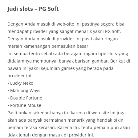
Judi slots – PG Soft
Dengan Anda masuk di web-site ini pastinya segera bisa
mendapat provider yang sangat menarik yakni PG Soft.
Dengan Anda masuk di provider ini pasti akan ringan
meraih kemenangan pemasukan besar.
Ini semua tentu sebab ada beragam ragam tipe slots yang
didalamnya mempunyai banyak barisan gambar. Berikut di
bawah ini yakni sejumlah games yang berada pada
provider ini:
• Lucky Neko
• Mahjong Ways
• Double Fortune
• Fortune Mouse
Pasti bukan sekedar hanya itu karena di web-site ini juga
akan ada banyak permainan menarik yang hendak bikin
pemain terasa kerasan. Karena itu, tentu pemain pun akan
tidak jenuh dengan masuk di provider ini.