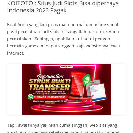
KOITOTO : Situs Judi Slots Bisa dipercaya
Indonesia 2023 Pagak
Buat Anda yang kini puas main permainan online sudah
pasti permainan judi slots ini sangatlah pas untuk Anda
permainkan . Sehingga, apabila betul-betul pengen
bermain games ini dapat singgahi saja websitenya lewat
internet.
Tapi, awalannya yakinkan cuma singgahi web-site yang
amat bisa dipercaya sebab memang buat waktu ini telah