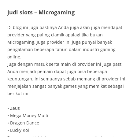
Judi slots – Microgaming
Di blog ini juga pastinya Anda juga akan juga mendapat
provider yang paling ciamik apalagi jika bukan
Microgaming. Juga provider ini juga punyai banyak
pengalaman beberapa tahun dalam industri gaming
online.
Juga dengan masuk serta main di provider ini juga pasti
Anda menjadi pemain dapat juga bisa beberapa
keuntungan. Ini semuanya sebab memang di provider ini
menjajakan sangat banyak games yang memikat sebagai
berikut ini:
• Zeus
• Mega Money Multi
• Dragon Dance
• Lucky Koi