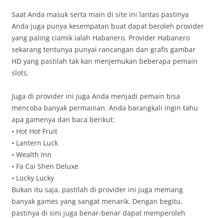
Saat Anda masuk serta main di site ini lantas pastinya
Anda juga punya kesempatan buat dapat beroleh provider
yang paling ciamik ialah Habanero. Provider Habanero
sekarang tentunya punyai rancangan dan grafis gambar
HD yang pastilah tak kan menjemukan beberapa pemain
slots.
Juga di provider ini juga Anda menjadi pemain bisa
mencoba banyak permainan. Anda barangkali ingin tahu
apa gamenya dan baca berikut:
• Hot Hot Fruit
• Lantern Luck
• Wealth Inn
• Fa Cai Shen Deluxe
• Lucky Lucky
Bukan itu saja, pastilah di provider ini juga memang
banyak games yang sangat menarik. Dengan begitu,
pastinya di sini juga benar-benar dapat memperoleh