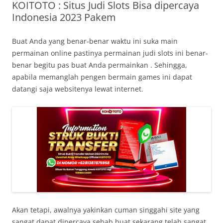
KOITOTO : Situs Judi Slots Bisa dipercaya
Indonesia 2023 Pakem
Buat Anda yang benar-benar waktu ini suka main
permainan online pastinya permainan judi slots ini benar-
benar begitu pas buat Anda permainkan . Sehingga,
apabila memanglah pengen bermain games ini dapat
datangi saja websitenya lewat internet.
Akan tetapi, awalnya yakinkan cuman singgahi site yang
sangat dapat dipercaya sebab buat sekarang telah sangat