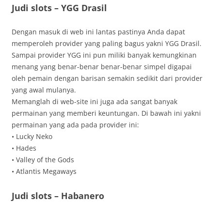
Judi slots – YGG Drasil
Dengan masuk di web ini lantas pastinya Anda dapat
memperoleh provider yang paling bagus yakni YGG Drasil.
Sampai provider YGG ini pun miliki banyak kemungkinan
menang yang benar-benar benar-benar simpel digapai
oleh pemain dengan barisan semakin sedikit dari provider
yang awal mulanya.
Memanglah di web-site ini juga ada sangat banyak
permainan yang memberi keuntungan. Di bawah ini yakni
permainan yang ada pada provider ini:
• Lucky Neko
• Hades
• Valley of the Gods
• Atlantis Megaways
Judi slots – Habanero