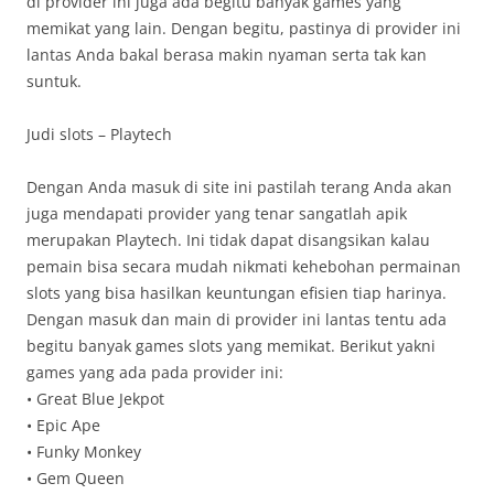
di provider ini juga ada begitu banyak games yang
memikat yang lain. Dengan begitu, pastinya di provider ini
lantas Anda bakal berasa makin nyaman serta tak kan
suntuk.
Judi slots – Playtech
Dengan Anda masuk di site ini pastilah terang Anda akan
juga mendapati provider yang tenar sangatlah apik
merupakan Playtech. Ini tidak dapat disangsikan kalau
pemain bisa secara mudah nikmati kehebohan permainan
slots yang bisa hasilkan keuntungan efisien tiap harinya.
Dengan masuk dan main di provider ini lantas tentu ada
begitu banyak games slots yang memikat. Berikut yakni
games yang ada pada provider ini:
• Great Blue Jekpot
• Epic Ape
• Funky Monkey
• Gem Queen