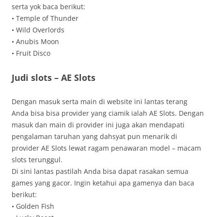
serta yok baca berikut:
• Temple of Thunder
• Wild Overlords
• Anubis Moon
• Fruit Disco
Judi slots – AE Slots
Dengan masuk serta main di website ini lantas terang
Anda bisa bisa provider yang ciamik ialah AE Slots. Dengan
masuk dan main di provider ini juga akan mendapati
pengalaman taruhan yang dahsyat pun menarik di
provider AE Slots lewat ragam penawaran model – macam
slots terunggul.
Di sini lantas pastilah Anda bisa dapat rasakan semua
games yang gacor. Ingin ketahui apa gamenya dan baca
berikut:
• Golden Fish