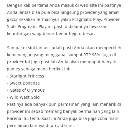
Dengan kali pertama Anda masuk di web-site ini pastinya
Anda lantas bisa pula bisa langsung provider yang amat
gacor sekalian termashyur yakni Pragmatic Play. Provider
Slots Pragmatic Play ini pasti didalamnya tawarkan
keuntungan yang benar-benar begitu besar.
Sampai di sini lantas sudah pasti Anda akan memperoleh
kemenangan yang menggapai sampai RTP 98%. Juga di
provider ini juga pastilah Anda akan mendapat banyak
games sebagaimana berikut ini:
• Starlight Princess
• Sweet Bonanza
• Gates of Olympus
• Wild West Gold
Pastinya ada banyak pun permainan yang lain menarik di
provider ini sebab memang banyak permainan yang lain.
Karena itu, tentu saat ini Anda juga bisa juga coba main
permainan lainnya di provider ini.