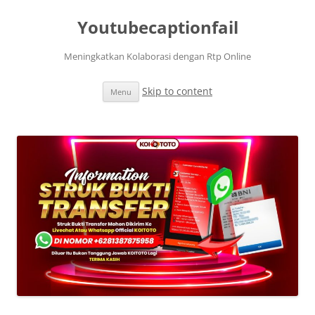
Youtubecaptionfail
Meningkatkan Kolaborasi dengan Rtp Online
Skip to content
Menu