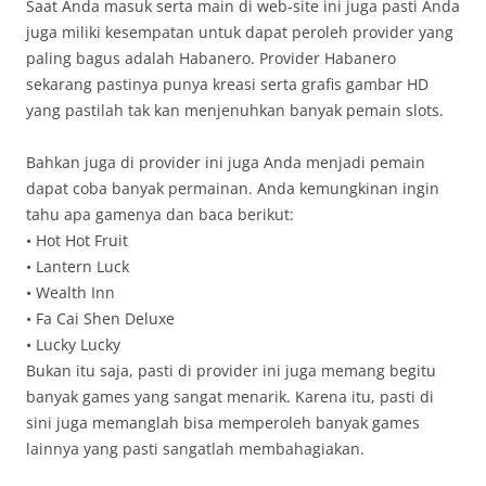
Saat Anda masuk serta main di web-site ini juga pasti Anda
juga miliki kesempatan untuk dapat peroleh provider yang
paling bagus adalah Habanero. Provider Habanero
sekarang pastinya punya kreasi serta grafis gambar HD
yang pastilah tak kan menjenuhkan banyak pemain slots.
Bahkan juga di provider ini juga Anda menjadi pemain
dapat coba banyak permainan. Anda kemungkinan ingin
tahu apa gamenya dan baca berikut:
• Hot Hot Fruit
• Lantern Luck
• Wealth Inn
• Fa Cai Shen Deluxe
• Lucky Lucky
Bukan itu saja, pasti di provider ini juga memang begitu
banyak games yang sangat menarik. Karena itu, pasti di
sini juga memanglah bisa memperoleh banyak games
lainnya yang pasti sangatlah membahagiakan.