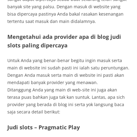
banyak site yang palsu. Dengan masuk di website yang
bisa dipercaya pastinya Anda bakal rasakan kesenangan
tertentu saat masuk dan main didalamnya.
Mengetahui ada provider apa di blog judi
slots paling dipercaya
Untuk Anda yang benar-benar begitu ingin masuk serta
main di website ini sudah pasti ini ialah satu peruntungan.
Dengan Anda masuk serta main di website ini pasti akan
mendapati banyak provider yang menawan.
Ditanggung Anda yang main di web-site ini juga akan
terasa puas bahkan juga tak kan suntuk. Lantas, apa sich
provider yang berada di blog ini serta yok langsung baca
saja secara detail berikut:
Judi slots – Pragmatic Play