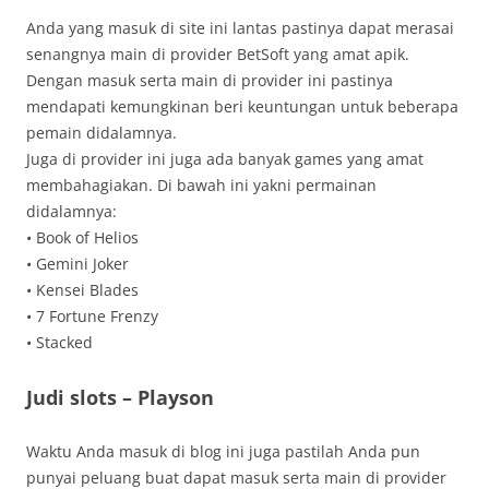
Anda yang masuk di site ini lantas pastinya dapat merasai
senangnya main di provider BetSoft yang amat apik.
Dengan masuk serta main di provider ini pastinya
mendapati kemungkinan beri keuntungan untuk beberapa
pemain didalamnya.
Juga di provider ini juga ada banyak games yang amat
membahagiakan. Di bawah ini yakni permainan
didalamnya:
• Book of Helios
• Gemini Joker
• Kensei Blades
• 7 Fortune Frenzy
• Stacked
Judi slots – Playson
Waktu Anda masuk di blog ini juga pastilah Anda pun
punyai peluang buat dapat masuk serta main di provider