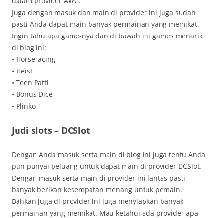
dalam provider AWC.
Juga dengan masuk dan main di provider ini juga sudah
pasti Anda dapat main banyak permainan yang memikat.
Ingin tahu apa game-nya dan di bawah ini games menarik
di blog ini:
• Horseracing
• Heist
• Teen Patti
• Bonus Dice
• Plinko
Judi slots – DCSlot
Dengan Anda masuk serta main di blog ini juga tentu Anda
pun punyai peluang untuk dapat main di provider DCSlot.
Dengan masuk serta main di provider ini lantas pasti
banyak berikan kesempatan menang untuk pemain.
Bahkan juga di provider ini juga menyiapkan banyak
permainan yang memikat. Mau ketahui ada provider apa