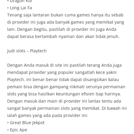
• Dragon Koi
• Long Lai Fa
Tenang saja lantaran bukan cuma games hanya itu sebab
di provider ini juga ada banyak games yang memikat yang
lain. Dengan begitu, pastilah di provider ini juga Anda
dapat berasa bertambah nyaman dan akan tidak jenuh.
Judi slots – Playtech
Dengan Anda masuk di site ini pastilah terang Anda juga
mendapat provider yang populer sangatlah kece yakni
Playtech. Ini benar-benar tidak dapat disangsikan kalau
pemain bisa dengan gampang nikmati serunya permainan
slots yang bisa hasilkan keuntungan efisien tiap harinya.
Dengan masuk dan main di provider ini lantas tentu ada
sangat banyak permainan slots yang memikat. Di bawah ini
ialah games yang ada pada provider ini:
• Great Blue Jekpot
• Epic Ape