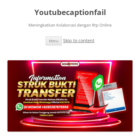
Youtubecaptionfail
Meningkatkan Kolaborasi dengan Rtp Online
Skip to content
Menu