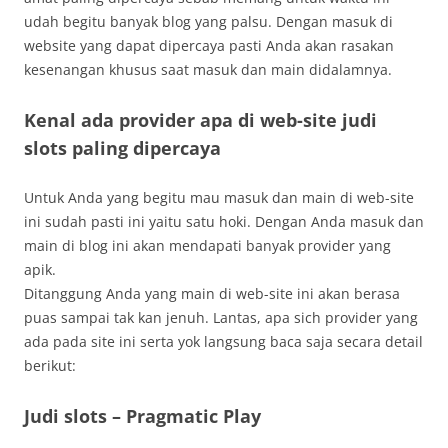
udah begitu banyak blog yang palsu. Dengan masuk di
website yang dapat dipercaya pasti Anda akan rasakan
kesenangan khusus saat masuk dan main didalamnya.
Kenal ada provider apa di web-site judi
slots paling dipercaya
Untuk Anda yang begitu mau masuk dan main di web-site
ini sudah pasti ini yaitu satu hoki. Dengan Anda masuk dan
main di blog ini akan mendapati banyak provider yang
apik.
Ditanggung Anda yang main di web-site ini akan berasa
puas sampai tak kan jenuh. Lantas, apa sich provider yang
ada pada site ini serta yok langsung baca saja secara detail
berikut:
Judi slots – Pragmatic Play