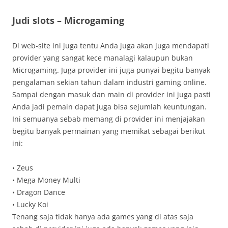
Judi slots – Microgaming
Di web-site ini juga tentu Anda juga akan juga mendapati
provider yang sangat kece manalagi kalaupun bukan
Microgaming. Juga provider ini juga punyai begitu banyak
pengalaman sekian tahun dalam industri gaming online.
Sampai dengan masuk dan main di provider ini juga pasti
Anda jadi pemain dapat juga bisa sejumlah keuntungan.
Ini semuanya sebab memang di provider ini menjajakan
begitu banyak permainan yang memikat sebagai berikut
ini:
• Zeus
• Mega Money Multi
• Dragon Dance
• Lucky Koi
Tenang saja tidak hanya ada games yang di atas saja