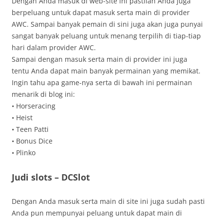
Dengan Anda masuk di web-site ini pastilah Anda juga
berpeluang untuk dapat masuk serta main di provider
AWC. Sampai banyak pemain di sini juga akan juga punyai
sangat banyak peluang untuk menang terpilih di tiap-tiap
hari dalam provider AWC.
Sampai dengan masuk serta main di provider ini juga
tentu Anda dapat main banyak permainan yang memikat.
Ingin tahu apa game-nya serta di bawah ini permainan
menarik di blog ini:
• Horseracing
• Heist
• Teen Patti
• Bonus Dice
• Plinko
Judi slots – DCSlot
Dengan Anda masuk serta main di site ini juga sudah pasti
Anda pun mempunyai peluang untuk dapat main di