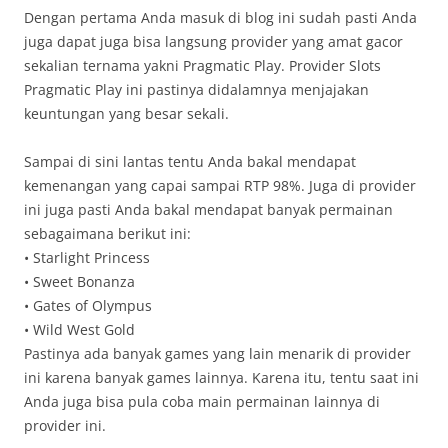
Dengan pertama Anda masuk di blog ini sudah pasti Anda
juga dapat juga bisa langsung provider yang amat gacor
sekalian ternama yakni Pragmatic Play. Provider Slots
Pragmatic Play ini pastinya didalamnya menjajakan
keuntungan yang besar sekali.
Sampai di sini lantas tentu Anda bakal mendapat
kemenangan yang capai sampai RTP 98%. Juga di provider
ini juga pasti Anda bakal mendapat banyak permainan
sebagaimana berikut ini:
• Starlight Princess
• Sweet Bonanza
• Gates of Olympus
• Wild West Gold
Pastinya ada banyak games yang lain menarik di provider
ini karena banyak games lainnya. Karena itu, tentu saat ini
Anda juga bisa pula coba main permainan lainnya di
provider ini.