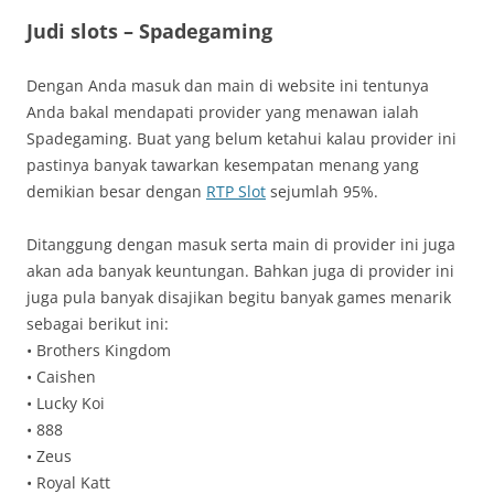
Judi slots – Spadegaming
Dengan Anda masuk dan main di website ini tentunya
Anda bakal mendapati provider yang menawan ialah
Spadegaming. Buat yang belum ketahui kalau provider ini
pastinya banyak tawarkan kesempatan menang yang
demikian besar dengan
RTP Slot
sejumlah 95%.
Ditanggung dengan masuk serta main di provider ini juga
akan ada banyak keuntungan. Bahkan juga di provider ini
juga pula banyak disajikan begitu banyak games menarik
sebagai berikut ini:
• Brothers Kingdom
• Caishen
• Lucky Koi
• 888
• Zeus
• Royal Katt