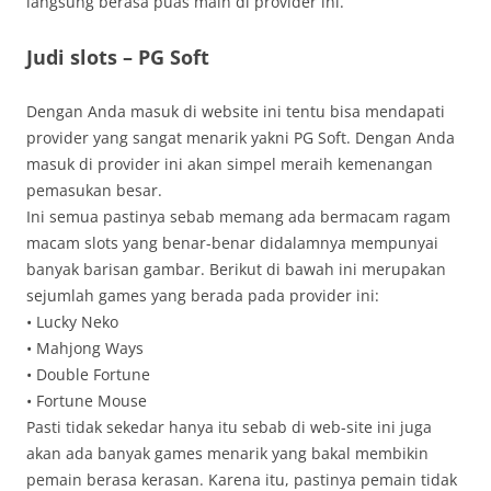
langsung berasa puas main di provider ini.
Judi slots – PG Soft
Dengan Anda masuk di website ini tentu bisa mendapati
provider yang sangat menarik yakni PG Soft. Dengan Anda
masuk di provider ini akan simpel meraih kemenangan
pemasukan besar.
Ini semua pastinya sebab memang ada bermacam ragam
macam slots yang benar-benar didalamnya mempunyai
banyak barisan gambar. Berikut di bawah ini merupakan
sejumlah games yang berada pada provider ini:
• Lucky Neko
• Mahjong Ways
• Double Fortune
• Fortune Mouse
Pasti tidak sekedar hanya itu sebab di web-site ini juga
akan ada banyak games menarik yang bakal membikin
pemain berasa kerasan. Karena itu, pastinya pemain tidak