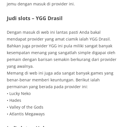
jemu dengan masuk di provider ini.
Judi slots – YGG Drasil
Dengan masuk di web ini lantas pasti Anda bakal
mendapat provider yang amat ciamik ialah YGG Drasil.
Bahkan juga provider YGG ini pula miliki sangat banyak
kesempatan menang yang sangatlah simple digapai oleh
pemain dengan barisan semakin berkurang dari provider
yang awalnya.
Memang di web ini juga ada sangat banyak games yang
benar-benar memberi keuntungan. Berikut ialah
permainan yang berada pada provider ini:
• Lucky Neko
• Hades
• Valley of the Gods
• Atlantis Megaways