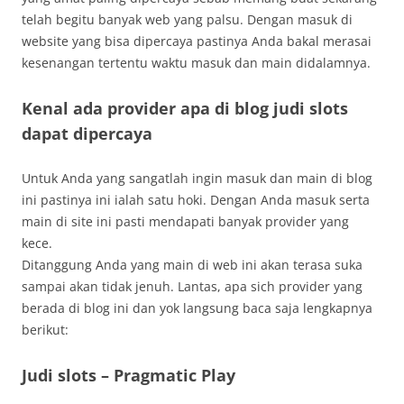
telah begitu banyak web yang palsu. Dengan masuk di
website yang bisa dipercaya pastinya Anda bakal merasai
kesenangan tertentu waktu masuk dan main didalamnya.
Kenal ada provider apa di blog judi slots
dapat dipercaya
Untuk Anda yang sangatlah ingin masuk dan main di blog
ini pastinya ini ialah satu hoki. Dengan Anda masuk serta
main di site ini pasti mendapati banyak provider yang
kece.
Ditanggung Anda yang main di web ini akan terasa suka
sampai akan tidak jenuh. Lantas, apa sich provider yang
berada di blog ini dan yok langsung baca saja lengkapnya
berikut:
Judi slots – Pragmatic Play