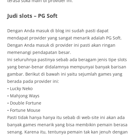
terasa suka main di provider ini.
Judi slots – PG Soft
Dengan Anda masuk di blog ini sudah pasti dapat
mendapat provider yang sangat menarik adalah PG Soft.
Dengan Anda masuk di provider ini pasti akan ringan
memenangi pendapatan besar.
Ini seluruhnya pastinya sebab ada beragam jenis tipe slots
yang benar-benar didalamnya mempunyai banyak barisan
gambar. Berikut di bawah ini yaitu sejumlah games yang
berada pada provider ini:
• Lucky Neko
• Mahjong Ways
• Double Fortune
• Fortune Mouse
Pasti tidak hanya hanya itu sebab di web-site ini akan ada
banyak games menarik yang bisa membikin pemain berasa
senang. Karena itu, tentunya pemain tak kan jenuh dengan