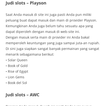
Judi slots – Playson
Saat Anda masuk di site ini juga pasti Anda pun miliki
peluang buat dapat masuk dan main di provider Playson.
Kemungkinan Anda juga belum tahu sesuatu apa yang
dapat diperoleh dengan masuk di web-site ini.
Dengan masuk serta main di provider ini Anda bakal
memperoleh keuntungan yang juga sampai juta-an rupiah.
Di sini juga siapkan sangat banyak permainan yang sangat
menarik sebagaimana berikut:
• Solar Queen
• Book of Gold
• Rise of Egypt
• Lion Gems
• Book del Sol
Judi slots – AWC