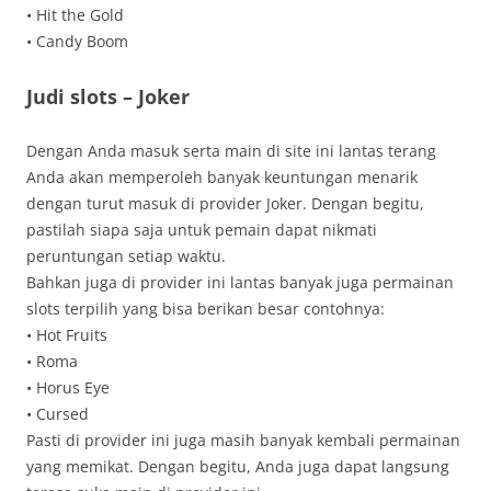
• Hit the Gold
• Candy Boom
Judi slots – Joker
Dengan Anda masuk serta main di site ini lantas terang
Anda akan memperoleh banyak keuntungan menarik
dengan turut masuk di provider Joker. Dengan begitu,
pastilah siapa saja untuk pemain dapat nikmati
peruntungan setiap waktu.
Bahkan juga di provider ini lantas banyak juga permainan
slots terpilih yang bisa berikan besar contohnya:
• Hot Fruits
• Roma
• Horus Eye
• Cursed
Pasti di provider ini juga masih banyak kembali permainan
yang memikat. Dengan begitu, Anda juga dapat langsung