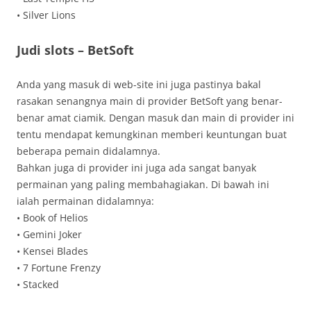
• Silver Lions
Judi slots – BetSoft
Anda yang masuk di web-site ini juga pastinya bakal
rasakan senangnya main di provider BetSoft yang benar-
benar amat ciamik. Dengan masuk dan main di provider ini
tentu mendapat kemungkinan memberi keuntungan buat
beberapa pemain didalamnya.
Bahkan juga di provider ini juga ada sangat banyak
permainan yang paling membahagiakan. Di bawah ini
ialah permainan didalamnya:
• Book of Helios
• Gemini Joker
• Kensei Blades
• 7 Fortune Frenzy
• Stacked