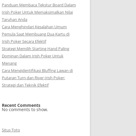
Panduan Membaca Tekstur Board Dalam
Irish Poker Untuk Memaksimalkan Nilai
Taruhan Anda
Cara Menghindari Kesalahan Umum
Pemula Saat Membuang Dua Kartu di
Irish Poker Secara Efektif
Strategi Memilih Starting Hand Paling
Dominan Dalam Irish Poker Untuk
Menang
Cara Mengidentifikasi Bluffing Lawan di
Putaran Turn dan River Irish Poker:
Strategi dan Teknik Efektif
Recent Comments
No comments to show.
Situs Toto