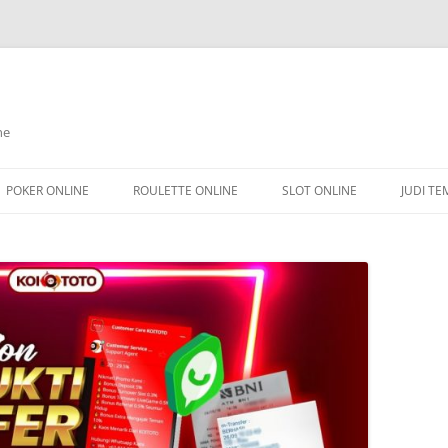
ne
Skip
to
POKER ONLINE
ROULETTE ONLINE
SLOT ONLINE
JUDI TE
content