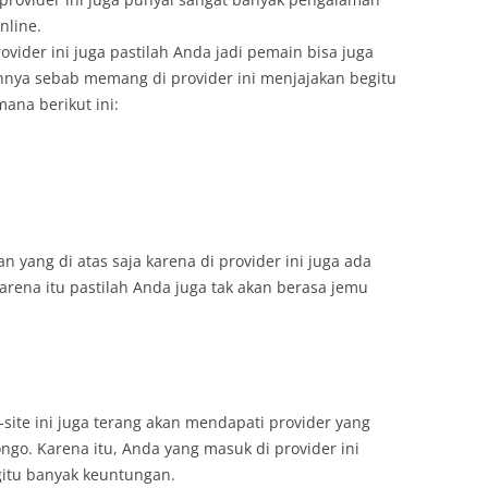
nline.
ider ini juga pastilah Anda jadi pemain bisa juga
uhnya sebab memang di provider ini menjajakan begitu
na berikut ini:
 yang di atas saja karena di provider ini juga ada
arena itu pastilah Anda juga tak akan berasa jemu
ite ini juga terang akan mendapati provider yang
ngo. Karena itu, Anda yang masuk di provider ini
itu banyak keuntungan.