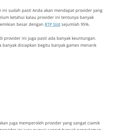
e ini sudah pasti Anda akan mendapat provider yang
um ketahui kalau provider ini tentunya banyak
emikian besar dengan
RTP Slot
sejumlah 95%.
 provider ini juga pasti ada banyak keuntungan.
ula banyak disiapkan begitu banyak games menarik
s akan juga memperoleh provider yang sangat ciamik
 provider ini juga punyai sangat banyak pengalaman