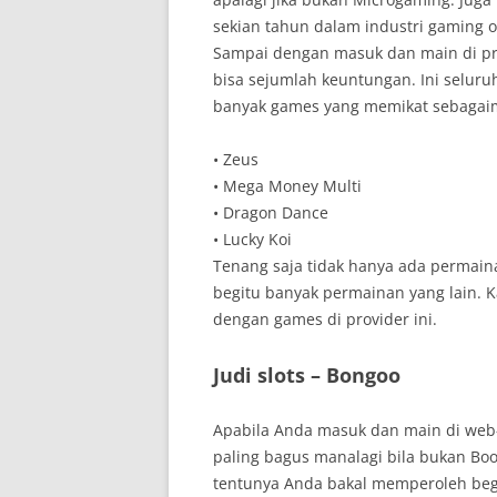
sekian tahun dalam industri gaming o
Sampai dengan masuk dan main di prov
bisa sejumlah keuntungan. Ini selur
banyak games yang memikat sebagaima
• Zeus
• Mega Money Multi
• Dragon Dance
• Lucky Koi
Tenang saja tidak hanya ada permainan
begitu banyak permainan yang lain. K
dengan games di provider ini.
Judi slots – Bongoo
Apabila Anda masuk dan main di web-s
paling bagus manalagi bila bukan Boo
tentunya Anda bakal memperoleh beg