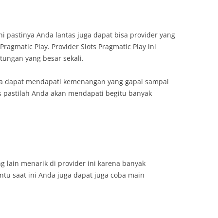
i pastinya Anda lantas juga dapat bisa provider yang
ragmatic Play. Provider Slots Pragmatic Play ini
tungan yang besar sekali.
nda dapat mendapati kemenangan yang gapai sampai
as pastilah Anda akan mendapati begitu banyak
 lain menarik di provider ini karena banyak
ntu saat ini Anda juga dapat juga coba main