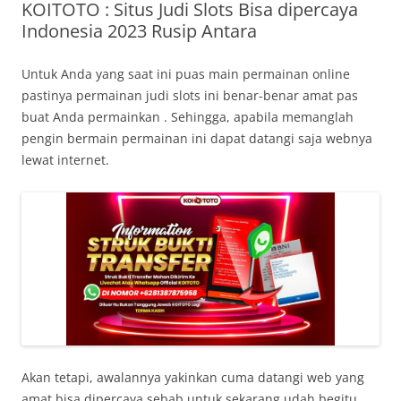
KOITOTO : Situs Judi Slots Bisa dipercaya
Indonesia 2023 Rusip Antara
Untuk Anda yang saat ini puas main permainan online
pastinya permainan judi slots ini benar-benar amat pas
buat Anda permainkan . Sehingga, apabila memanglah
pengin bermain permainan ini dapat datangi saja webnya
lewat internet.
Akan tetapi, awalannya yakinkan cuma datangi web yang
amat bisa dipercaya sebab untuk sekarang udah begitu