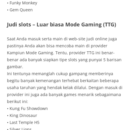
• Funky Monkey
• Gem Queen
Judi slots – Luar biasa Mode Gaming (TTG)
Saat Anda masuk serta main di web-site judi online juga
pastinya Anda akan bisa mencoba main di provider
Kampiun Mode Gaming. Tentu, provider TTG ini benar-
benar ada banyak siapkan tipe slots yang punyai 5 barisan
gambar.
Ini tentunya memanglah cukup gampang memberinya
begitu banyak kemenangan terhebat berkaitan beberapa
usaha taruhan yang hendak kelak dilalui. Dengan masuk di
provider ini juga ada banyak games menarik sebagaimana
berikut ini:
• Kung Fu Showdown
• King Dinosaur
• Last Temple H5
• Silver Lions