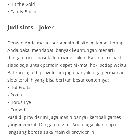
• Hit the Gold
• Candy Boom
Judi slots – Joker
Dengan Anda masuk serta main di site ini lantas terang
Anda bakal mendapati banyak keuntungan menarik
dengan turut masuk di provider Joker. Karena itu, pasti
siapa saja untuk pemain dapat nikmati hoki setiap waktu.
Bahkan juga di provider ini juga banyak juga permainan
slots terpilih yang bisa berikan besar contohnya:
• Hot Fruits
• Roma
• Horus Eye
• Cursed
Pasti di provider ini juga masih banyak kembali games
yang memikat. Dengan begitu, Anda juga akan dapat
langsung berasa suka main di provider ini.