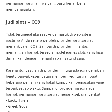
permainan yang lainnya yang pasti benar-benar
membahagiakan.
Judi slots – CQ9
Tidak tertinggal jika saat Anda masuk di web-site ini
pastinya Anda segera peroleh provider yang sangat
menarik yakni CQ9. Sampai di provider ini lantas
memanglah banyak tersedia model games slots yang bisa
dimainkan dengan memanfaatkan satu id saja.
Karena itu, pastilah di provider ini juga ada juga demikian
begitu banyak kesempatan memberi keuntungan buat
beberapa pemain yang bakal kumpulkan pemasukan yang
terbaik setiap waktu. Sampai di provider ini juga ada
banyak permainan yang sangat menarik sebagai berikut:
• Lucky Tigers
• Greek Gods