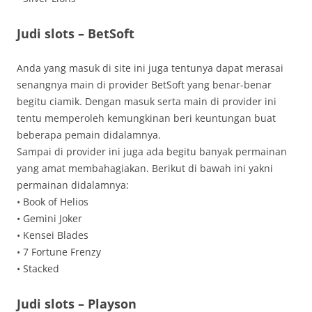
Judi slots – BetSoft
Anda yang masuk di site ini juga tentunya dapat merasai
senangnya main di provider BetSoft yang benar-benar
begitu ciamik. Dengan masuk serta main di provider ini
tentu memperoleh kemungkinan beri keuntungan buat
beberapa pemain didalamnya.
Sampai di provider ini juga ada begitu banyak permainan
yang amat membahagiakan. Berikut di bawah ini yakni
permainan didalamnya:
• Book of Helios
• Gemini Joker
• Kensei Blades
• 7 Fortune Frenzy
• Stacked
Judi slots – Playson