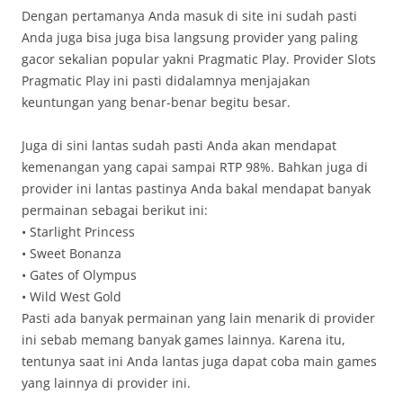
Dengan pertamanya Anda masuk di site ini sudah pasti
Anda juga bisa juga bisa langsung provider yang paling
gacor sekalian popular yakni Pragmatic Play. Provider Slots
Pragmatic Play ini pasti didalamnya menjajakan
keuntungan yang benar-benar begitu besar.
Juga di sini lantas sudah pasti Anda akan mendapat
kemenangan yang capai sampai RTP 98%. Bahkan juga di
provider ini lantas pastinya Anda bakal mendapat banyak
permainan sebagai berikut ini:
• Starlight Princess
• Sweet Bonanza
• Gates of Olympus
• Wild West Gold
Pasti ada banyak permainan yang lain menarik di provider
ini sebab memang banyak games lainnya. Karena itu,
tentunya saat ini Anda lantas juga dapat coba main games
yang lainnya di provider ini.