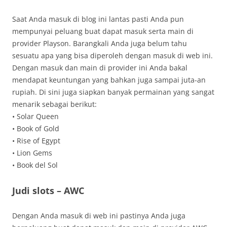
Saat Anda masuk di blog ini lantas pasti Anda pun
mempunyai peluang buat dapat masuk serta main di
provider Playson. Barangkali Anda juga belum tahu
sesuatu apa yang bisa diperoleh dengan masuk di web ini.
Dengan masuk dan main di provider ini Anda bakal
mendapat keuntungan yang bahkan juga sampai juta-an
rupiah. Di sini juga siapkan banyak permainan yang sangat
menarik sebagai berikut:
• Solar Queen
• Book of Gold
• Rise of Egypt
• Lion Gems
• Book del Sol
Judi slots – AWC
Dengan Anda masuk di web ini pastinya Anda juga