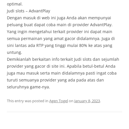
optimal.
Judi slots – AdvantPlay
Dengan masuk di web ini juga Anda akan mempunyai
peluang buat dapat coba main di provider AdvantPlay.
Yang ingin mengetahui terkait provider ini dapat main
semua permainan yang amat gacor didalamnya. Juga di
sini lantas ada RTP yang tinggi mulai 80% ke atas yang
untung.
Demikianlah berkaitan info terkait Judi slots dan sejumlah
provider yang gacor di site ini. Apabila betul-betul Anda
juga mau masuk serta main didalamnya pasti ingat coba
turuti semuanya provider yang ada pada atas dan
seluruhnya game-nya.
This entry was posted in
Agen Togel
on
January 8, 2023
.