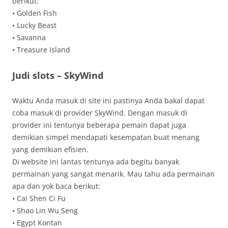
berikut:
• Golden Fish
• Lucky Beast
• Savanna
• Treasure Island
Judi slots – SkyWind
Waktu Anda masuk di site ini pastinya Anda bakal dapat
coba masuk di provider SkyWind. Dengan masuk di
provider ini tentunya beberapa pemain dapat juga
demikian simpel mendapati kesempatan buat menang
yang demikian efisien.
Di website ini lantas tentunya ada begitu banyak
permainan yang sangat menarik. Mau tahu ada permainan
apa dan yok baca berikut:
• Cai Shen Ci Fu
• Shao Lin Wu Seng
• Egypt Kontan