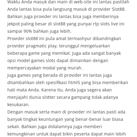
Waktu Anda masuk dan main di web-site ini lantas pastilah
Anda lantas bisa pula langsung masuk di provider Slot88.
Bahkan juga provider ini lantas bisa juga memberinya
jekpot paling besar di slot88 yang punyai rtp slots live ini
sampai 90% bahkan juga lebih.
Provider slot88 ini pula amat termashyur dibandingkan
provider pragmatic play, terunggul mengeluarkan
beberapa game yang memikat. Juga ada sangat banyak
opsi model games slots dapat dimainkan dengan
mempercayakan modal yang murah.
Juga games yang berada di provider ini lantas juga
ditambahkan oleh spesifikasi html5 yang bisa memberikan
hati mata Anda. Karena itu, Anda juga segera akan
menjajahi dunia slotter secara gampang tidak adanya
kesukaran.
Dengan masuk serta main di provider ini lantas pasti ada
banyak tingkat keuntungan yang benar-benar luar biasa
sekali. Bahkan juga didalamnya juga memberi
kemungkinan untuk dapat bikin peserta dapat main lebih