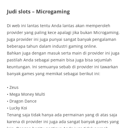
Judi slots – Microgaming
Di web ini lantas tentu Anda lantas akan memperoleh
provider yang paling kece apalagi jika bukan Microgaming.
Juga provider ini juga punyai sangat banyak pengalaman
beberapa tahun dalam industri gaming online.
Bahkan juga dengan masuk serta main di provider ini juga
pastilah Anda sebagai pemain bisa juga bisa sejumlah
keuntungan. Ini semuanya sebab di provider ini tawarkan
banyak games yang memikat sebagai berikut ini:
• Zeus
• Mega Money Multi
• Dragon Dance
• Lucky Koi
Tenang saja tidak hanya ada permainan yang di atas saja
karena di provider ini juga ada sangat banyak games yang