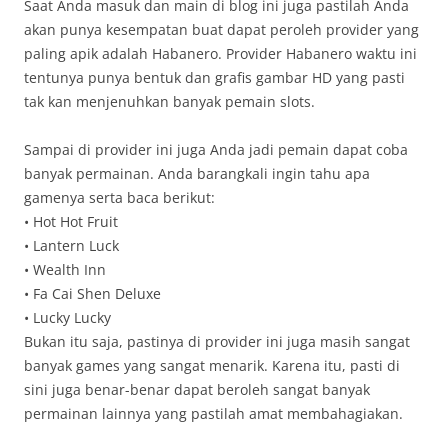
Saat Anda masuk dan main di blog ini juga pastilah Anda
akan punya kesempatan buat dapat peroleh provider yang
paling apik adalah Habanero. Provider Habanero waktu ini
tentunya punya bentuk dan grafis gambar HD yang pasti
tak kan menjenuhkan banyak pemain slots.
Sampai di provider ini juga Anda jadi pemain dapat coba
banyak permainan. Anda barangkali ingin tahu apa
gamenya serta baca berikut:
• Hot Hot Fruit
• Lantern Luck
• Wealth Inn
• Fa Cai Shen Deluxe
• Lucky Lucky
Bukan itu saja, pastinya di provider ini juga masih sangat
banyak games yang sangat menarik. Karena itu, pasti di
sini juga benar-benar dapat beroleh sangat banyak
permainan lainnya yang pastilah amat membahagiakan.