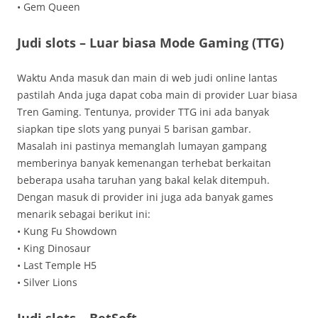
• Gem Queen
Judi slots – Luar biasa Mode Gaming (TTG)
Waktu Anda masuk dan main di web judi online lantas
pastilah Anda juga dapat coba main di provider Luar biasa
Tren Gaming. Tentunya, provider TTG ini ada banyak
siapkan tipe slots yang punyai 5 barisan gambar.
Masalah ini pastinya memanglah lumayan gampang
memberinya banyak kemenangan terhebat berkaitan
beberapa usaha taruhan yang bakal kelak ditempuh.
Dengan masuk di provider ini juga ada banyak games
menarik sebagai berikut ini:
• Kung Fu Showdown
• King Dinosaur
• Last Temple H5
• Silver Lions