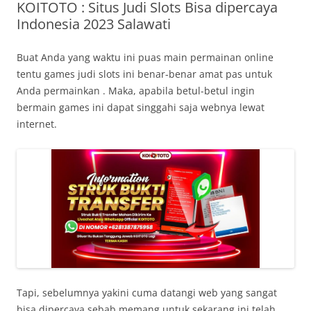
KOITOTO : Situs Judi Slots Bisa dipercaya
Indonesia 2023 Salawati
Buat Anda yang waktu ini puas main permainan online
tentu games judi slots ini benar-benar amat pas untuk
Anda permainkan . Maka, apabila betul-betul ingin
bermain games ini dapat singgahi saja webnya lewat
internet.
Tapi, sebelumnya yakini cuma datangi web yang sangat
bisa dipercaya sebab memang untuk sekarang ini telah