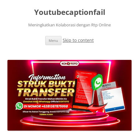
Youtubecaptionfail
Meningkatkan Kolaborasi dengan Rtp Online
Skip to content
Menu