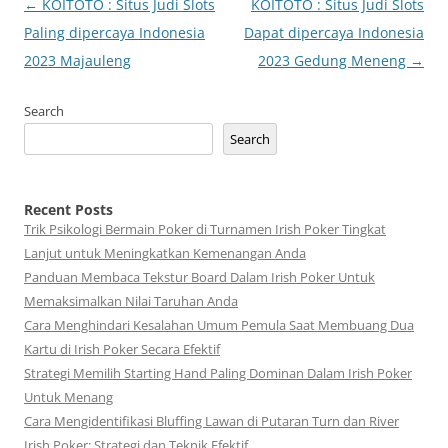
Post
←
KOITOTO : Situs Judi Slots
KOITOTO : Situs Judi Slots
navigation
Paling dipercaya Indonesia
Dapat dipercaya Indonesia
2023 Majauleng
2023 Gedung Meneng
→
Search
Search
Recent Posts
Trik Psikologi Bermain Poker di Turnamen Irish Poker Tingkat
Lanjut untuk Meningkatkan Kemenangan Anda
Panduan Membaca Tekstur Board Dalam Irish Poker Untuk
Memaksimalkan Nilai Taruhan Anda
Cara Menghindari Kesalahan Umum Pemula Saat Membuang Dua
Kartu di Irish Poker Secara Efektif
Strategi Memilih Starting Hand Paling Dominan Dalam Irish Poker
Untuk Menang
Cara Mengidentifikasi Bluffing Lawan di Putaran Turn dan River
Irish Poker: Strategi dan Teknik Efektif