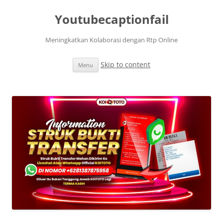
Youtubecaptionfail
Meningkatkan Kolaborasi dengan Rtp Online
Skip to content
Menu