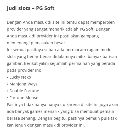
Judi slots – PG Soft
Dengan Anda masuk di site ini tentu dapat memperoleh
provider yang sangat menarik adalah PG Soft. Dengan
Anda masuk di provider ini pasti akan gampang
memenangi pemasukan besar.
Ini semua pastinya sebab ada bermacam ragam model
slots yang benar-benar didalamnya miliki banyak barisan
gambar. Berikut yakni sejumlah permainan yang berada
pada provider ini:
• Lucky Neko
• Mahjong Ways
• Double Fortune
• Fortune Mouse
Pastinya tidak hanya hanya itu karena di site ini juga akan
ada banyak games menarik yang bisa membuat pemain
berasa senang. Dengan begitu, pastinya pemain pula tak
kan jenuh dengan masuk di provider ini.