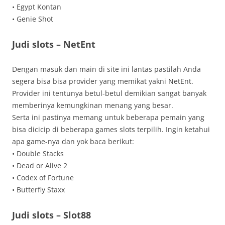
• Egypt Kontan
• Genie Shot
Judi slots – NetEnt
Dengan masuk dan main di site ini lantas pastilah Anda
segera bisa bisa provider yang memikat yakni NetEnt.
Provider ini tentunya betul-betul demikian sangat banyak
memberinya kemungkinan menang yang besar.
Serta ini pastinya memang untuk beberapa pemain yang
bisa dicicip di beberapa games slots terpilih. Ingin ketahui
apa game-nya dan yok baca berikut:
• Double Stacks
• Dead or Alive 2
• Codex of Fortune
• Butterfly Staxx
Judi slots – Slot88