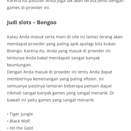
Karena itu pastilah Anda juga tak akan terasa jemu dengan
games di provider ini.
Judi slots – Bongoo
Kalau Anda masuk serta main di site ini lantas terang akan
mendapat provider yang paling apik apalagi bila bukan
Boongo. Karena itu, Anda yang masuk di provider ini
tentunya Anda bakal mendapati sangat banyak
keuntungan.
Dengan Anda masuk di provider ini tentu Anda dapat
memberinya kemenangan yang paling efisien. Ini
semuanya pastinya lantaran beberapa pemain dapat
nikmati sangat banyak games yang sangat menarik. Di
bawah ini yaitu games yang sangat menarik:
• Tiger Jungle
• Black Wolf
• Hit the Gold