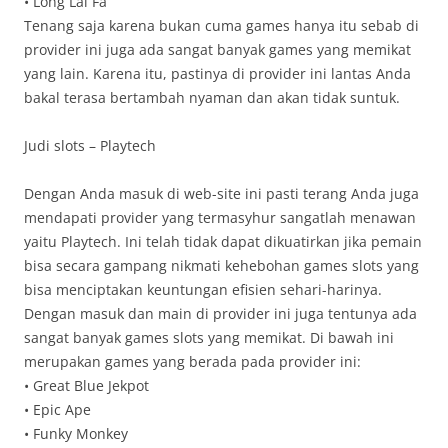
• Long Lai Fa
Tenang saja karena bukan cuma games hanya itu sebab di
provider ini juga ada sangat banyak games yang memikat
yang lain. Karena itu, pastinya di provider ini lantas Anda
bakal terasa bertambah nyaman dan akan tidak suntuk.
Judi slots – Playtech
Dengan Anda masuk di web-site ini pasti terang Anda juga
mendapati provider yang termasyhur sangatlah menawan
yaitu Playtech. Ini telah tidak dapat dikuatirkan jika pemain
bisa secara gampang nikmati kehebohan games slots yang
bisa menciptakan keuntungan efisien sehari-harinya.
Dengan masuk dan main di provider ini juga tentunya ada
sangat banyak games slots yang memikat. Di bawah ini
merupakan games yang berada pada provider ini:
• Great Blue Jekpot
• Epic Ape
• Funky Monkey