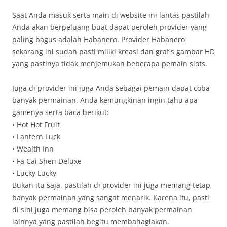
Saat Anda masuk serta main di website ini lantas pastilah
Anda akan berpeluang buat dapat peroleh provider yang
paling bagus adalah Habanero. Provider Habanero
sekarang ini sudah pasti miliki kreasi dan grafis gambar HD
yang pastinya tidak menjemukan beberapa pemain slots.
Juga di provider ini juga Anda sebagai pemain dapat coba
banyak permainan. Anda kemungkinan ingin tahu apa
gamenya serta baca berikut:
• Hot Hot Fruit
• Lantern Luck
• Wealth Inn
• Fa Cai Shen Deluxe
• Lucky Lucky
Bukan itu saja, pastilah di provider ini juga memang tetap
banyak permainan yang sangat menarik. Karena itu, pasti
di sini juga memang bisa peroleh banyak permainan
lainnya yang pastilah begitu membahagiakan.