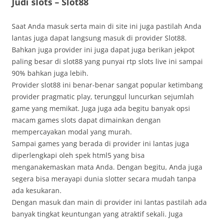
Judi slots – Slot88
Saat Anda masuk serta main di site ini juga pastilah Anda
lantas juga dapat langsung masuk di provider Slot88.
Bahkan juga provider ini juga dapat juga berikan jekpot
paling besar di slot88 yang punyai rtp slots live ini sampai
90% bahkan juga lebih.
Provider slot88 ini benar-benar sangat popular ketimbang
provider pragmatic play, terunggul luncurkan sejumlah
game yang memikat. Juga juga ada begitu banyak opsi
macam games slots dapat dimainkan dengan
mempercayakan modal yang murah.
Sampai games yang berada di provider ini lantas juga
diperlengkapi oleh spek html5 yang bisa
menganakemaskan mata Anda. Dengan begitu, Anda juga
segera bisa merayapi dunia slotter secara mudah tanpa
ada kesukaran.
Dengan masuk dan main di provider ini lantas pastilah ada
banyak tingkat keuntungan yang atraktif sekali. Juga