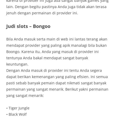
karena di provider ini juga ada sangat banyak games yang
lain. Dengan begitu pastinya Anda juga tidak akan terasa
jenuh dengan permainan di provider ini.
Judi slots – Bongoo
Bila Anda masuk serta main di web ini lantas terang akan
mendapat provider yang paling apik manalagi bila bukan
Boongo. Karena itu, Anda yang masuk di provider ini
tentunya Anda bakal mendapat sangat banyak
keuntungan.
Dengan Anda masuk di provider ini tentu Anda segera
dapat berikan kemenangan yang paling efisien. Ini semua
pasti sebab banyak pemain dapat nikmati sangat banyak
permainan yang sangat menarik. Berikut yakni permainan
yang sangat menarik:
• Tiger Jungle
• Black Wolf