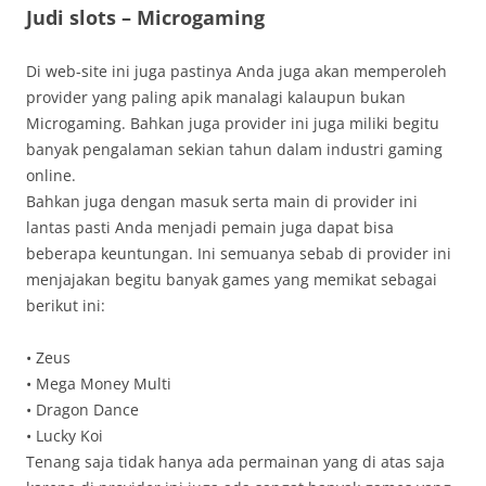
Judi slots – Microgaming
Di web-site ini juga pastinya Anda juga akan memperoleh
provider yang paling apik manalagi kalaupun bukan
Microgaming. Bahkan juga provider ini juga miliki begitu
banyak pengalaman sekian tahun dalam industri gaming
online.
Bahkan juga dengan masuk serta main di provider ini
lantas pasti Anda menjadi pemain juga dapat bisa
beberapa keuntungan. Ini semuanya sebab di provider ini
menjajakan begitu banyak games yang memikat sebagai
berikut ini:
• Zeus
• Mega Money Multi
• Dragon Dance
• Lucky Koi
Tenang saja tidak hanya ada permainan yang di atas saja