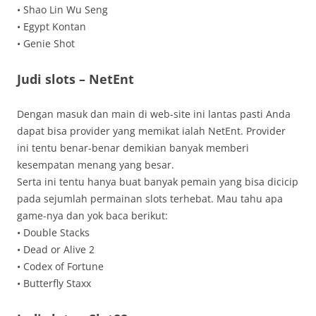
• Shao Lin Wu Seng
• Egypt Kontan
• Genie Shot
Judi slots – NetEnt
Dengan masuk dan main di web-site ini lantas pasti Anda
dapat bisa provider yang memikat ialah NetEnt. Provider
ini tentu benar-benar demikian banyak memberi
kesempatan menang yang besar.
Serta ini tentu hanya buat banyak pemain yang bisa dicicip
pada sejumlah permainan slots terhebat. Mau tahu apa
game-nya dan yok baca berikut:
• Double Stacks
• Dead or Alive 2
• Codex of Fortune
• Butterfly Staxx