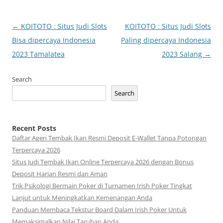
Post
←
KOITOTO : Situs Judi Slots
KOITOTO : Situs Judi Slots
navigation
Bisa dipercaya Indonesia
Paling dipercaya Indonesia
2023 Tamalatea
2023 Salang
→
Search
Search
Recent Posts
Daftar Agen Tembak Ikan Resmi Deposit E-Wallet Tanpa Potongan
Terpercaya 2026
Situs Judi Tembak Ikan Online Terpercaya 2026 dengan Bonus
Deposit Harian Resmi dan Aman
Trik Psikologi Bermain Poker di Turnamen Irish Poker Tingkat
Lanjut untuk Meningkatkan Kemenangan Anda
Panduan Membaca Tekstur Board Dalam Irish Poker Untuk
Memaksimalkan Nilai Taruhan Anda