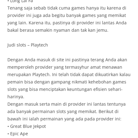
• Long Lai Fa
Tenang saja sebab tidak cuma games hanya itu karena di
provider ini juga ada begitu banyak games yang memikat
yang lain. Karena itu, pastinya di provider ini lantas Anda
bakal berasa semakin nyaman dan tak kan jemu.
Judi slots – Playtech
Dengan Anda masuk di site ini pastinya terang Anda akan
memperoleh provider yang termasyhur amat menawan
merupakan Playtech. Ini telah tidak dapat dikuatirkan kalau
pemain bisa dengan gampang nikmati kehebohan games
slots yang bisa menciptakan keuntungan efisien sehari-
harinya.
Dengan masuk serta main di provider ini lantas tentunya
ada banyak permainan slots yang memikat. Berikut di
bawah ini ialah permainan yang ada pada provider ini:
• Great Blue Jekpot
• Epic Ape