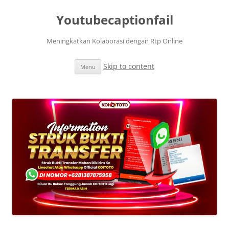
Youtubecaptionfail
Meningkatkan Kolaborasi dengan Rtp Online
Skip to content
Menu