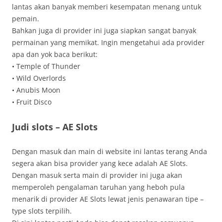
lantas akan banyak memberi kesempatan menang untuk
pemain.
Bahkan juga di provider ini juga siapkan sangat banyak
permainan yang memikat. Ingin mengetahui ada provider
apa dan yok baca berikut:
• Temple of Thunder
• Wild Overlords
• Anubis Moon
• Fruit Disco
Judi slots – AE Slots
Dengan masuk dan main di website ini lantas terang Anda
segera akan bisa provider yang kece adalah AE Slots.
Dengan masuk serta main di provider ini juga akan
memperoleh pengalaman taruhan yang heboh pula
menarik di provider AE Slots lewat jenis penawaran tipe –
type slots terpilih.