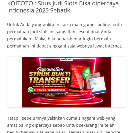
KOITOTO : Situs Judi Slots Bisa dipercaya
Indonesia 2023 Sebatik
Untuk Anda yang waktu ini suka main games online tentu
permainan judi slots ini sangatlah sesuai buat Anda
permainkan . Maka, bila benar-benar ingin bermain
permainan ini dapat singgahi saja webnya lewat internet.
Tetapi, sebelumnya yakinkan cuma singgahi web yang
amat paling dipercaya sebab untuk sekarang ini telah
begitu banyak site yang palsu. Dengan masuk di website