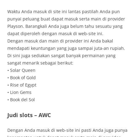
Waktu Anda masuk di site ini lantas pastilah Anda pun
punyai peluang buat dapat masuk serta main di provider
Playson. Barangkali Anda juga belum tahu sesuatu yang
dapat diperoleh dengan masuk di web-site ini.
Dengan masuk dan main di provider ini Anda bakal
mendapati keuntungan yang juga sampai juta-an rupiah.
Di sini juga sediakan sangat banyak permainan yang
sangat menarik sebagai berikut:
• Solar Queen
• Book of Gold
• Rise of Egypt
• Lion Gems
• Book del Sol
Judi slots – AWC
Dengan Anda masuk di web-site ini pasti Anda juga punya