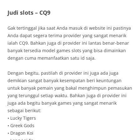
Judi slots – CQ9
Gak tertinggal jika saat Anda masuk di website ini pastinya
Anda dapat segera terima provider yang sangat menarik
ialah CQ9. Bahkan juga di provider ini lantas benar-benar
banyak tersedia model games slots yang bisa dimainkan
dengan cuma memanfaatkan satu id saja.
Dengan begitu, pastilah di provider ini juga ada juga
demikian sangat banyak kesempatan beri keuntungan
untuk banyak pemain yang bakal menghimpun pemasukan
yang terunggul setiap waktu. Bahkan juga di provider ini
juga ada begitu banyak games yang sangat menarik
sebagai berikut:
• Lucky Tigers
• Greek Gods
• Dragon Koi