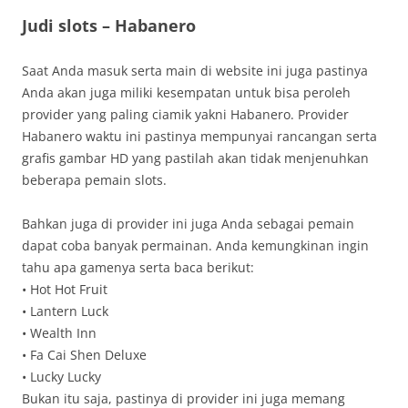
Judi slots – Habanero
Saat Anda masuk serta main di website ini juga pastinya
Anda akan juga miliki kesempatan untuk bisa peroleh
provider yang paling ciamik yakni Habanero. Provider
Habanero waktu ini pastinya mempunyai rancangan serta
grafis gambar HD yang pastilah akan tidak menjenuhkan
beberapa pemain slots.
Bahkan juga di provider ini juga Anda sebagai pemain
dapat coba banyak permainan. Anda kemungkinan ingin
tahu apa gamenya serta baca berikut:
• Hot Hot Fruit
• Lantern Luck
• Wealth Inn
• Fa Cai Shen Deluxe
• Lucky Lucky
Bukan itu saja, pastinya di provider ini juga memang