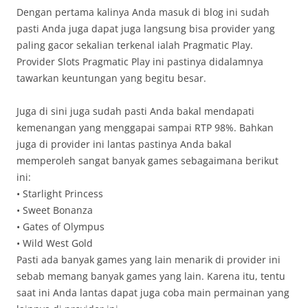
Dengan pertama kalinya Anda masuk di blog ini sudah
pasti Anda juga dapat juga langsung bisa provider yang
paling gacor sekalian terkenal ialah Pragmatic Play.
Provider Slots Pragmatic Play ini pastinya didalamnya
tawarkan keuntungan yang begitu besar.
Juga di sini juga sudah pasti Anda bakal mendapati
kemenangan yang menggapai sampai RTP 98%. Bahkan
juga di provider ini lantas pastinya Anda bakal
memperoleh sangat banyak games sebagaimana berikut
ini:
• Starlight Princess
• Sweet Bonanza
• Gates of Olympus
• Wild West Gold
Pasti ada banyak games yang lain menarik di provider ini
sebab memang banyak games yang lain. Karena itu, tentu
saat ini Anda lantas dapat juga coba main permainan yang