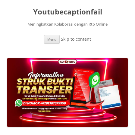
Youtubecaptionfail
Meningkatkan Kolaborasi dengan Rtp Online
Skip to content
Menu