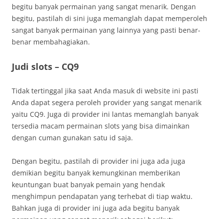
begitu banyak permainan yang sangat menarik. Dengan
begitu, pastilah di sini juga memanglah dapat memperoleh
sangat banyak permainan yang lainnya yang pasti benar-
benar membahagiakan.
Judi slots – CQ9
Tidak tertinggal jika saat Anda masuk di website ini pasti
Anda dapat segera peroleh provider yang sangat menarik
yaitu CQ9. Juga di provider ini lantas memanglah banyak
tersedia macam permainan slots yang bisa dimainkan
dengan cuman gunakan satu id saja.
Dengan begitu, pastilah di provider ini juga ada juga
demikian begitu banyak kemungkinan memberikan
keuntungan buat banyak pemain yang hendak
menghimpun pendapatan yang terhebat di tiap waktu.
Bahkan juga di provider ini juga ada begitu banyak