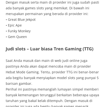
Dengan masuk serta main di provider ini juga sudah pasti
ada banyak games slots yang memikat. Di bawah ini
merupakan permainan yang berada di provider ini:
• Great Blue Jekpot
• Epic Ape
• Funky Monkey
• Gem Queen
Judi slots – Luar biasa Tren Gaming (TTG)
Saat Anda masuk dan main di web judi online juga
pastinya Anda akan dapat mencoba main di provider
Hebat Mode Gaming. Tentu, provider TTG ini benar-benar
ada begitu banyak menyiapkan model slots yang punyai 5
barisan gambar.
Perihal ini pastinya memanglah lumayan simpel memberi
banyak kemenangan terunggul berkaitan beberapa upaya
taruhan yang bakal kelak ditempuh. Dengan masuk di
provider ini juga ada begitu banyak games menarik