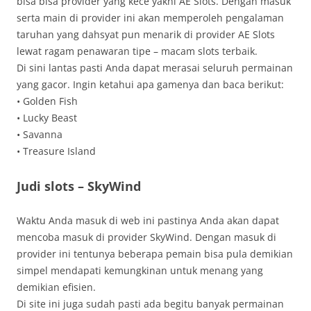
bisa bisa provider yang kece yakni AE Slots. Dengan masuk
serta main di provider ini akan memperoleh pengalaman
taruhan yang dahsyat pun menarik di provider AE Slots
lewat ragam penawaran tipe – macam slots terbaik.
Di sini lantas pasti Anda dapat merasai seluruh permainan
yang gacor. Ingin ketahui apa gamenya dan baca berikut:
• Golden Fish
• Lucky Beast
• Savanna
• Treasure Island
Judi slots – SkyWind
Waktu Anda masuk di web ini pastinya Anda akan dapat
mencoba masuk di provider SkyWind. Dengan masuk di
provider ini tentunya beberapa pemain bisa pula demikian
simpel mendapati kemungkinan untuk menang yang
demikian efisien.
Di site ini juga sudah pasti ada begitu banyak permainan