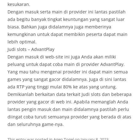
kesukaran.
Dengan masuk serta main di provider ini lantas pastilah
ada begitu banyak tingkat keuntungan yang sangat luar
biasa. Bahkan juga didalamnya juga memberinya
kemungkinan untuk dapat membikin peserta dapat main
lebih optimal.
Judi slots – AdvantPlay
Dengan masuk di web-site ini juga Anda akan miliki
peluang untuk dapat coba main di provider AdvantPlay.
Yang mau tahu mengenai provider ini dapat main semua
games yang sangat gacor didalamnya. Juga di sini lantas
ada RTP yang tinggi mulai 80% ke atas yang untung.
Demikianlah berkaitan data terkait Judi slots dan beberapa
provider yang gacor di web ini. Apabila memanglah Anda
lantas pengin masuk dan main didalamnya pastilah perlu
diingat coba turuti semuanya provider yang berada di atas
dan seluruhnya game-nya.
This entry was posted in
Agen Togel
on
January 8, 2023
.