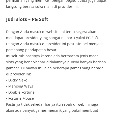
permainan yang memikat. Dengan begitu, Anda juga dapat
langsung berasa suka main di provider ini.
Judi slots – PG Soft
Dengan Anda masuk di website ini tentu segera akan
mendapat provider yang sangat menarik yakni PG Soft.
Dengan Anda masuk di provider ini pasti simpel menjadi
pemenang pendapatan besar.
Ini seluruh pastinya karena ada bermacam jenis model
slots yang benar-benar didalamnya punyai banyak barisan
gambar. Di bawah ini ialah beberapa games yang berada
di provider ini:
• Lucky Neko
• Mahjong Ways
• Double Fortune
• Fortune Mouse
Pastinya tidak sekedar hanya itu sebab di web ini juga
akan ada banyak games menarik yang bakal membuat