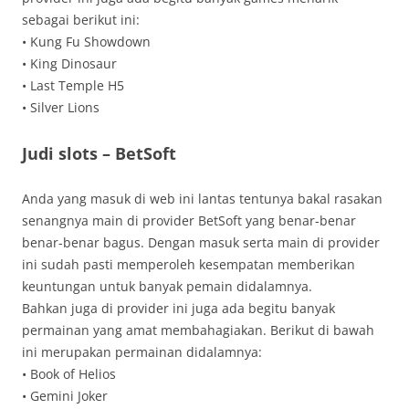
sebagai berikut ini:
• Kung Fu Showdown
• King Dinosaur
• Last Temple H5
• Silver Lions
Judi slots – BetSoft
Anda yang masuk di web ini lantas tentunya bakal rasakan
senangnya main di provider BetSoft yang benar-benar
benar-benar bagus. Dengan masuk serta main di provider
ini sudah pasti memperoleh kesempatan memberikan
keuntungan untuk banyak pemain didalamnya.
Bahkan juga di provider ini juga ada begitu banyak
permainan yang amat membahagiakan. Berikut di bawah
ini merupakan permainan didalamnya:
• Book of Helios
• Gemini Joker