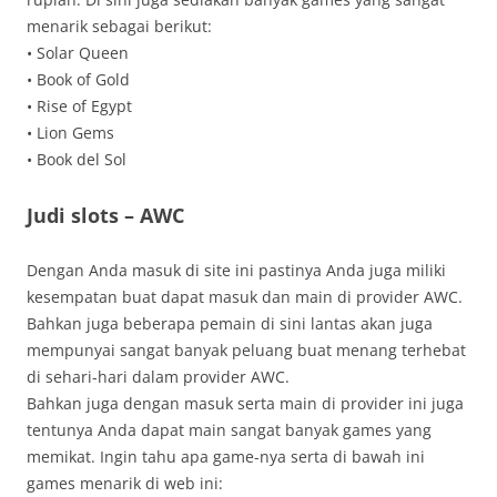
menarik sebagai berikut:
• Solar Queen
• Book of Gold
• Rise of Egypt
• Lion Gems
• Book del Sol
Judi slots – AWC
Dengan Anda masuk di site ini pastinya Anda juga miliki
kesempatan buat dapat masuk dan main di provider AWC.
Bahkan juga beberapa pemain di sini lantas akan juga
mempunyai sangat banyak peluang buat menang terhebat
di sehari-hari dalam provider AWC.
Bahkan juga dengan masuk serta main di provider ini juga
tentunya Anda dapat main sangat banyak games yang
memikat. Ingin tahu apa game-nya serta di bawah ini
games menarik di web ini: