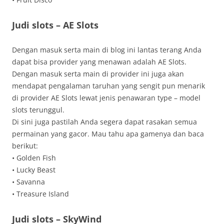
Judi slots – AE Slots
Dengan masuk serta main di blog ini lantas terang Anda
dapat bisa provider yang menawan adalah AE Slots.
Dengan masuk serta main di provider ini juga akan
mendapat pengalaman taruhan yang sengit pun menarik
di provider AE Slots lewat jenis penawaran type – model
slots terunggul.
Di sini juga pastilah Anda segera dapat rasakan semua
permainan yang gacor. Mau tahu apa gamenya dan baca
berikut:
• Golden Fish
• Lucky Beast
• Savanna
• Treasure Island
Judi slots – SkyWind