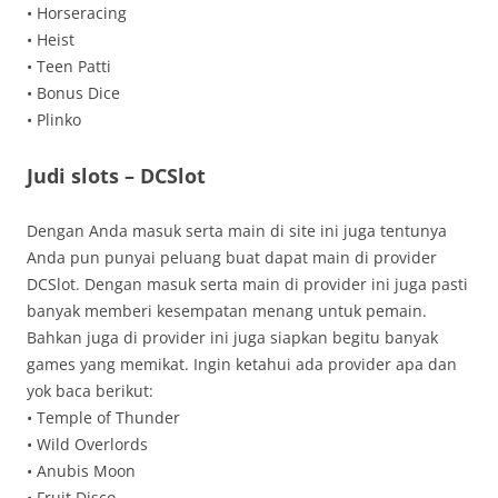
• Horseracing
• Heist
• Teen Patti
• Bonus Dice
• Plinko
Judi slots – DCSlot
Dengan Anda masuk serta main di site ini juga tentunya
Anda pun punyai peluang buat dapat main di provider
DCSlot. Dengan masuk serta main di provider ini juga pasti
banyak memberi kesempatan menang untuk pemain.
Bahkan juga di provider ini juga siapkan begitu banyak
games yang memikat. Ingin ketahui ada provider apa dan
yok baca berikut:
• Temple of Thunder
• Wild Overlords
• Anubis Moon
• Fruit Disco