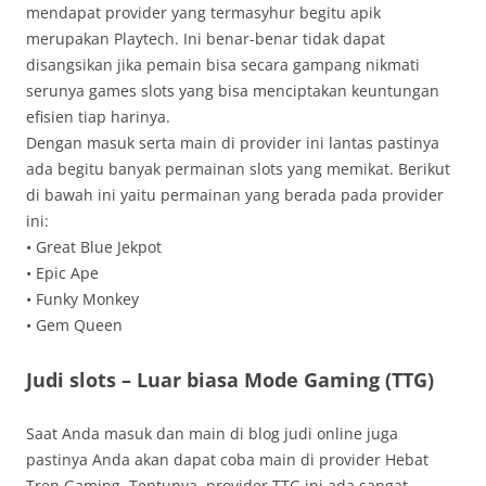
mendapat provider yang termasyhur begitu apik
merupakan Playtech. Ini benar-benar tidak dapat
disangsikan jika pemain bisa secara gampang nikmati
serunya games slots yang bisa menciptakan keuntungan
efisien tiap harinya.
Dengan masuk serta main di provider ini lantas pastinya
ada begitu banyak permainan slots yang memikat. Berikut
di bawah ini yaitu permainan yang berada pada provider
ini:
• Great Blue Jekpot
• Epic Ape
• Funky Monkey
• Gem Queen
Judi slots – Luar biasa Mode Gaming (TTG)
Saat Anda masuk dan main di blog judi online juga
pastinya Anda akan dapat coba main di provider Hebat
Tren Gaming. Tentunya, provider TTG ini ada sangat