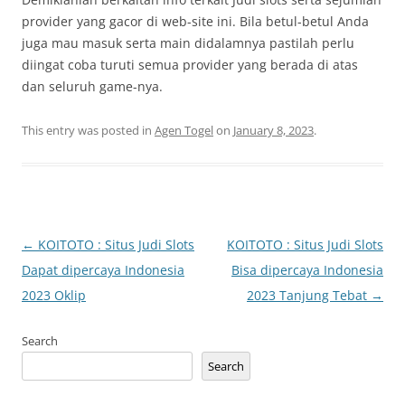
provider yang gacor di web-site ini. Bila betul-betul Anda
juga mau masuk serta main didalamnya pastilah perlu
diingat coba turuti semua provider yang berada di atas
dan seluruh game-nya.
This entry was posted in
Agen Togel
on
January 8, 2023
.
Post
←
KOITOTO : Situs Judi Slots
KOITOTO : Situs Judi Slots
navigation
Dapat dipercaya Indonesia
Bisa dipercaya Indonesia
2023 Oklip
2023 Tanjung Tebat
→
Search
Search