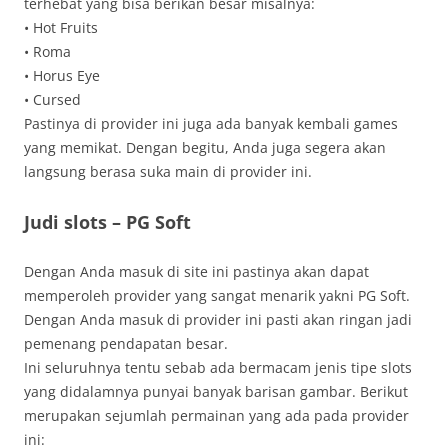
terhebat yang bisa berikan besar misalnya:
• Hot Fruits
• Roma
• Horus Eye
• Cursed
Pastinya di provider ini juga ada banyak kembali games
yang memikat. Dengan begitu, Anda juga segera akan
langsung berasa suka main di provider ini.
Judi slots – PG Soft
Dengan Anda masuk di site ini pastinya akan dapat
memperoleh provider yang sangat menarik yakni PG Soft.
Dengan Anda masuk di provider ini pasti akan ringan jadi
pemenang pendapatan besar.
Ini seluruhnya tentu sebab ada bermacam jenis tipe slots
yang didalamnya punyai banyak barisan gambar. Berikut
merupakan sejumlah permainan yang ada pada provider
ini: