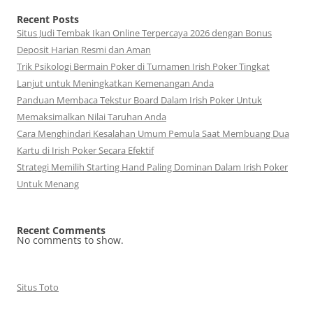
Recent Posts
Situs Judi Tembak Ikan Online Terpercaya 2026 dengan Bonus
Deposit Harian Resmi dan Aman
Trik Psikologi Bermain Poker di Turnamen Irish Poker Tingkat
Lanjut untuk Meningkatkan Kemenangan Anda
Panduan Membaca Tekstur Board Dalam Irish Poker Untuk
Memaksimalkan Nilai Taruhan Anda
Cara Menghindari Kesalahan Umum Pemula Saat Membuang Dua
Kartu di Irish Poker Secara Efektif
Strategi Memilih Starting Hand Paling Dominan Dalam Irish Poker
Untuk Menang
Recent Comments
No comments to show.
Situs Toto