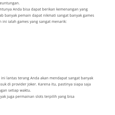
keuntungan.
entunya Anda bisa dapat berikan kemenangan yang
ebab banyak pemain dapat nikmati sangat banyak games
h ini ialah games yang sangat menarik:
ini lantas terang Anda akan mendapat sangat banyak
k di provider Joker. Karena itu, pastinya siapa saja
gan setiap waktu.
nyak juga permainan slots terpilih yang bisa