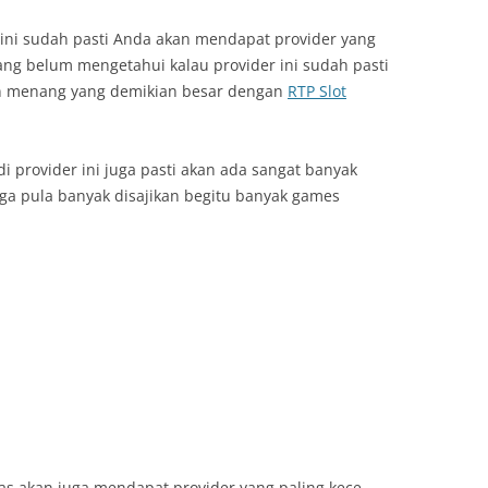
ini sudah pasti Anda akan mendapat provider yang
g belum mengetahui kalau provider ini sudah pasti
an menang yang demikian besar dengan
RTP Slot
 provider ini juga pasti akan ada sangat banyak
uga pula banyak disajikan begitu banyak games
tas akan juga mendapat provider yang paling kece