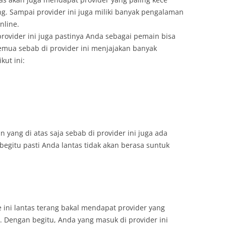
. Sampai provider ini juga miliki banyak pengalaman
nline.
ovider ini juga pastinya Anda sebagai pemain bisa
emua sebab di provider ini menjajakan banyak
ut ini:
yang di atas saja sebab di provider ini juga ada
egitu pasti Anda lantas tidak akan berasa suntuk
e ini lantas terang bakal mendapat provider yang
o. Dengan begitu, Anda yang masuk di provider ini