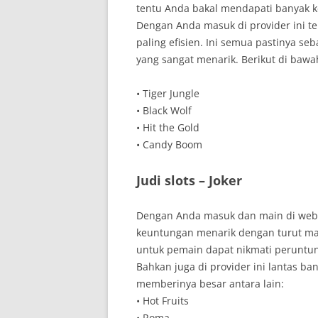
tentu Anda bakal mendapati banyak 
Dengan Anda masuk di provider ini t
paling efisien. Ini semua pastinya s
yang sangat menarik. Berikut di bawa
• Tiger Jungle
• Black Wolf
• Hit the Gold
• Candy Boom
Judi slots – Joker
Dengan Anda masuk dan main di web 
keuntungan menarik dengan turut masu
untuk pemain dapat nikmati peruntun
Bahkan juga di provider ini lantas ba
memberinya besar antara lain:
• Hot Fruits
• Roma