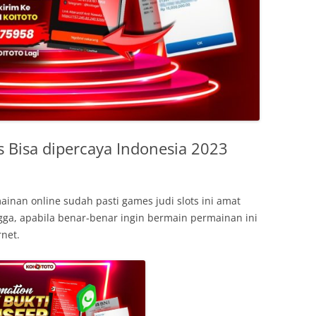
ts Bisa dipercaya Indonesia 2023
inan online sudah pasti games judi slots ini amat
gga, apabila benar-benar ingin bermain permainan ini
rnet.