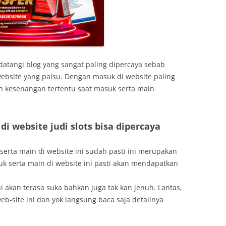
datangi blog yang sangat paling dipercaya sebab
website yang palsu. Dengan masuk di website paling
an kesenangan tertentu saat masuk serta main
i website judi slots bisa dipercaya
erta main di website ini sudah pasti ini merupakan
 serta main di website ini pasti akan mendapatkan
i akan terasa suka bahkan juga tak kan jenuh. Lantas,
b-site ini dan yok langsung baca saja detailnya