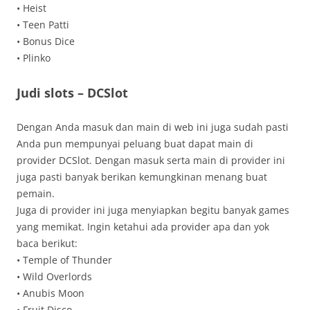
• Heist
• Teen Patti
• Bonus Dice
• Plinko
Judi slots – DCSlot
Dengan Anda masuk dan main di web ini juga sudah pasti
Anda pun mempunyai peluang buat dapat main di
provider DCSlot. Dengan masuk serta main di provider ini
juga pasti banyak berikan kemungkinan menang buat
pemain.
Juga di provider ini juga menyiapkan begitu banyak games
yang memikat. Ingin ketahui ada provider apa dan yok
baca berikut:
• Temple of Thunder
• Wild Overlords
• Anubis Moon
• Fruit Disco