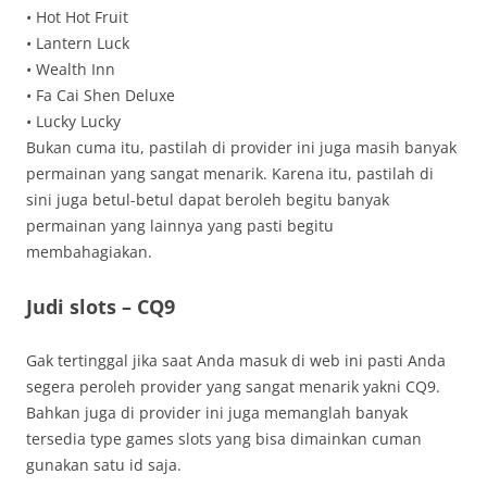
• Hot Hot Fruit
• Lantern Luck
• Wealth Inn
• Fa Cai Shen Deluxe
• Lucky Lucky
Bukan cuma itu, pastilah di provider ini juga masih banyak
permainan yang sangat menarik. Karena itu, pastilah di
sini juga betul-betul dapat beroleh begitu banyak
permainan yang lainnya yang pasti begitu
membahagiakan.
Judi slots – CQ9
Gak tertinggal jika saat Anda masuk di web ini pasti Anda
segera peroleh provider yang sangat menarik yakni CQ9.
Bahkan juga di provider ini juga memanglah banyak
tersedia type games slots yang bisa dimainkan cuman
gunakan satu id saja.