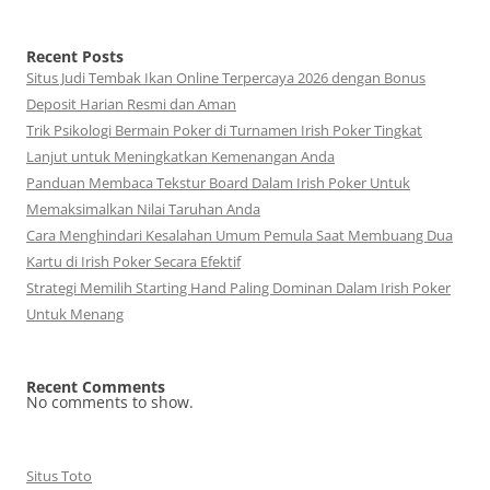
Recent Posts
Situs Judi Tembak Ikan Online Terpercaya 2026 dengan Bonus
Deposit Harian Resmi dan Aman
Trik Psikologi Bermain Poker di Turnamen Irish Poker Tingkat
Lanjut untuk Meningkatkan Kemenangan Anda
Panduan Membaca Tekstur Board Dalam Irish Poker Untuk
Memaksimalkan Nilai Taruhan Anda
Cara Menghindari Kesalahan Umum Pemula Saat Membuang Dua
Kartu di Irish Poker Secara Efektif
Strategi Memilih Starting Hand Paling Dominan Dalam Irish Poker
Untuk Menang
Recent Comments
No comments to show.
Situs Toto