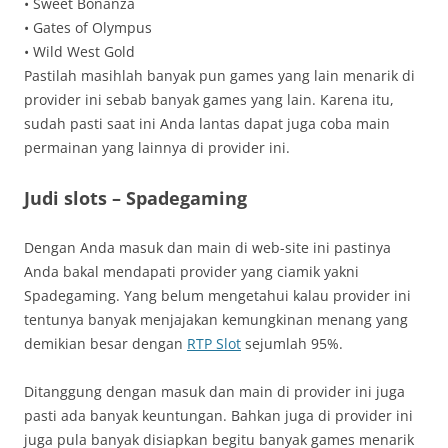
• Sweet Bonanza
• Gates of Olympus
• Wild West Gold
Pastilah masihlah banyak pun games yang lain menarik di
provider ini sebab banyak games yang lain. Karena itu,
sudah pasti saat ini Anda lantas dapat juga coba main
permainan yang lainnya di provider ini.
Judi slots – Spadegaming
Dengan Anda masuk dan main di web-site ini pastinya
Anda bakal mendapati provider yang ciamik yakni
Spadegaming. Yang belum mengetahui kalau provider ini
tentunya banyak menjajakan kemungkinan menang yang
demikian besar dengan
RTP Slot
sejumlah 95%.
Ditanggung dengan masuk dan main di provider ini juga
pasti ada banyak keuntungan. Bahkan juga di provider ini
juga pula banyak disiapkan begitu banyak games menarik