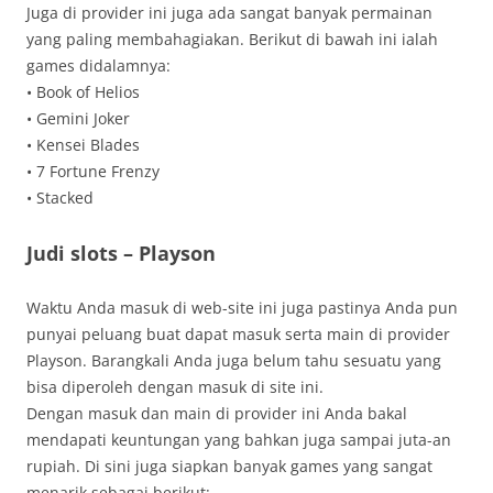
Juga di provider ini juga ada sangat banyak permainan
yang paling membahagiakan. Berikut di bawah ini ialah
games didalamnya:
• Book of Helios
• Gemini Joker
• Kensei Blades
• 7 Fortune Frenzy
• Stacked
Judi slots – Playson
Waktu Anda masuk di web-site ini juga pastinya Anda pun
punyai peluang buat dapat masuk serta main di provider
Playson. Barangkali Anda juga belum tahu sesuatu yang
bisa diperoleh dengan masuk di site ini.
Dengan masuk dan main di provider ini Anda bakal
mendapati keuntungan yang bahkan juga sampai juta-an
rupiah. Di sini juga siapkan banyak games yang sangat
menarik sebagai berikut: