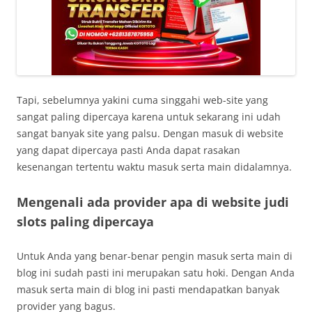
Tapi, sebelumnya yakini cuma singgahi web-site yang
sangat paling dipercaya karena untuk sekarang ini udah
sangat banyak site yang palsu. Dengan masuk di website
yang dapat dipercaya pasti Anda dapat rasakan
kesenangan tertentu waktu masuk serta main didalamnya.
Mengenali ada provider apa di website judi
slots paling dipercaya
Untuk Anda yang benar-benar pengin masuk serta main di
blog ini sudah pasti ini merupakan satu hoki. Dengan Anda
masuk serta main di blog ini pasti mendapatkan banyak
provider yang bagus.