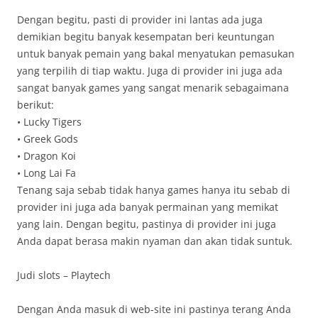
Dengan begitu, pasti di provider ini lantas ada juga
demikian begitu banyak kesempatan beri keuntungan
untuk banyak pemain yang bakal menyatukan pemasukan
yang terpilih di tiap waktu. Juga di provider ini juga ada
sangat banyak games yang sangat menarik sebagaimana
berikut:
• Lucky Tigers
• Greek Gods
• Dragon Koi
• Long Lai Fa
Tenang saja sebab tidak hanya games hanya itu sebab di
provider ini juga ada banyak permainan yang memikat
yang lain. Dengan begitu, pastinya di provider ini juga
Anda dapat berasa makin nyaman dan akan tidak suntuk.
Judi slots – Playtech
Dengan Anda masuk di web-site ini pastinya terang Anda