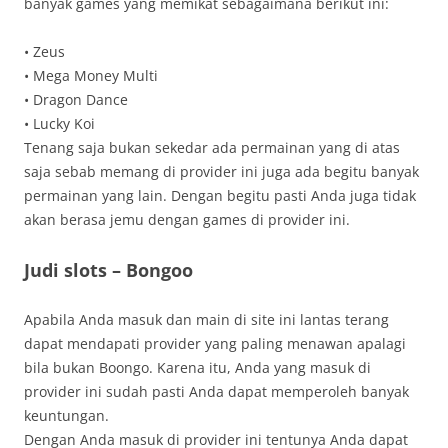
banyak games yang memikat sebagaimana berikut ini:
• Zeus
• Mega Money Multi
• Dragon Dance
• Lucky Koi
Tenang saja bukan sekedar ada permainan yang di atas
saja sebab memang di provider ini juga ada begitu banyak
permainan yang lain. Dengan begitu pasti Anda juga tidak
akan berasa jemu dengan games di provider ini.
Judi slots – Bongoo
Apabila Anda masuk dan main di site ini lantas terang
dapat mendapati provider yang paling menawan apalagi
bila bukan Boongo. Karena itu, Anda yang masuk di
provider ini sudah pasti Anda dapat memperoleh banyak
keuntungan.
Dengan Anda masuk di provider ini tentunya Anda dapat