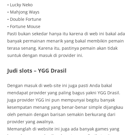
• Lucky Neko
• Mahjong Ways
• Double Fortune
• Fortune Mouse
Pasti bukan sekedar hanya itu karena di web ini bakal ada
banyak permainan menarik yang bakal membikin pemain
terasa senang. Karena itu, pastinya pemain akan tidak
suntuk dengan masuk di provider ini.
Judi slots – YGG Drasil
Dengan masuk di web-site ini juga pasti Anda bakal
mendapat provider yang paling bagus yakni YGG Drasil.
Juga provider YGG ini pun mempunyai begitu banyak
kesempatan menang yang benar-benar simple dijangkau
oleh pemain dengan barisan semakin berkurang dari
provider yang awalnya.
Memanglah di website ini juga ada banyak games yang