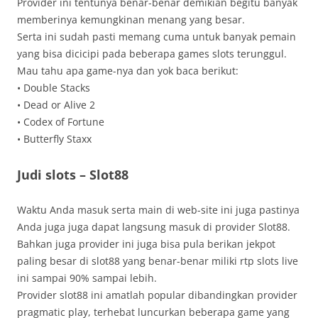
Provider ini tentunya benar-benar demikian begitu banyak
memberinya kemungkinan menang yang besar.
Serta ini sudah pasti memang cuma untuk banyak pemain
yang bisa dicicipi pada beberapa games slots terunggul.
Mau tahu apa game-nya dan yok baca berikut:
• Double Stacks
• Dead or Alive 2
• Codex of Fortune
• Butterfly Staxx
Judi slots – Slot88
Waktu Anda masuk serta main di web-site ini juga pastinya
Anda juga juga dapat langsung masuk di provider Slot88.
Bahkan juga provider ini juga bisa pula berikan jekpot
paling besar di slot88 yang benar-benar miliki rtp slots live
ini sampai 90% sampai lebih.
Provider slot88 ini amatlah popular dibandingkan provider
pragmatic play, terhebat luncurkan beberapa game yang