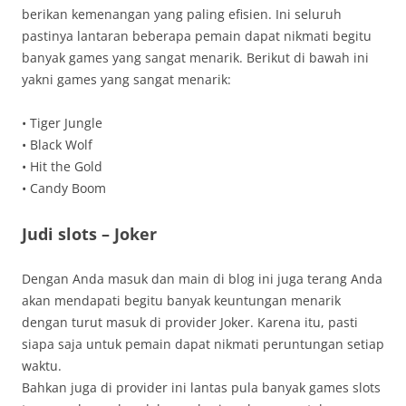
berikan kemenangan yang paling efisien. Ini seluruh
pastinya lantaran beberapa pemain dapat nikmati begitu
banyak games yang sangat menarik. Berikut di bawah ini
yakni games yang sangat menarik:
• Tiger Jungle
• Black Wolf
• Hit the Gold
• Candy Boom
Judi slots – Joker
Dengan Anda masuk dan main di blog ini juga terang Anda
akan mendapati begitu banyak keuntungan menarik
dengan turut masuk di provider Joker. Karena itu, pasti
siapa saja untuk pemain dapat nikmati peruntungan setiap
waktu.
Bahkan juga di provider ini lantas pula banyak games slots