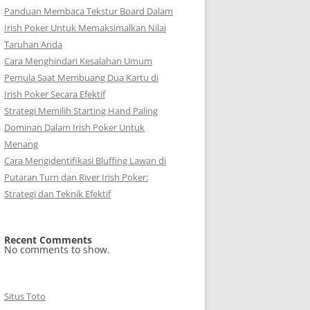
Panduan Membaca Tekstur Board Dalam
Irish Poker Untuk Memaksimalkan Nilai
Taruhan Anda
Cara Menghindari Kesalahan Umum
Pemula Saat Membuang Dua Kartu di
Irish Poker Secara Efektif
Strategi Memilih Starting Hand Paling
Dominan Dalam Irish Poker Untuk
Menang
Cara Mengidentifikasi Bluffing Lawan di
Putaran Turn dan River Irish Poker:
Strategi dan Teknik Efektif
Recent Comments
No comments to show.
Situs Toto