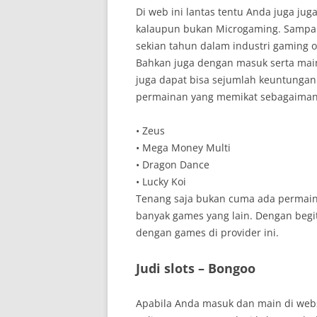
Di web ini lantas tentu Anda juga ju
kalaupun bukan Microgaming. Sampai 
sekian tahun dalam industri gaming o
Bahkan juga dengan masuk serta main 
juga dapat bisa sejumlah keuntungan.
permainan yang memikat sebagaimana 
• Zeus
• Mega Money Multi
• Dragon Dance
• Lucky Koi
Tenang saja bukan cuma ada permainan
banyak games yang lain. Dengan begit
dengan games di provider ini.
Judi slots – Bongoo
Apabila Anda masuk dan main di webs