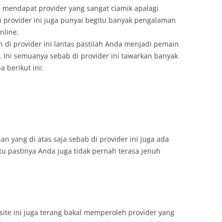
ga mendapat provider yang sangat ciamik apalagi
provider ini juga punyai begitu banyak pengalaman
nline.
di provider ini lantas pastilah Anda menjadi pemain
 Ini semuanya sebab di provider ini tawarkan banyak
berikut ini:
 yang di atas saja sebab di provider ini juga ada
u pastinya Anda juga tidak pernah terasa jenuh
ite ini juga terang bakal memperoleh provider yang