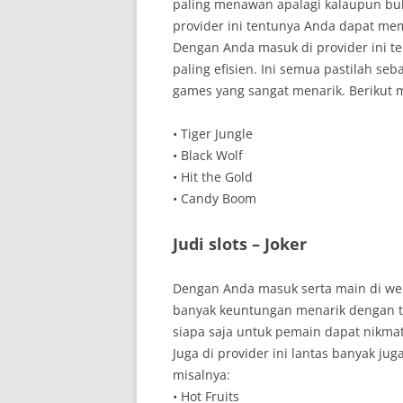
paling menawan apalagi kalaupun bu
provider ini tentunya Anda dapat m
Dengan Anda masuk di provider ini 
paling efisien. Ini semua pastilah s
games yang sangat menarik. Berikut
• Tiger Jungle
• Black Wolf
• Hit the Gold
• Candy Boom
Judi slots – Joker
Dengan Anda masuk serta main di web
banyak keuntungan menarik dengan tur
siapa saja untuk pemain dapat nikmat
Juga di provider ini lantas banyak ju
misalnya:
• Hot Fruits