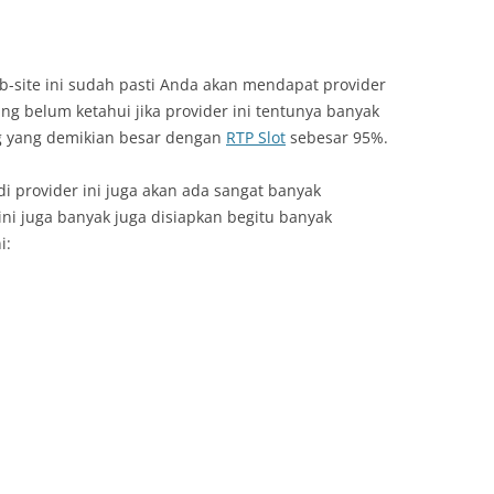
-site ini sudah pasti Anda akan mendapat provider
ng belum ketahui jika provider ini tentunya banyak
g yang demikian besar dengan
RTP Slot
sebesar 95%.
 provider ini juga akan ada sangat banyak
ini juga banyak juga disiapkan begitu banyak
i: