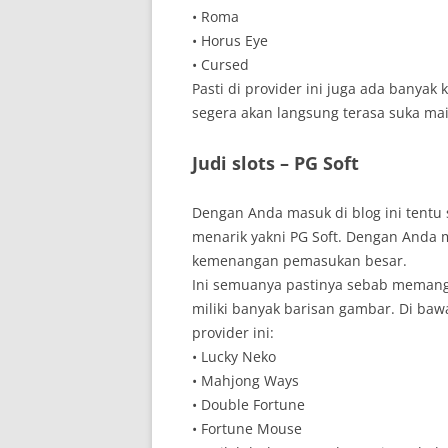
• Roma
• Horus Eye
• Cursed
Pasti di provider ini juga ada banya
segera akan langsung terasa suka main
Judi slots – PG Soft
Dengan Anda masuk di blog ini tentu
menarik yakni PG Soft. Dengan Anda m
kemenangan pemasukan besar.
Ini semuanya pastinya sebab memang
miliki banyak barisan gambar. Di ba
provider ini:
• Lucky Neko
• Mahjong Ways
• Double Fortune
• Fortune Mouse