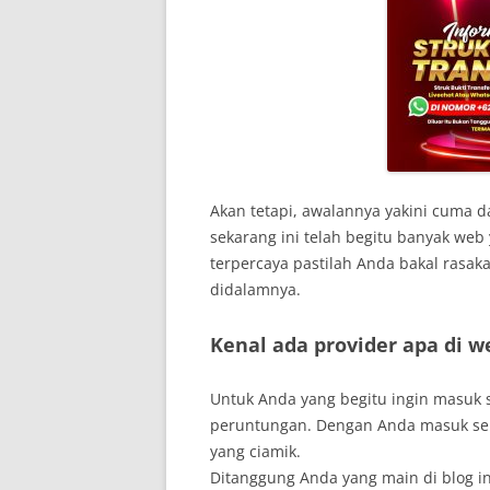
Akan tetapi, awalannya yakini cuma d
sekarang ini telah begitu banyak web
terpercaya pastilah Anda bakal rasa
didalamnya.
Kenal ada provider apa di we
Untuk Anda yang begitu ingin masuk ser
peruntungan. Dengan Anda masuk ser
yang ciamik.
Ditanggung Anda yang main di blog in