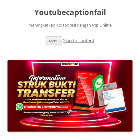
Youtubecaptionfail
Meningkatkan Kolaborasi dengan Rtp Online
Skip to content
Menu