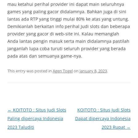
mau ketahui perihal provider ini dapat main seluruhnya
games yang paling gacor didalamnya. Bahkan juga di sini
lantas ada RTP yang tinggi mulai 80% ke atas yang untung.
Demikianlah berkaitan info perihal Judi slots dan beberapa
provider yang gacor di web-site ini. Kalau memanglah
Anda lantas pengin masuk serta main didalamnya pastilah
janganlah lupa coba turuti seluruh provider yang berada
pada atas dan semuanya game-nya.
This entry was posted in
Agen Togel
on
January 8, 2023
.
Post
←
KOITOTO : Situs Judi Slots
KOITOTO : Situs Judi Slots
navigation
Paling dipercaya Indonesia
Dapat dipercaya Indonesia
2023 Taluditi
2023 Rupat
→