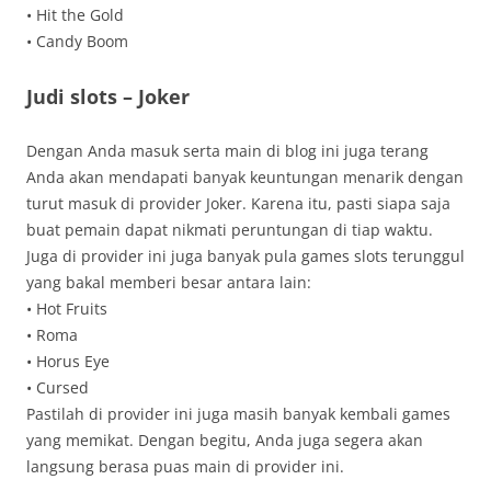
• Hit the Gold
• Candy Boom
Judi slots – Joker
Dengan Anda masuk serta main di blog ini juga terang
Anda akan mendapati banyak keuntungan menarik dengan
turut masuk di provider Joker. Karena itu, pasti siapa saja
buat pemain dapat nikmati peruntungan di tiap waktu.
Juga di provider ini juga banyak pula games slots terunggul
yang bakal memberi besar antara lain:
• Hot Fruits
• Roma
• Horus Eye
• Cursed
Pastilah di provider ini juga masih banyak kembali games
yang memikat. Dengan begitu, Anda juga segera akan
langsung berasa puas main di provider ini.