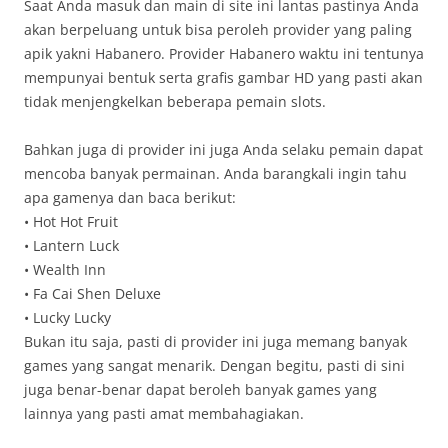
Saat Anda masuk dan main di site ini lantas pastinya Anda
akan berpeluang untuk bisa peroleh provider yang paling
apik yakni Habanero. Provider Habanero waktu ini tentunya
mempunyai bentuk serta grafis gambar HD yang pasti akan
tidak menjengkelkan beberapa pemain slots.
Bahkan juga di provider ini juga Anda selaku pemain dapat
mencoba banyak permainan. Anda barangkali ingin tahu
apa gamenya dan baca berikut:
• Hot Hot Fruit
• Lantern Luck
• Wealth Inn
• Fa Cai Shen Deluxe
• Lucky Lucky
Bukan itu saja, pasti di provider ini juga memang banyak
games yang sangat menarik. Dengan begitu, pasti di sini
juga benar-benar dapat beroleh banyak games yang
lainnya yang pasti amat membahagiakan.