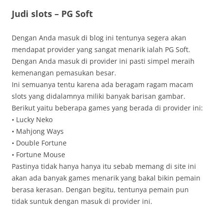
Judi slots – PG Soft
Dengan Anda masuk di blog ini tentunya segera akan
mendapat provider yang sangat menarik ialah PG Soft.
Dengan Anda masuk di provider ini pasti simpel meraih
kemenangan pemasukan besar.
Ini semuanya tentu karena ada beragam ragam macam
slots yang didalamnya miliki banyak barisan gambar.
Berikut yaitu beberapa games yang berada di provider ini:
• Lucky Neko
• Mahjong Ways
• Double Fortune
• Fortune Mouse
Pastinya tidak hanya hanya itu sebab memang di site ini
akan ada banyak games menarik yang bakal bikin pemain
berasa kerasan. Dengan begitu, tentunya pemain pun
tidak suntuk dengan masuk di provider ini.