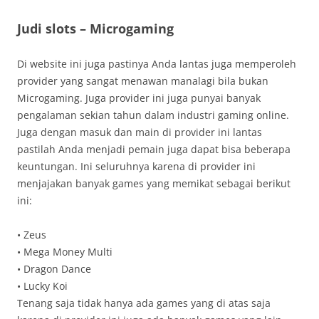
Judi slots – Microgaming
Di website ini juga pastinya Anda lantas juga memperoleh
provider yang sangat menawan manalagi bila bukan
Microgaming. Juga provider ini juga punyai banyak
pengalaman sekian tahun dalam industri gaming online.
Juga dengan masuk dan main di provider ini lantas
pastilah Anda menjadi pemain juga dapat bisa beberapa
keuntungan. Ini seluruhnya karena di provider ini
menjajakan banyak games yang memikat sebagai berikut
ini:
• Zeus
• Mega Money Multi
• Dragon Dance
• Lucky Koi
Tenang saja tidak hanya ada games yang di atas saja