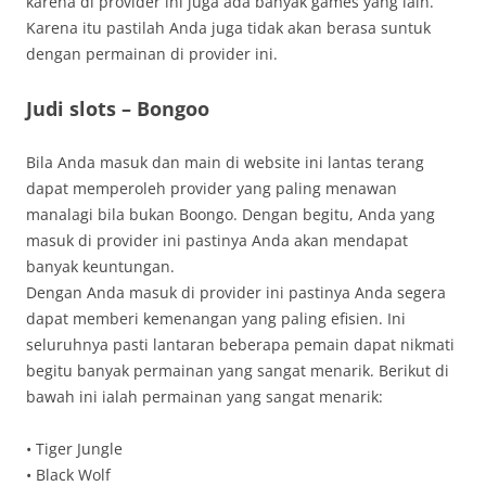
karena di provider ini juga ada banyak games yang lain.
Karena itu pastilah Anda juga tidak akan berasa suntuk
dengan permainan di provider ini.
Judi slots – Bongoo
Bila Anda masuk dan main di website ini lantas terang
dapat memperoleh provider yang paling menawan
manalagi bila bukan Boongo. Dengan begitu, Anda yang
masuk di provider ini pastinya Anda akan mendapat
banyak keuntungan.
Dengan Anda masuk di provider ini pastinya Anda segera
dapat memberi kemenangan yang paling efisien. Ini
seluruhnya pasti lantaran beberapa pemain dapat nikmati
begitu banyak permainan yang sangat menarik. Berikut di
bawah ini ialah permainan yang sangat menarik:
• Tiger Jungle
• Black Wolf