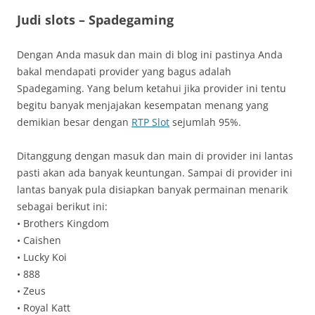
Judi slots – Spadegaming
Dengan Anda masuk dan main di blog ini pastinya Anda
bakal mendapati provider yang bagus adalah
Spadegaming. Yang belum ketahui jika provider ini tentu
begitu banyak menjajakan kesempatan menang yang
demikian besar dengan
RTP Slot
sejumlah 95%.
Ditanggung dengan masuk dan main di provider ini lantas
pasti akan ada banyak keuntungan. Sampai di provider ini
lantas banyak pula disiapkan banyak permainan menarik
sebagai berikut ini:
• Brothers Kingdom
• Caishen
• Lucky Koi
• 888
• Zeus
• Royal Katt