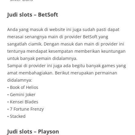
Judi slots – BetSoft
Anda yang masuk di website ini juga sudah pasti dapat
merasai senangnya main di provider BetSoft yang
sangatlah ciamik. Dengan masuk dan main di provider ini
tentunya mendapat kesempatan memberikan keuntungan
untuk banyak pemain didalamnya.
Sampai di provider ini juga ada begitu banyak games yang
amat membahagiakan. Berikut merupakan permainan
didalamnya:
• Book of Helios
• Gemini Joker
• Kensei Blades
• 7 Fortune Frenzy
• Stacked
Judi slots – Playson