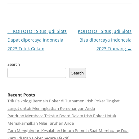
Post
←
KOITOTO : Situs Judi Slots
KOITOTO : Situs Judi Slots
navigation
Dapat dipercaya Indonesia
Bisa dipercaya Indonesia
2023 Teluk Gelam
2023 Tiumang
→
Search
Search
Recent Posts
Trik Psikologi Bermain Poker di Turnamen Irish Poker Tingkat
Lanjut untuk Meningkatkan Kemenangan Anda
Panduan Membaca Tekstur Board Dalam Irish Poker Untuk
Memaksimalkan Nilai Taruhan Anda
Cara Menghindari Kesalahan Umum Pemula Saat Membuang Dua
Kartu di Irish Poker Secara Efektif