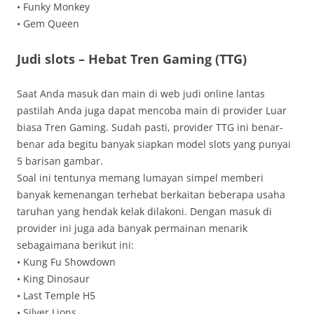
• Funky Monkey
• Gem Queen
Judi slots – Hebat Tren Gaming (TTG)
Saat Anda masuk dan main di web judi online lantas
pastilah Anda juga dapat mencoba main di provider Luar
biasa Tren Gaming. Sudah pasti, provider TTG ini benar-
benar ada begitu banyak siapkan model slots yang punyai
5 barisan gambar.
Soal ini tentunya memang lumayan simpel memberi
banyak kemenangan terhebat berkaitan beberapa usaha
taruhan yang hendak kelak dilakoni. Dengan masuk di
provider ini juga ada banyak permainan menarik
sebagaimana berikut ini:
• Kung Fu Showdown
• King Dinosaur
• Last Temple H5
• Silver Lions