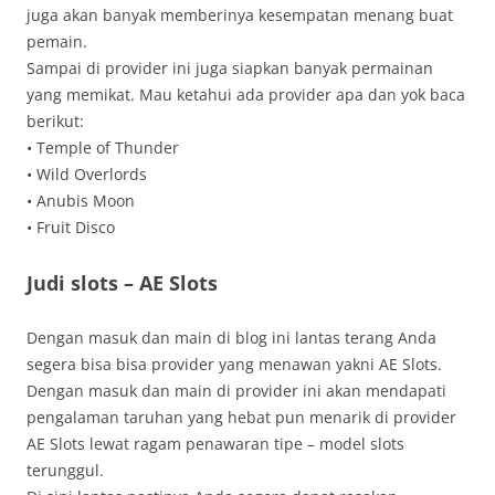
juga akan banyak memberinya kesempatan menang buat
pemain.
Sampai di provider ini juga siapkan banyak permainan
yang memikat. Mau ketahui ada provider apa dan yok baca
berikut:
• Temple of Thunder
• Wild Overlords
• Anubis Moon
• Fruit Disco
Judi slots – AE Slots
Dengan masuk dan main di blog ini lantas terang Anda
segera bisa bisa provider yang menawan yakni AE Slots.
Dengan masuk dan main di provider ini akan mendapati
pengalaman taruhan yang hebat pun menarik di provider
AE Slots lewat ragam penawaran tipe – model slots
terunggul.