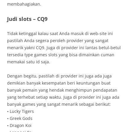
membahagiakan.
Judi slots – CQ9
Tidak ketinggal kalau saat Anda masuk di web-site ini
pastilah Anda segera peroleh provider yang sangat
menarik yakni CQ9. Juga di provider ini lantas betul-betul
tersedia type games slots yang bisa dimainkan cuman
memakai satu id saja.
Dengan begitu, pastilah di provider ini juga ada juga
demikian banyak kesempatan beri keuntungan buat
banyak pemain yang hendak menghimpun pendapatan
yang terhebat setiap waktu. Juga di provider ini juga ada
banyak games yang sangat menarik sebagai berikut:
• Lucky Tigers
• Greek Gods
• Dragon Koi