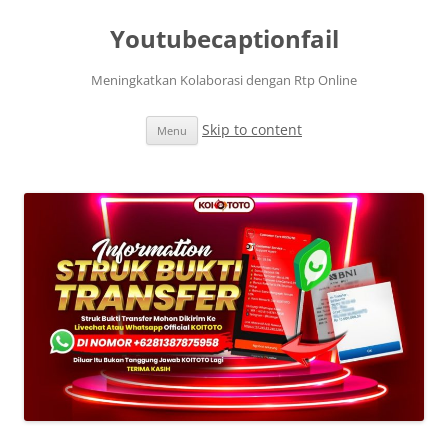
Youtubecaptionfail
Meningkatkan Kolaborasi dengan Rtp Online
Skip to content
Menu