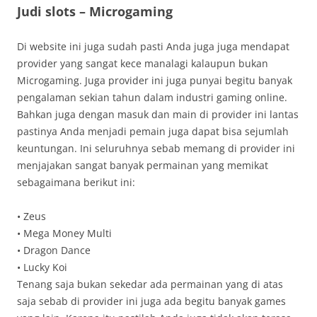
Judi slots – Microgaming
Di website ini juga sudah pasti Anda juga juga mendapat
provider yang sangat kece manalagi kalaupun bukan
Microgaming. Juga provider ini juga punyai begitu banyak
pengalaman sekian tahun dalam industri gaming online.
Bahkan juga dengan masuk dan main di provider ini lantas
pastinya Anda menjadi pemain juga dapat bisa sejumlah
keuntungan. Ini seluruhnya sebab memang di provider ini
menjajakan sangat banyak permainan yang memikat
sebagaimana berikut ini:
• Zeus
• Mega Money Multi
• Dragon Dance
• Lucky Koi
Tenang saja bukan sekedar ada permainan yang di atas
saja sebab di provider ini juga ada begitu banyak games