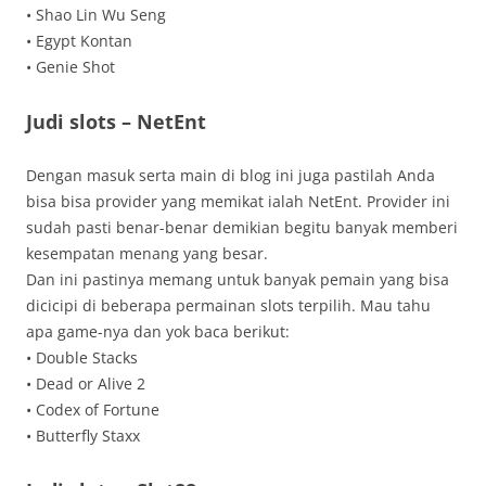
• Shao Lin Wu Seng
• Egypt Kontan
• Genie Shot
Judi slots – NetEnt
Dengan masuk serta main di blog ini juga pastilah Anda
bisa bisa provider yang memikat ialah NetEnt. Provider ini
sudah pasti benar-benar demikian begitu banyak memberi
kesempatan menang yang besar.
Dan ini pastinya memang untuk banyak pemain yang bisa
dicicipi di beberapa permainan slots terpilih. Mau tahu
apa game-nya dan yok baca berikut:
• Double Stacks
• Dead or Alive 2
• Codex of Fortune
• Butterfly Staxx