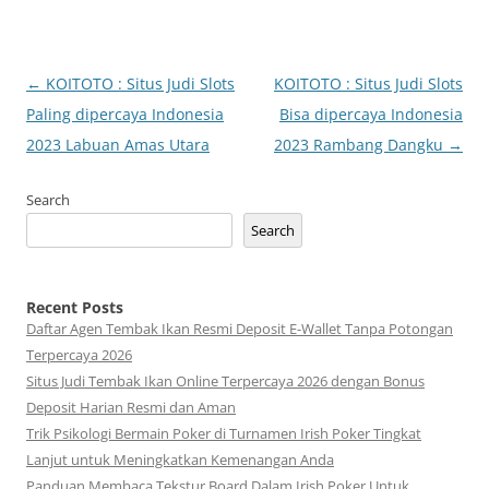
Post
←
KOITOTO : Situs Judi Slots
KOITOTO : Situs Judi Slots
navigation
Paling dipercaya Indonesia
Bisa dipercaya Indonesia
2023 Labuan Amas Utara
2023 Rambang Dangku
→
Search
Search
Recent Posts
Daftar Agen Tembak Ikan Resmi Deposit E-Wallet Tanpa Potongan
Terpercaya 2026
Situs Judi Tembak Ikan Online Terpercaya 2026 dengan Bonus
Deposit Harian Resmi dan Aman
Trik Psikologi Bermain Poker di Turnamen Irish Poker Tingkat
Lanjut untuk Meningkatkan Kemenangan Anda
Panduan Membaca Tekstur Board Dalam Irish Poker Untuk