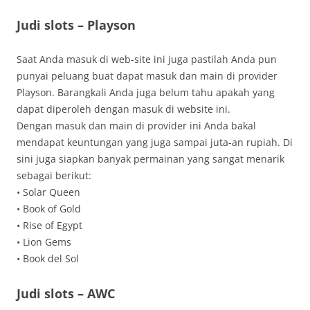
Judi slots – Playson
Saat Anda masuk di web-site ini juga pastilah Anda pun
punyai peluang buat dapat masuk dan main di provider
Playson. Barangkali Anda juga belum tahu apakah yang
dapat diperoleh dengan masuk di website ini.
Dengan masuk dan main di provider ini Anda bakal
mendapat keuntungan yang juga sampai juta-an rupiah. Di
sini juga siapkan banyak permainan yang sangat menarik
sebagai berikut:
• Solar Queen
• Book of Gold
• Rise of Egypt
• Lion Gems
• Book del Sol
Judi slots – AWC