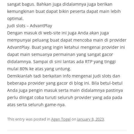
sangat bagus. Bahkan juga didalamnya juga berikan
kemungkinan buat dapat bikin peserta dapat main lebih
optimal.
Judi slots – AdvantPlay
Dengan masuk di web-site ini juga Anda akan juga
mempunyai peluang buat dapat mencoba main di provider
AdvantPlay. Buat yang ingin ketahui mengenai provider ini
dapat main semuanya permainan yang sangat gacor
didalamnya. Sampai di sini lantas ada RTP yang tinggi
mulai 80% ke atas yang untung.
Demikianlah tadi berkaitan info mengenai Judi slots dan
beberapa provider yang gacor di blog ini. Bila betul-betul
Anda juga pengin masuk serta main didalamnya pastinya
perlu diingat coba turuti seluruh provider yang ada pada
atas serta seluruh game-nya.
This entry was posted in
Agen Togel
on
January 8, 2023
.