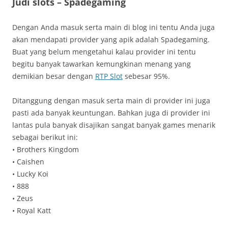
Judi slots – Spadegaming
Dengan Anda masuk serta main di blog ini tentu Anda juga
akan mendapati provider yang apik adalah Spadegaming.
Buat yang belum mengetahui kalau provider ini tentu
begitu banyak tawarkan kemungkinan menang yang
demikian besar dengan
RTP Slot
sebesar 95%.
Ditanggung dengan masuk serta main di provider ini juga
pasti ada banyak keuntungan. Bahkan juga di provider ini
lantas pula banyak disajikan sangat banyak games menarik
sebagai berikut ini:
• Brothers Kingdom
• Caishen
• Lucky Koi
• 888
• Zeus
• Royal Katt