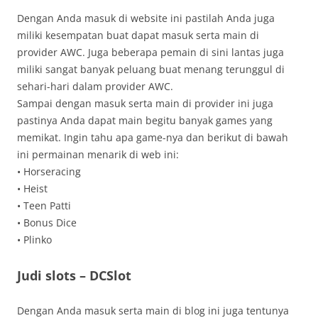
Dengan Anda masuk di website ini pastilah Anda juga
miliki kesempatan buat dapat masuk serta main di
provider AWC. Juga beberapa pemain di sini lantas juga
miliki sangat banyak peluang buat menang terunggul di
sehari-hari dalam provider AWC.
Sampai dengan masuk serta main di provider ini juga
pastinya Anda dapat main begitu banyak games yang
memikat. Ingin tahu apa game-nya dan berikut di bawah
ini permainan menarik di web ini:
• Horseracing
• Heist
• Teen Patti
• Bonus Dice
• Plinko
Judi slots – DCSlot
Dengan Anda masuk serta main di blog ini juga tentunya