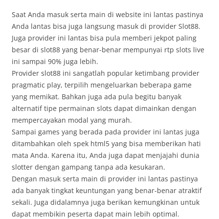
Saat Anda masuk serta main di website ini lantas pastinya
Anda lantas bisa juga langsung masuk di provider Slot88.
Juga provider ini lantas bisa pula memberi jekpot paling
besar di slot88 yang benar-benar mempunyai rtp slots live
ini sampai 90% juga lebih.
Provider slot88 ini sangatlah popular ketimbang provider
pragmatic play, terpilih mengeluarkan beberapa game
yang memikat. Bahkan juga ada pula begitu banyak
alternatif tipe permainan slots dapat dimainkan dengan
mempercayakan modal yang murah.
Sampai games yang berada pada provider ini lantas juga
ditambahkan oleh spek html5 yang bisa memberikan hati
mata Anda. Karena itu, Anda juga dapat menjajahi dunia
slotter dengan gampang tanpa ada kesukaran.
Dengan masuk serta main di provider ini lantas pastinya
ada banyak tingkat keuntungan yang benar-benar atraktif
sekali. Juga didalamnya juga berikan kemungkinan untuk
dapat membikin peserta dapat main lebih optimal.