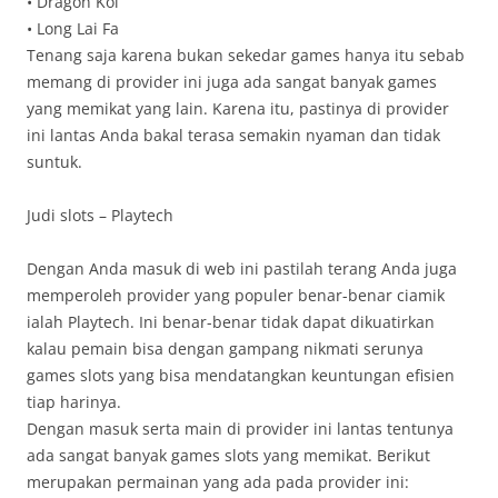
• Dragon Koi
• Long Lai Fa
Tenang saja karena bukan sekedar games hanya itu sebab
memang di provider ini juga ada sangat banyak games
yang memikat yang lain. Karena itu, pastinya di provider
ini lantas Anda bakal terasa semakin nyaman dan tidak
suntuk.
Judi slots – Playtech
Dengan Anda masuk di web ini pastilah terang Anda juga
memperoleh provider yang populer benar-benar ciamik
ialah Playtech. Ini benar-benar tidak dapat dikuatirkan
kalau pemain bisa dengan gampang nikmati serunya
games slots yang bisa mendatangkan keuntungan efisien
tiap harinya.
Dengan masuk serta main di provider ini lantas tentunya
ada sangat banyak games slots yang memikat. Berikut
merupakan permainan yang ada pada provider ini: