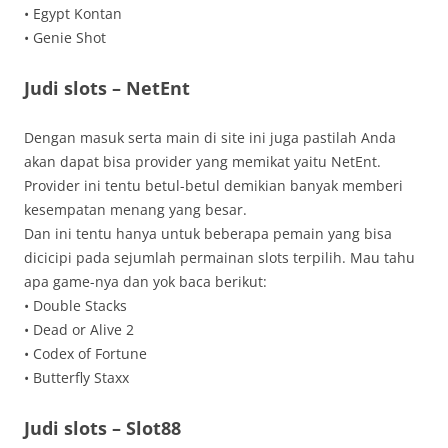
• Egypt Kontan
• Genie Shot
Judi slots – NetEnt
Dengan masuk serta main di site ini juga pastilah Anda
akan dapat bisa provider yang memikat yaitu NetEnt.
Provider ini tentu betul-betul demikian banyak memberi
kesempatan menang yang besar.
Dan ini tentu hanya untuk beberapa pemain yang bisa
dicicipi pada sejumlah permainan slots terpilih. Mau tahu
apa game-nya dan yok baca berikut:
• Double Stacks
• Dead or Alive 2
• Codex of Fortune
• Butterfly Staxx
Judi slots – Slot88