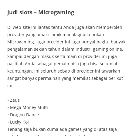
Judi slots – Microgaming
Di web-site ini lantas tentu Anda juga akan memperoleh
provider yang amat ciamik manalagi bila bukan
Microgaming. Juga provider ini juga punyai begitu banyak
pengalaman sekian tahun dalam industri gaming online.
Sampai dengan masuk serta main di provider ini juga
pastilah Anda sebagai pemain bisa juga bisa sejumlah
keuntungan. Ini seluruh sebab di provider ini tawarkan
sangat banyak permainan yang memikat sebagai berikut
ini:
• Zeus
• Mega Money Multi
• Dragon Dance
• Lucky Koi
Tenang saja bukan cuma ada games yang di atas saja