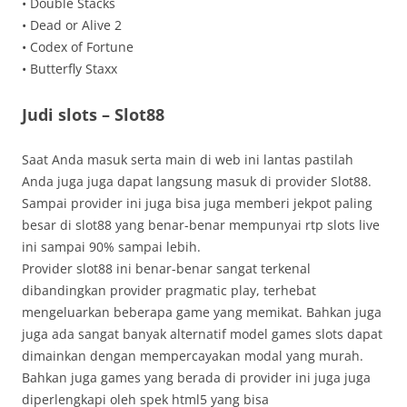
• Double Stacks
• Dead or Alive 2
• Codex of Fortune
• Butterfly Staxx
Judi slots – Slot88
Saat Anda masuk serta main di web ini lantas pastilah
Anda juga juga dapat langsung masuk di provider Slot88.
Sampai provider ini juga bisa juga memberi jekpot paling
besar di slot88 yang benar-benar mempunyai rtp slots live
ini sampai 90% sampai lebih.
Provider slot88 ini benar-benar sangat terkenal
dibandingkan provider pragmatic play, terhebat
mengeluarkan beberapa game yang memikat. Bahkan juga
juga ada sangat banyak alternatif model games slots dapat
dimainkan dengan mempercayakan modal yang murah.
Bahkan juga games yang berada di provider ini juga juga
diperlengkapi oleh spek html5 yang bisa