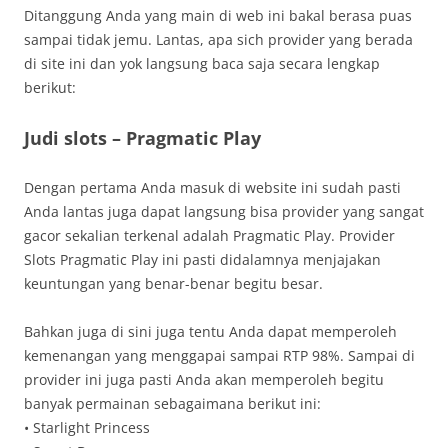
Ditanggung Anda yang main di web ini bakal berasa puas
sampai tidak jemu. Lantas, apa sich provider yang berada
di site ini dan yok langsung baca saja secara lengkap
berikut:
Judi slots – Pragmatic Play
Dengan pertama Anda masuk di website ini sudah pasti
Anda lantas juga dapat langsung bisa provider yang sangat
gacor sekalian terkenal adalah Pragmatic Play. Provider
Slots Pragmatic Play ini pasti didalamnya menjajakan
keuntungan yang benar-benar begitu besar.
Bahkan juga di sini juga tentu Anda dapat memperoleh
kemenangan yang menggapai sampai RTP 98%. Sampai di
provider ini juga pasti Anda akan memperoleh begitu
banyak permainan sebagaimana berikut ini:
• Starlight Princess