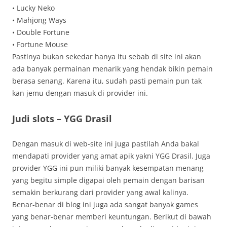
• Lucky Neko
• Mahjong Ways
• Double Fortune
• Fortune Mouse
Pastinya bukan sekedar hanya itu sebab di site ini akan
ada banyak permainan menarik yang hendak bikin pemain
berasa senang. Karena itu, sudah pasti pemain pun tak
kan jemu dengan masuk di provider ini.
Judi slots – YGG Drasil
Dengan masuk di web-site ini juga pastilah Anda bakal
mendapati provider yang amat apik yakni YGG Drasil. Juga
provider YGG ini pun miliki banyak kesempatan menang
yang begitu simple digapai oleh pemain dengan barisan
semakin berkurang dari provider yang awal kalinya.
Benar-benar di blog ini juga ada sangat banyak games
yang benar-benar memberi keuntungan. Berikut di bawah