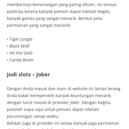
memberinya kemenangan yang paling efisien. Ini semua
pastinya karena banyak pemain dapat nikmati begitu
banyak games yang sangat menarik. Berikut yaitu
permainan yang sangat menarik:
• Tiger Jungle
• Black Wolf
• Hit the Gold
• Candy Boom
Judi slots – Joker
Dengan Anda masuk dan main di website ini lantas terang
Anda bakal memperoleh banyak keuntungan menarik
dengan turut masuk di provider Joker. Dengan begitu,
pastilah siapa saja untuk pemain dapat nikmati
peruntungan setiap waktu.
Bahkan juga di provider ini lantas banyak juga permainan