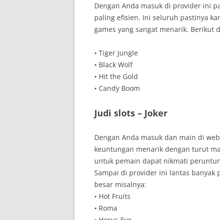
Dengan Anda masuk di provider ini 
paling efisien. Ini seluruh pastinya 
games yang sangat menarik. Berikut d
• Tiger Jungle
• Black Wolf
• Hit the Gold
• Candy Boom
Judi slots – Joker
Dengan Anda masuk dan main di webs
keuntungan menarik dengan turut masuk
untuk pemain dapat nikmati peruntun
Sampai di provider ini lantas banyak 
besar misalnya:
• Hot Fruits
• Roma
• Horus Eye