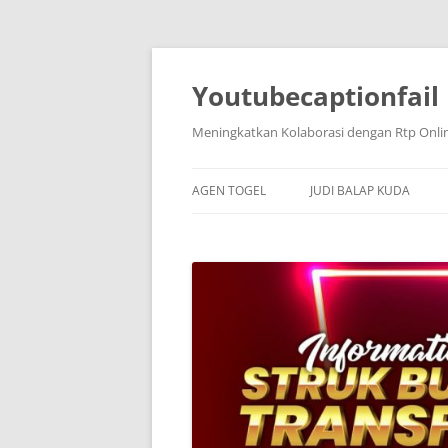
Youtubecaptionfail
Meningkatkan Kolaborasi dengan Rtp Onli
AGEN TOGEL
JUDI BALAP KUDA