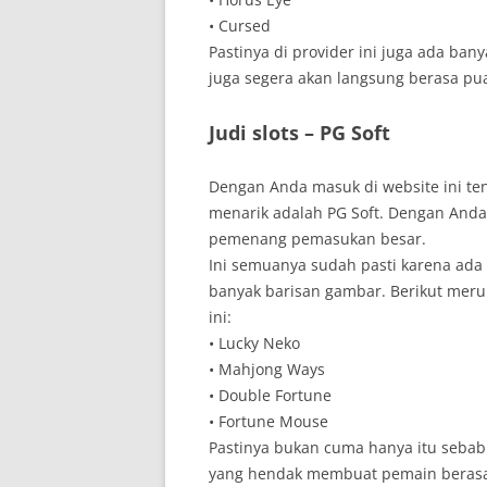
• Cursed
Pastinya di provider ini juga ada ba
juga segera akan langsung berasa puas
Judi slots – PG Soft
Dengan Anda masuk di website ini te
menarik adalah PG Soft. Dengan Anda
pemenang pemasukan besar.
Ini semuanya sudah pasti karena ada
banyak barisan gambar. Berikut mer
ini:
• Lucky Neko
• Mahjong Ways
• Double Fortune
• Fortune Mouse
Pastinya bukan cuma hanya itu sebab
yang hendak membuat pemain berasa 