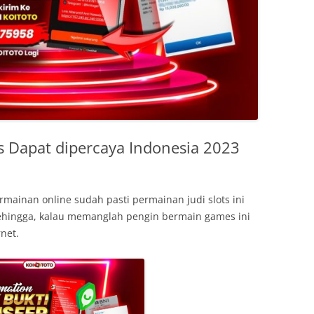
ts Dapat dipercaya Indonesia 2023
rmainan online sudah pasti permainan judi slots ini
ehingga, kalau memanglah pengin bermain games ini
net.