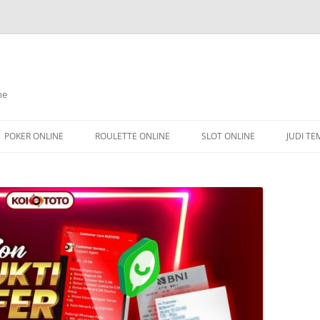
ne
Skip
to
POKER ONLINE
ROULETTE ONLINE
SLOT ONLINE
JUDI TE
content