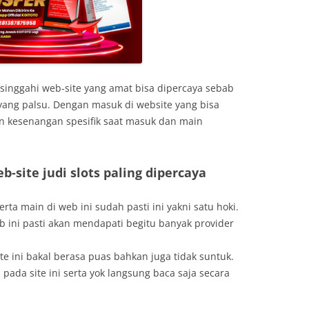
singgahi web-site yang amat bisa dipercaya sebab
yang palsu. Dengan masuk di website yang bisa
an kesenangan spesifik saat masuk dan main
b-site judi slots paling dipercaya
ta main di web ini sudah pasti ini yakni satu hoki.
 ini pasti akan mendapati begitu banyak provider
e ini bakal berasa puas bahkan juga tidak suntuk.
 pada site ini serta yok langsung baca saja secara