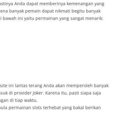
pastinya Anda dapat memberinya kemenangan yang
karena banyak pemain dapat nikmati begitu banyak
i bawah ini yaitu permainan yang sangat menarik:
ite ini lantas terang Anda akan memperoleh banyak
 di provider Joker. Karena itu, pasti siapa saja
gan di tiap waktu.
pula permainan slots terhebat yang bakal berikan