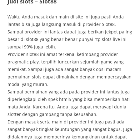
Judi slots – Slot88
Waktu Anda masuk dan main di site ini juga pasti Anda
lantas bisa juga langsung masuk di provider Slot88.
Sampai provider ini lantas dapat juga berikan jekpot paling
besar di slot88 yang benar-benar punyai rtp slots live ini
sampai 90% juga lebih.
Provider slot88 ini amat terkenal ketimbang provider
pragmatic play, terpilih luncurkan sejumlah game yang
memikat. Sampai juga ada sangat banyak opsi macam
permainan slots dapat dimainkan dengan mempercayakan
modal yang murah.
Sampai permainan yang ada pada provider ini lantas juga
diperlengkapi oleh spek html5 yang bisa memberikan hati
mata Anda. Karena itu, Anda juga dapat merayapi dunia
slotter dengan gampang tanpa kesusahan.
Dengan masuk serta main di provider ini juga pasti ada
sangat banyak tingkat keuntungan yang sangat bagus. Juga
didalamnya juga memberinya kemungkinan untuk dapat