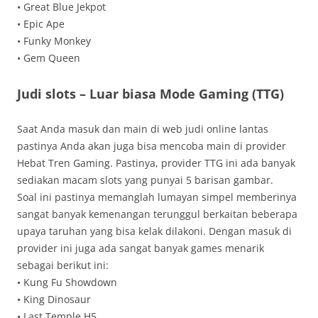
• Great Blue Jekpot
• Epic Ape
• Funky Monkey
• Gem Queen
Judi slots – Luar biasa Mode Gaming (TTG)
Saat Anda masuk dan main di web judi online lantas
pastinya Anda akan juga bisa mencoba main di provider
Hebat Tren Gaming. Pastinya, provider TTG ini ada banyak
sediakan macam slots yang punyai 5 barisan gambar.
Soal ini pastinya memanglah lumayan simpel memberinya
sangat banyak kemenangan terunggul berkaitan beberapa
upaya taruhan yang bisa kelak dilakoni. Dengan masuk di
provider ini juga ada sangat banyak games menarik
sebagai berikut ini:
• Kung Fu Showdown
• King Dinosaur
• Last Temple H5