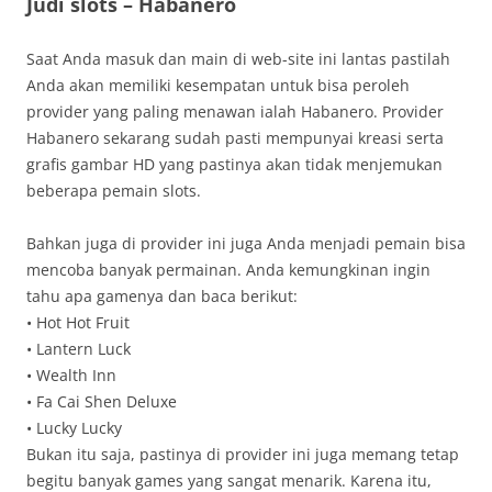
Judi slots – Habanero
Saat Anda masuk dan main di web-site ini lantas pastilah
Anda akan memiliki kesempatan untuk bisa peroleh
provider yang paling menawan ialah Habanero. Provider
Habanero sekarang sudah pasti mempunyai kreasi serta
grafis gambar HD yang pastinya akan tidak menjemukan
beberapa pemain slots.
Bahkan juga di provider ini juga Anda menjadi pemain bisa
mencoba banyak permainan. Anda kemungkinan ingin
tahu apa gamenya dan baca berikut:
• Hot Hot Fruit
• Lantern Luck
• Wealth Inn
• Fa Cai Shen Deluxe
• Lucky Lucky
Bukan itu saja, pastinya di provider ini juga memang tetap
begitu banyak games yang sangat menarik. Karena itu,