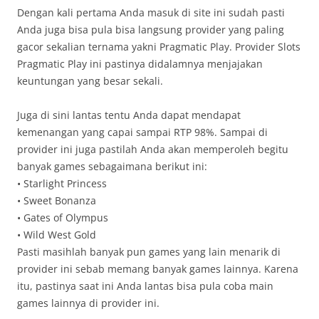
Dengan kali pertama Anda masuk di site ini sudah pasti
Anda juga bisa pula bisa langsung provider yang paling
gacor sekalian ternama yakni Pragmatic Play. Provider Slots
Pragmatic Play ini pastinya didalamnya menjajakan
keuntungan yang besar sekali.
Juga di sini lantas tentu Anda dapat mendapat
kemenangan yang capai sampai RTP 98%. Sampai di
provider ini juga pastilah Anda akan memperoleh begitu
banyak games sebagaimana berikut ini:
• Starlight Princess
• Sweet Bonanza
• Gates of Olympus
• Wild West Gold
Pasti masihlah banyak pun games yang lain menarik di
provider ini sebab memang banyak games lainnya. Karena
itu, pastinya saat ini Anda lantas bisa pula coba main
games lainnya di provider ini.