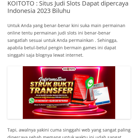
KOITOTO : Situs Judi Slots Dapat dipercaya
Indonesia 2023 Biluhu
Untuk Anda yang benar-benar kini suka main permainan
online tentu permainan judi slots ini benar-benar
sangatlah sesuai untuk Anda permainkan . Sehingga,
apabila betul-betul pengin bermain games ini dapat
singgahi saja blognya lewat internet.
Tapi, awalnya yakini cuma singgahi web yang sangat paling
dipercaya sebab memang untuk waktu ini udah sangat