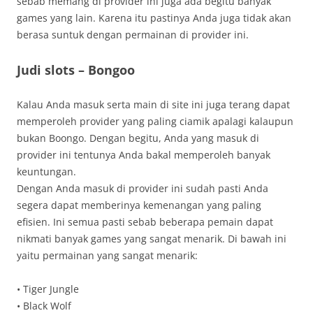
sebab memang di provider ini juga ada begitu banyak
games yang lain. Karena itu pastinya Anda juga tidak akan
berasa suntuk dengan permainan di provider ini.
Judi slots – Bongoo
Kalau Anda masuk serta main di site ini juga terang dapat
memperoleh provider yang paling ciamik apalagi kalaupun
bukan Boongo. Dengan begitu, Anda yang masuk di
provider ini tentunya Anda bakal memperoleh banyak
keuntungan.
Dengan Anda masuk di provider ini sudah pasti Anda
segera dapat memberinya kemenangan yang paling
efisien. Ini semua pasti sebab beberapa pemain dapat
nikmati banyak games yang sangat menarik. Di bawah ini
yaitu permainan yang sangat menarik:
• Tiger Jungle
• Black Wolf