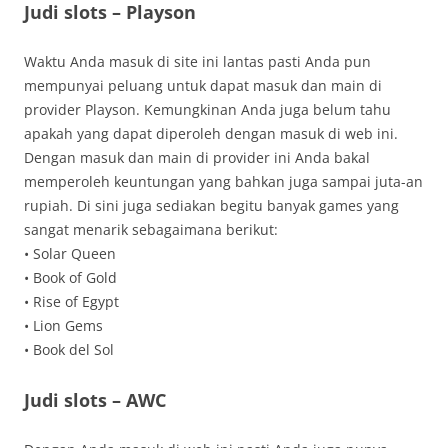
Judi slots – Playson
Waktu Anda masuk di site ini lantas pasti Anda pun
mempunyai peluang untuk dapat masuk dan main di
provider Playson. Kemungkinan Anda juga belum tahu
apakah yang dapat diperoleh dengan masuk di web ini.
Dengan masuk dan main di provider ini Anda bakal
memperoleh keuntungan yang bahkan juga sampai juta-an
rupiah. Di sini juga sediakan begitu banyak games yang
sangat menarik sebagaimana berikut:
• Solar Queen
• Book of Gold
• Rise of Egypt
• Lion Gems
• Book del Sol
Judi slots – AWC