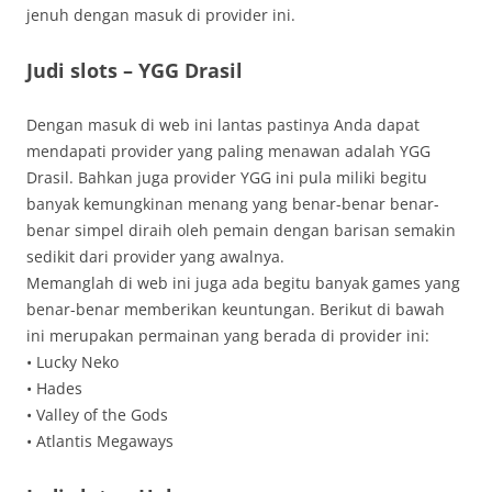
jenuh dengan masuk di provider ini.
Judi slots – YGG Drasil
Dengan masuk di web ini lantas pastinya Anda dapat
mendapati provider yang paling menawan adalah YGG
Drasil. Bahkan juga provider YGG ini pula miliki begitu
banyak kemungkinan menang yang benar-benar benar-
benar simpel diraih oleh pemain dengan barisan semakin
sedikit dari provider yang awalnya.
Memanglah di web ini juga ada begitu banyak games yang
benar-benar memberikan keuntungan. Berikut di bawah
ini merupakan permainan yang berada di provider ini:
• Lucky Neko
• Hades
• Valley of the Gods
• Atlantis Megaways