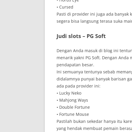
• Cursed
Pasti di provider ini juga ada banya
segera bisa langsung terasa suka main
Judi slots – PG Soft
Dengan Anda masuk di blog ini tentu
menarik yakni PG Soft. Dengan Anda 
pendapatan besar.
Ini semuanya tentunya sebab memang
didalamnya punyai banyak barisan ga
ada pada provider ini:
• Lucky Neko
• Mahjong Ways
• Double Fortune
• Fortune Mouse
Pastilah bukan sekedar hanya itu kar
yang hendak membuat pemain berasa s