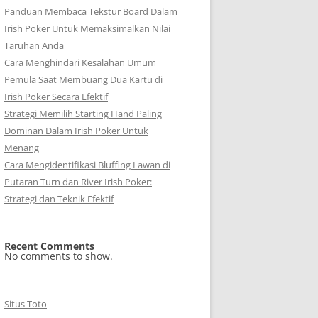
Panduan Membaca Tekstur Board Dalam
Irish Poker Untuk Memaksimalkan Nilai
Taruhan Anda
Cara Menghindari Kesalahan Umum
Pemula Saat Membuang Dua Kartu di
Irish Poker Secara Efektif
Strategi Memilih Starting Hand Paling
Dominan Dalam Irish Poker Untuk
Menang
Cara Mengidentifikasi Bluffing Lawan di
Putaran Turn dan River Irish Poker:
Strategi dan Teknik Efektif
Recent Comments
No comments to show.
Situs Toto