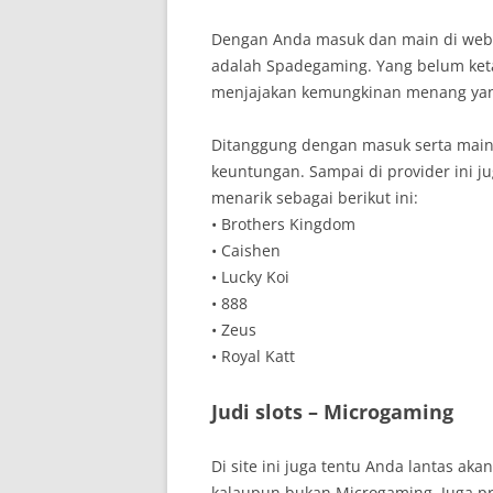
Dengan Anda masuk dan main di web 
adalah Spadegaming. Yang belum ketah
menjajakan kemungkinan menang ya
Ditanggung dengan masuk serta main d
keuntungan. Sampai di provider ini 
menarik sebagai berikut ini:
• Brothers Kingdom
• Caishen
• Lucky Koi
• 888
• Zeus
• Royal Katt
Judi slots – Microgaming
Di site ini juga tentu Anda lantas a
kalaupun bukan Microgaming. Juga p