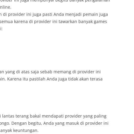
nline.
di provider ini juga pasti Anda menjadi pemain juga
 semua karena di provider ini tawarkan banyak games
i:
n yang di atas saja sebab memang di provider ini
n. Karena itu pastilah Anda juga tidak akan terasa
i lantas terang bakal mendapati provider yang paling
go. Dengan begitu, Anda yang masuk di provider ini
banyak keuntungan.