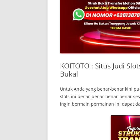
KOITOTO : Situs Judi Slo
Bukal
Untuk Anda yang benar-benar kini pu
slots ini benar-benar benar-benar s
ingin bermain permainan ini dapat dat