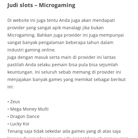
Judi slots – Microgaming
Di website ini juga tentu Anda juga akan mendapati
provider yang sangat apik manalagi jika bukan
Microgaming. Bahkan juga provider ini juga mempunyai
sangat banyak pengalaman beberapa tahun dalam
industri gaming online.
Juga dengan masuk serta main di provider ini lantas
pastilah Anda selaku pemain bisa pula bisa sejumlah
keuntungan. Ini seluruh sebab memang di provider ini
menjajakan banyak games yang memikat sebagai berikut
ini:
• Zeus
• Mega Money Multi
• Dragon Dance
• Lucky Koi
Tenang saja tidak sekedar ada games yang di atas saja