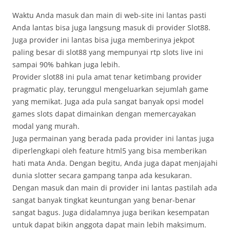
Waktu Anda masuk dan main di web-site ini lantas pasti
Anda lantas bisa juga langsung masuk di provider Slot88.
Juga provider ini lantas bisa juga memberinya jekpot
paling besar di slot88 yang mempunyai rtp slots live ini
sampai 90% bahkan juga lebih.
Provider slot88 ini pula amat tenar ketimbang provider
pragmatic play, terunggul mengeluarkan sejumlah game
yang memikat. Juga ada pula sangat banyak opsi model
games slots dapat dimainkan dengan memercayakan
modal yang murah.
Juga permainan yang berada pada provider ini lantas juga
diperlengkapi oleh feature html5 yang bisa memberikan
hati mata Anda. Dengan begitu, Anda juga dapat menjajahi
dunia slotter secara gampang tanpa ada kesukaran.
Dengan masuk dan main di provider ini lantas pastilah ada
sangat banyak tingkat keuntungan yang benar-benar
sangat bagus. Juga didalamnya juga berikan kesempatan
untuk dapat bikin anggota dapat main lebih maksimum.