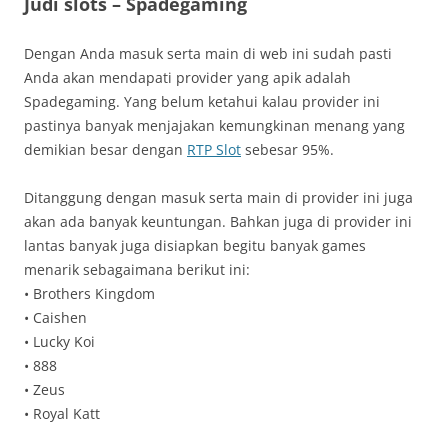
Judi slots – Spadegaming
Dengan Anda masuk serta main di web ini sudah pasti
Anda akan mendapati provider yang apik adalah
Spadegaming. Yang belum ketahui kalau provider ini
pastinya banyak menjajakan kemungkinan menang yang
demikian besar dengan
RTP Slot
sebesar 95%.
Ditanggung dengan masuk serta main di provider ini juga
akan ada banyak keuntungan. Bahkan juga di provider ini
lantas banyak juga disiapkan begitu banyak games
menarik sebagaimana berikut ini:
• Brothers Kingdom
• Caishen
• Lucky Koi
• 888
• Zeus
• Royal Katt