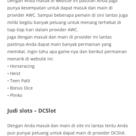
Dengan Anda masuk di website ini pastilah Anda juga
punya kesempatan untuk dapat masuk dan main di
provider AWC. Sampai beberapa pemain di sini lantas juga
miliki begitu banyak peluang untuk menang terhebat di
tiap-tiap hari dalam provider AWC.
Juga dengan masuk dan main di provider ini lantas
pastinya Anda dapat main banyak permainan yang
memikat. Ingin tahu apa game-nya dan berikut permainan
menarik di website ini:
• Horseracing
• Heist
• Teen Patti
• Bonus Dice
• Plinko
Judi slots – DCSlot
Dengan Anda masuk dan main di site ini lantas tentu Anda
pun punyai peluang untuk dapat main di provider DCSlot.