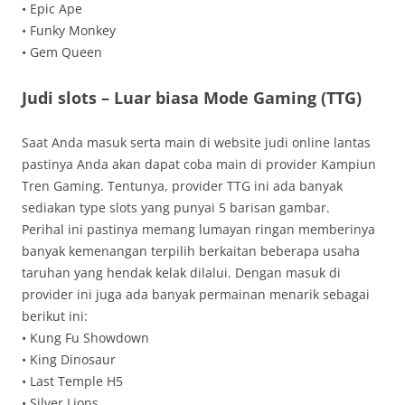
• Epic Ape
• Funky Monkey
• Gem Queen
Judi slots – Luar biasa Mode Gaming (TTG)
Saat Anda masuk serta main di website judi online lantas
pastinya Anda akan dapat coba main di provider Kampiun
Tren Gaming. Tentunya, provider TTG ini ada banyak
sediakan type slots yang punyai 5 barisan gambar.
Perihal ini pastinya memang lumayan ringan memberinya
banyak kemenangan terpilih berkaitan beberapa usaha
taruhan yang hendak kelak dilalui. Dengan masuk di
provider ini juga ada banyak permainan menarik sebagai
berikut ini:
• Kung Fu Showdown
• King Dinosaur
• Last Temple H5
• Silver Lions