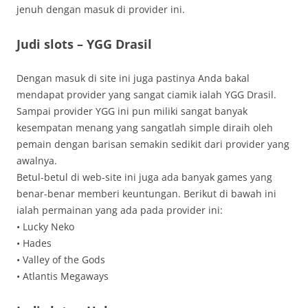
jenuh dengan masuk di provider ini.
Judi slots – YGG Drasil
Dengan masuk di site ini juga pastinya Anda bakal
mendapat provider yang sangat ciamik ialah YGG Drasil.
Sampai provider YGG ini pun miliki sangat banyak
kesempatan menang yang sangatlah simple diraih oleh
pemain dengan barisan semakin sedikit dari provider yang
awalnya.
Betul-betul di web-site ini juga ada banyak games yang
benar-benar memberi keuntungan. Berikut di bawah ini
ialah permainan yang ada pada provider ini:
• Lucky Neko
• Hades
• Valley of the Gods
• Atlantis Megaways