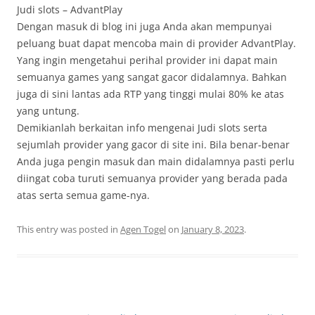
Judi slots – AdvantPlay
Dengan masuk di blog ini juga Anda akan mempunyai
peluang buat dapat mencoba main di provider AdvantPlay.
Yang ingin mengetahui perihal provider ini dapat main
semuanya games yang sangat gacor didalamnya. Bahkan
juga di sini lantas ada RTP yang tinggi mulai 80% ke atas
yang untung.
Demikianlah berkaitan info mengenai Judi slots serta
sejumlah provider yang gacor di site ini. Bila benar-benar
Anda juga pengin masuk dan main didalamnya pasti perlu
diingat coba turuti semuanya provider yang berada pada
atas serta semua game-nya.
This entry was posted in
Agen Togel
on
January 8, 2023
.