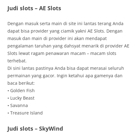
Judi slots – AE Slots
Dengan masuk serta main di site ini lantas terang Anda
dapat bisa provider yang ciamik yakni AE Slots. Dengan
masuk dan main di provider ini akan mendapat
pengalaman taruhan yang dahsyat menarik di provider AE
Slots lewat ragam penawaran macam – macam slots
terhebat.
Di sini lantas pastinya Anda bisa dapat merasai seluruh
permainan yang gacor. Ingin ketahui apa gamenya dan
baca berikut:
• Golden Fish
• Lucky Beast
• Savanna
• Treasure Island
Judi slots – SkyWind