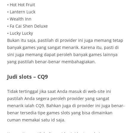
• Hot Hot Fruit
• Lantern Luck
• Wealth Inn
• Fa Cai Shen Deluxe
• Lucky Lucky
Bukan itu saja, pastilah di provider ini juga memang tetap
banyak games yang sangat menarik. Karena itu, pasti di
sini juga memang dapat peroleh banyak games lainnya
yang pastilah benar-benar membahagiakan.
Judi slots – CQ9
Tidak tertinggal jika saat Anda masuk di web-site ini
pastilah Anda segera peroleh provider yang sangat
menarik ialah CQ9. Bahkan juga di provider ini juga benar-
benar tersedia tipe games slots yang bisa dimainkan
cuman memakai satu id saja.