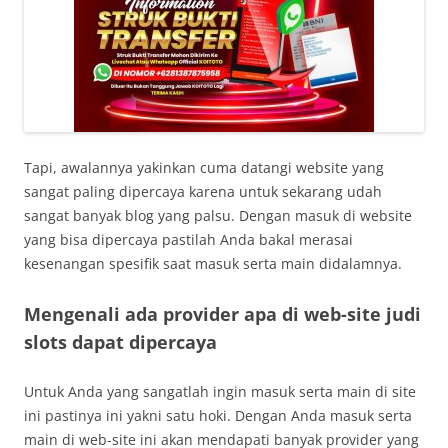
Tapi, awalannya yakinkan cuma datangi website yang
sangat paling dipercaya karena untuk sekarang udah
sangat banyak blog yang palsu. Dengan masuk di website
yang bisa dipercaya pastilah Anda bakal merasai
kesenangan spesifik saat masuk serta main didalamnya.
Mengenali ada provider apa di web-site judi
slots dapat dipercaya
Untuk Anda yang sangatlah ingin masuk serta main di site
ini pastinya ini yakni satu hoki. Dengan Anda masuk serta
main di web-site ini akan mendapati banyak provider yang