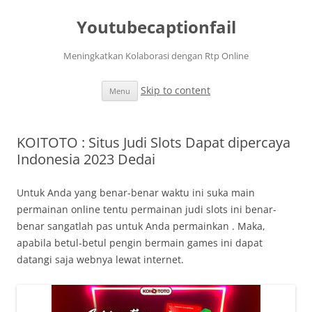
Youtubecaptionfail
Meningkatkan Kolaborasi dengan Rtp Online
Skip to content
Menu
KOITOTO : Situs Judi Slots Dapat dipercaya
Indonesia 2023 Dedai
Untuk Anda yang benar-benar waktu ini suka main
permainan online tentu permainan judi slots ini benar-
benar sangatlah pas untuk Anda permainkan . Maka,
apabila betul-betul pengin bermain games ini dapat
datangi saja webnya lewat internet.