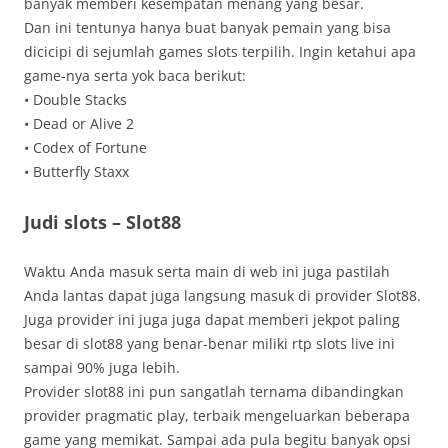
banyak memberi kesempatan menang yang besar.
Dan ini tentunya hanya buat banyak pemain yang bisa
dicicipi di sejumlah games slots terpilih. Ingin ketahui apa
game-nya serta yok baca berikut:
• Double Stacks
• Dead or Alive 2
• Codex of Fortune
• Butterfly Staxx
Judi slots – Slot88
Waktu Anda masuk serta main di web ini juga pastilah
Anda lantas dapat juga langsung masuk di provider Slot88.
Juga provider ini juga juga dapat memberi jekpot paling
besar di slot88 yang benar-benar miliki rtp slots live ini
sampai 90% juga lebih.
Provider slot88 ini pun sangatlah ternama dibandingkan
provider pragmatic play, terbaik mengeluarkan beberapa
game yang memikat. Sampai ada pula begitu banyak opsi