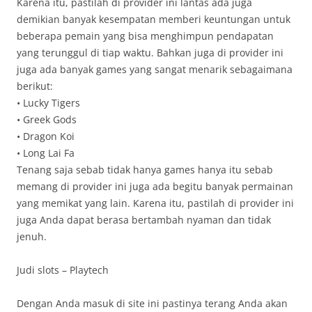
Karena itu, pastilah di provider ini lantas ada juga
demikian banyak kesempatan memberi keuntungan untuk
beberapa pemain yang bisa menghimpun pendapatan
yang terunggul di tiap waktu. Bahkan juga di provider ini
juga ada banyak games yang sangat menarik sebagaimana
berikut:
• Lucky Tigers
• Greek Gods
• Dragon Koi
• Long Lai Fa
Tenang saja sebab tidak hanya games hanya itu sebab
memang di provider ini juga ada begitu banyak permainan
yang memikat yang lain. Karena itu, pastilah di provider ini
juga Anda dapat berasa bertambah nyaman dan tidak
jenuh.
Judi slots – Playtech
Dengan Anda masuk di site ini pastinya terang Anda akan