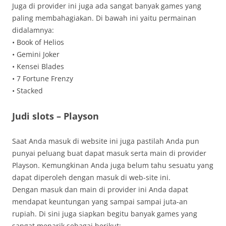
Juga di provider ini juga ada sangat banyak games yang
paling membahagiakan. Di bawah ini yaitu permainan
didalamnya:
• Book of Helios
• Gemini Joker
• Kensei Blades
• 7 Fortune Frenzy
• Stacked
Judi slots – Playson
Saat Anda masuk di website ini juga pastilah Anda pun
punyai peluang buat dapat masuk serta main di provider
Playson. Kemungkinan Anda juga belum tahu sesuatu yang
dapat diperoleh dengan masuk di web-site ini.
Dengan masuk dan main di provider ini Anda dapat
mendapat keuntungan yang sampai sampai juta-an
rupiah. Di sini juga siapkan begitu banyak games yang
sangat menarik sebagai berikut: