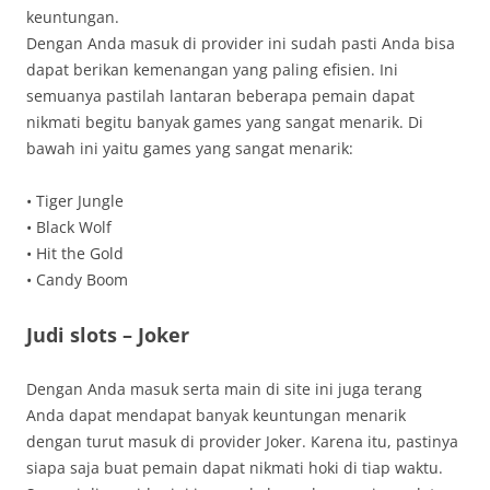
keuntungan.
Dengan Anda masuk di provider ini sudah pasti Anda bisa
dapat berikan kemenangan yang paling efisien. Ini
semuanya pastilah lantaran beberapa pemain dapat
nikmati begitu banyak games yang sangat menarik. Di
bawah ini yaitu games yang sangat menarik:
• Tiger Jungle
• Black Wolf
• Hit the Gold
• Candy Boom
Judi slots – Joker
Dengan Anda masuk serta main di site ini juga terang
Anda dapat mendapat banyak keuntungan menarik
dengan turut masuk di provider Joker. Karena itu, pastinya
siapa saja buat pemain dapat nikmati hoki di tiap waktu.