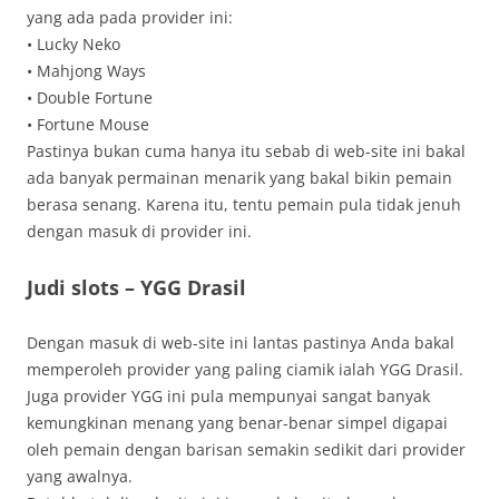
yang ada pada provider ini:
• Lucky Neko
• Mahjong Ways
• Double Fortune
• Fortune Mouse
Pastinya bukan cuma hanya itu sebab di web-site ini bakal
ada banyak permainan menarik yang bakal bikin pemain
berasa senang. Karena itu, tentu pemain pula tidak jenuh
dengan masuk di provider ini.
Judi slots – YGG Drasil
Dengan masuk di web-site ini lantas pastinya Anda bakal
memperoleh provider yang paling ciamik ialah YGG Drasil.
Juga provider YGG ini pula mempunyai sangat banyak
kemungkinan menang yang benar-benar simpel digapai
oleh pemain dengan barisan semakin sedikit dari provider
yang awalnya.