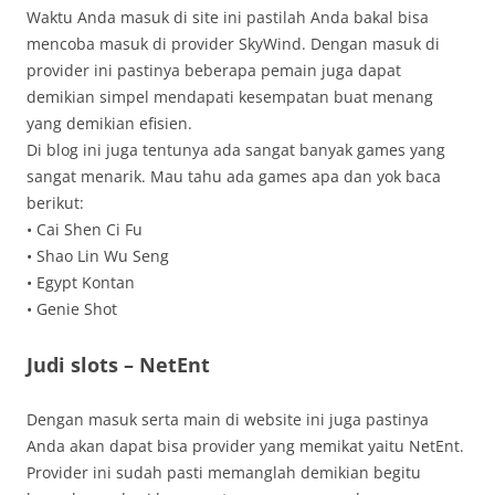
Waktu Anda masuk di site ini pastilah Anda bakal bisa
mencoba masuk di provider SkyWind. Dengan masuk di
provider ini pastinya beberapa pemain juga dapat
demikian simpel mendapati kesempatan buat menang
yang demikian efisien.
Di blog ini juga tentunya ada sangat banyak games yang
sangat menarik. Mau tahu ada games apa dan yok baca
berikut:
• Cai Shen Ci Fu
• Shao Lin Wu Seng
• Egypt Kontan
• Genie Shot
Judi slots – NetEnt
Dengan masuk serta main di website ini juga pastinya
Anda akan dapat bisa provider yang memikat yaitu NetEnt.
Provider ini sudah pasti memanglah demikian begitu