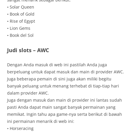
• Solar Queen
• Book of Gold
• Rise of Egypt
• Lion Gems
• Book del Sol
Judi slots – AWC
Dengan Anda masuk di web ini pastilah Anda juga
berpeluang untuk dapat masuk dan main di provider AWC.
Juga beberapa pemain di sini juga akan miliki begitu
banyak peluang untuk menang terhebat di tiap-tiap hari
dalam provider AWC.
Juga dengan masuk dan main di provider ini lantas sudah
pasti Anda dapat main sangat banyak permainan yang
memikat. Ingin tahu apa game-nya serta berikut di bawah
ini permainan menarik di web ini:
• Horseracing