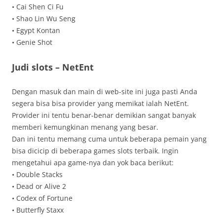
• Cai Shen Ci Fu
• Shao Lin Wu Seng
• Egypt Kontan
• Genie Shot
Judi slots – NetEnt
Dengan masuk dan main di web-site ini juga pasti Anda
segera bisa bisa provider yang memikat ialah NetEnt.
Provider ini tentu benar-benar demikian sangat banyak
memberi kemungkinan menang yang besar.
Dan ini tentu memang cuma untuk beberapa pemain yang
bisa dicicip di beberapa games slots terbaik. Ingin
mengetahui apa game-nya dan yok baca berikut:
• Double Stacks
• Dead or Alive 2
• Codex of Fortune
• Butterfly Staxx