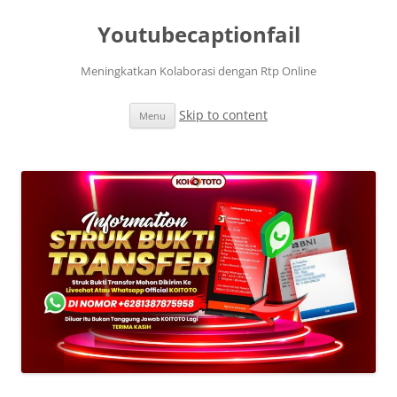
Youtubecaptionfail
Meningkatkan Kolaborasi dengan Rtp Online
Skip to content
Menu