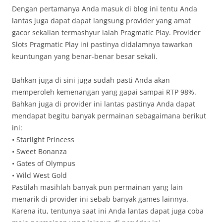
Dengan pertamanya Anda masuk di blog ini tentu Anda
lantas juga dapat dapat langsung provider yang amat
gacor sekalian termashyur ialah Pragmatic Play. Provider
Slots Pragmatic Play ini pastinya didalamnya tawarkan
keuntungan yang benar-benar besar sekali.
Bahkan juga di sini juga sudah pasti Anda akan
memperoleh kemenangan yang gapai sampai RTP 98%.
Bahkan juga di provider ini lantas pastinya Anda dapat
mendapat begitu banyak permainan sebagaimana berikut
ini:
• Starlight Princess
• Sweet Bonanza
• Gates of Olympus
• Wild West Gold
Pastilah masihlah banyak pun permainan yang lain
menarik di provider ini sebab banyak games lainnya.
Karena itu, tentunya saat ini Anda lantas dapat juga coba