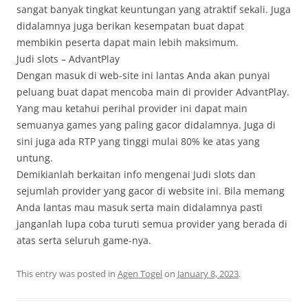
sangat banyak tingkat keuntungan yang atraktif sekali. Juga
didalamnya juga berikan kesempatan buat dapat
membikin peserta dapat main lebih maksimum.
Judi slots – AdvantPlay
Dengan masuk di web-site ini lantas Anda akan punyai
peluang buat dapat mencoba main di provider AdvantPlay.
Yang mau ketahui perihal provider ini dapat main
semuanya games yang paling gacor didalamnya. Juga di
sini juga ada RTP yang tinggi mulai 80% ke atas yang
untung.
Demikianlah berkaitan info mengenai Judi slots dan
sejumlah provider yang gacor di website ini. Bila memang
Anda lantas mau masuk serta main didalamnya pasti
janganlah lupa coba turuti semua provider yang berada di
atas serta seluruh game-nya.
This entry was posted in
Agen Togel
on
January 8, 2023
.