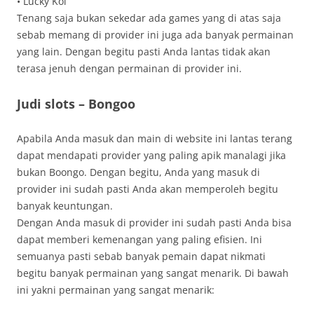
• Lucky Koi
Tenang saja bukan sekedar ada games yang di atas saja
sebab memang di provider ini juga ada banyak permainan
yang lain. Dengan begitu pasti Anda lantas tidak akan
terasa jenuh dengan permainan di provider ini.
Judi slots – Bongoo
Apabila Anda masuk dan main di website ini lantas terang
dapat mendapati provider yang paling apik manalagi jika
bukan Boongo. Dengan begitu, Anda yang masuk di
provider ini sudah pasti Anda akan memperoleh begitu
banyak keuntungan.
Dengan Anda masuk di provider ini sudah pasti Anda bisa
dapat memberi kemenangan yang paling efisien. Ini
semuanya pasti sebab banyak pemain dapat nikmati
begitu banyak permainan yang sangat menarik. Di bawah
ini yakni permainan yang sangat menarik: