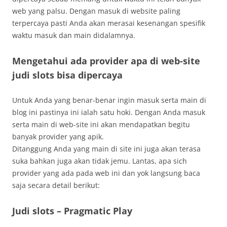
web yang palsu. Dengan masuk di website paling
terpercaya pasti Anda akan merasai kesenangan spesifik
waktu masuk dan main didalamnya.
Mengetahui ada provider apa di web-site
judi slots bisa dipercaya
Untuk Anda yang benar-benar ingin masuk serta main di
blog ini pastinya ini ialah satu hoki. Dengan Anda masuk
serta main di web-site ini akan mendapatkan begitu
banyak provider yang apik.
Ditanggung Anda yang main di site ini juga akan terasa
suka bahkan juga akan tidak jemu. Lantas, apa sich
provider yang ada pada web ini dan yok langsung baca
saja secara detail berikut:
Judi slots – Pragmatic Play