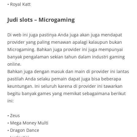
• Royal Katt
Judi slots – Microgaming
Di web ini juga pastinya Anda juga akan juga mendapat
provider yang paling menawan apalagi kalaupun bukan
Microgaming. Bahkan juga provider ini juga mempunyai
banyak pengalaman sekian tahun dalam industri gaming
online.
Bahkan juga dengan masuk dan main di provider ini lantas
pastilah Anda selaku pemain dapat juga bisa beberapa
keuntungan. Ini seluruh karena di provider ini tawarkan
begitu banyak games yang memikat sebagaimana berikut
ini:
• Zeus
• Mega Money Multi
• Dragon Dance