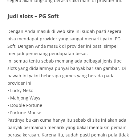
segera akan langsung berasa suka main di provider ini.
Judi slots – PG Soft
Dengan Anda masuk di web-site ini sudah pasti segera
bisa mendapat provider yang sangat menarik yakni PG
Soft. Dengan Anda masuk di provider ini pasti simpel
menjadi pemenang pendapatan besar.
Ini semua tentu sebab memang ada pelbagai jenis tipe
slots yang didalamnya punyai banyak barisan gambar. Di
bawah ini yakni beberapa games yang berada pada
provider ini:
• Lucky Neko
• Mahjong Ways
• Double Fortune
• Fortune Mouse
Pastinya bukan cuma hanya itu sebab di site ini akan ada
banyak permainan menarik yang bakal membikin pemain
berasa kerasan. Karena itu, sudah pasti pemain pula tidak