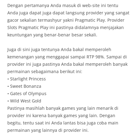
Dengan pertamanya Anda masuk di web-site ini tentu
Anda juga dapat juga dapat langsung provider yang sangat
gacor sekalian termashyur yakni Pragmatic Play. Provider
Slots Pragmatic Play ini pastinya didalamnya menjajakan
keuntungan yang benar-benar besar sekali.
Juga di sini juga tentunya Anda bakal memperoleh
kemenangan yang menggapai sampai RTP 98%. Sampai di
provider ini juga pastinya Anda bakal memperoleh banyak
permainan sebagaimana berikut ini:
• Starlight Princess
• Sweet Bonanza
• Gates of Olympus
• Wild West Gold
Pastinya masihlah banyak games yang lain menarik di
provider ini karena banyak games yang lain. Dengan
begitu, tentu saat ini Anda lantas bisa juga coba main
permainan yang lainnya di provider ini.