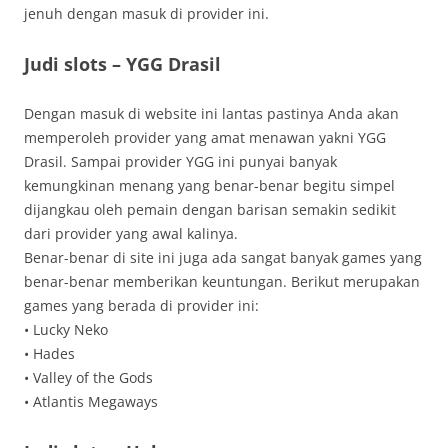
jenuh dengan masuk di provider ini.
Judi slots – YGG Drasil
Dengan masuk di website ini lantas pastinya Anda akan
memperoleh provider yang amat menawan yakni YGG
Drasil. Sampai provider YGG ini punyai banyak
kemungkinan menang yang benar-benar begitu simpel
dijangkau oleh pemain dengan barisan semakin sedikit
dari provider yang awal kalinya.
Benar-benar di site ini juga ada sangat banyak games yang
benar-benar memberikan keuntungan. Berikut merupakan
games yang berada di provider ini:
• Lucky Neko
• Hades
• Valley of the Gods
• Atlantis Megaways