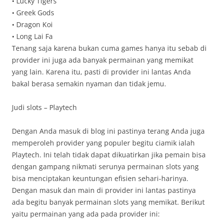
• Lucky Tigers
• Greek Gods
• Dragon Koi
• Long Lai Fa
Tenang saja karena bukan cuma games hanya itu sebab di
provider ini juga ada banyak permainan yang memikat
yang lain. Karena itu, pasti di provider ini lantas Anda
bakal berasa semakin nyaman dan tidak jemu.
Judi slots – Playtech
Dengan Anda masuk di blog ini pastinya terang Anda juga
memperoleh provider yang populer begitu ciamik ialah
Playtech. Ini telah tidak dapat dikuatirkan jika pemain bisa
dengan gampang nikmati serunya permainan slots yang
bisa menciptakan keuntungan efisien sehari-harinya.
Dengan masuk dan main di provider ini lantas pastinya
ada begitu banyak permainan slots yang memikat. Berikut
yaitu permainan yang ada pada provider ini: