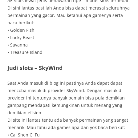
AE Slots lewat jenis penawaran tipe – model slots terhebat.
Di sini lantas pastilah Anda bisa dapat merasai seluruhnya
permainan yang gacor. Mau ketahui apa gamenya serta
baca berikut:
• Golden Fish
• Lucky Beast
• Savanna
• Treasure Island
Judi slots – SkyWind
Saat Anda masuk di blog ini pastinya Anda dapat dapat
mencoba masuk di provider SkyWind. Dengan masuk di
provider ini tentunya banyak pemain bisa pula demikian
gampang mendapati kemungkinan untuk menang yang
demikian efisien.
Di site ini lantas tentu ada banyak permainan yang sangat
menarik. Mau tahu ada games apa dan yok baca berikut:
• Cai Shen Ci Fu