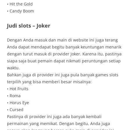
• Hit the Gold
• Candy Boom
Judi slots – Joker
Dengan Anda masuk dan main di website ini juga terang
Anda dapat mendapat begitu banyak keuntungan menarik
dengan turut masuk di provider Joker. Karena itu, pastinya
siapa saja buat pemain dapat nikmati peruntungan setiap
waktu.
Bahkan juga di provider ini juga pula banyak games slots
terpilih yang bisa memberi besar misalnya:
• Hot Fruits
• Roma
• Horus Eye
• Cursed
Pastinya di provider ini juga ada banyak kembali
permainan yang memikat. Dengan begitu, Anda juga