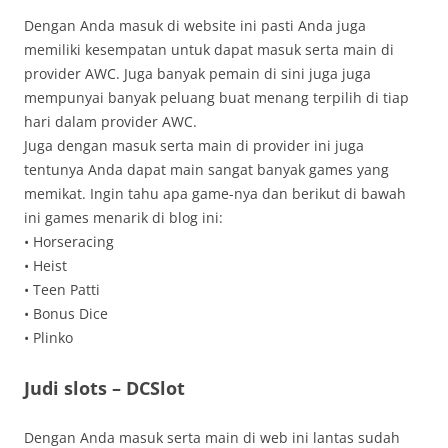
Dengan Anda masuk di website ini pasti Anda juga
memiliki kesempatan untuk dapat masuk serta main di
provider AWC. Juga banyak pemain di sini juga juga
mempunyai banyak peluang buat menang terpilih di tiap
hari dalam provider AWC.
Juga dengan masuk serta main di provider ini juga
tentunya Anda dapat main sangat banyak games yang
memikat. Ingin tahu apa game-nya dan berikut di bawah
ini games menarik di blog ini:
• Horseracing
• Heist
• Teen Patti
• Bonus Dice
• Plinko
Judi slots – DCSlot
Dengan Anda masuk serta main di web ini lantas sudah