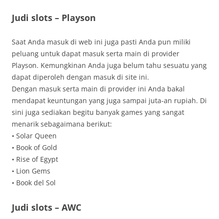
Judi slots – Playson
Saat Anda masuk di web ini juga pasti Anda pun miliki
peluang untuk dapat masuk serta main di provider
Playson. Kemungkinan Anda juga belum tahu sesuatu yang
dapat diperoleh dengan masuk di site ini.
Dengan masuk serta main di provider ini Anda bakal
mendapat keuntungan yang juga sampai juta-an rupiah. Di
sini juga sediakan begitu banyak games yang sangat
menarik sebagaimana berikut:
• Solar Queen
• Book of Gold
• Rise of Egypt
• Lion Gems
• Book del Sol
Judi slots – AWC