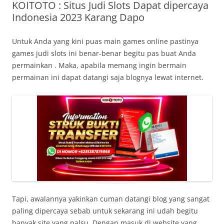
KOITOTO : Situs Judi Slots Dapat dipercaya
Indonesia 2023 Karang Dapo
Untuk Anda yang kini puas main games online pastinya
games judi slots ini benar-benar begitu pas buat Anda
permainkan . Maka, apabila memang ingin bermain
permainan ini dapat datangi saja blognya lewat internet.
Tapi, awalannya yakinkan cuman datangi blog yang sangat
paling dipercaya sebab untuk sekarang ini udah begitu
banyak site yang palsu. Dengan masuk di website yang