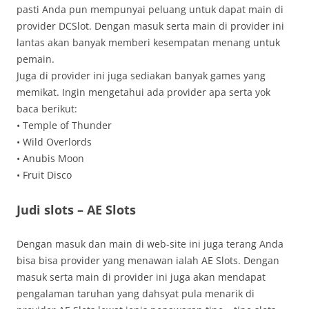
pasti Anda pun mempunyai peluang untuk dapat main di
provider DCSlot. Dengan masuk serta main di provider ini
lantas akan banyak memberi kesempatan menang untuk
pemain.
Juga di provider ini juga sediakan banyak games yang
memikat. Ingin mengetahui ada provider apa serta yok
baca berikut:
• Temple of Thunder
• Wild Overlords
• Anubis Moon
• Fruit Disco
Judi slots – AE Slots
Dengan masuk dan main di web-site ini juga terang Anda
bisa bisa provider yang menawan ialah AE Slots. Dengan
masuk serta main di provider ini juga akan mendapat
pengalaman taruhan yang dahsyat pula menarik di