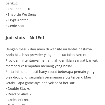
berikut:
• Cai Shen Ci Fu
• Shao Lin Wu Seng
• Egypt Kontan
• Genie Shot
Judi slots – NetEnt
Dengan masuk dan main di website ini lantas pastinya
Anda bisa bisa provider yang memikat ialah NetEnt.
Provider ini tentunya memanglah demikian sangat banyak
memberi kesempatan menang yang besar.
Serta ini sudah pasti hanya buat beberapa pemain yang
bisa dicicipi di sejumlah permainan slots terbaik. Mau
ketahui apa game-nya dan yok baca berikut:
• Double Stacks
• Dead or Alive 2
• Codex of Fortune