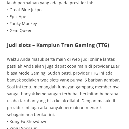
ialah permainan yang ada pada provider ini:
• Great Blue Jekpot
• Epic Ape
• Funky Monkey
• Gem Queen
Judi slots – Kampiun Tren Gaming (TTG)
Waktu Anda masuk serta main di web judi online lantas
pastilah Anda akan juga dapat coba main di provider Luar
biasa Mode Gaming. Sudah pasti, provider TTG ini ada
banyak sediakan type slots yang punyai 5 barisan gambar.
Soal ini tentu memanglah lumayan gampang memberinya
sangat banyak kemenangan terhebat berkaitan beberapa
usaha taruhan yang bisa kelak dilalui. Dengan masuk di
provider ini juga ada banyak permainan menarik
sebagaimana berikut ini:
• Kung Fu Showdown
• King Dinosaur