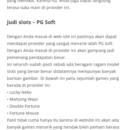
yang memikat. Karena itu, Anda juga dapat langsung
terasa suka main di provider ini.
Judi slots – PG Soft
Dengan Anda masuk di web-site ini pastinya akan dapat
mendapat provider yang sangat menarik ialah PG Soft.
Dengan Anda masuk di provider ini akan gampang jadi
pemenang pendapatan besar.
Ini seluruh sudah pasti sebab ada beragam ragam model
slots yang benar-benar didalamnya mempunyai banyak
barisan gambar. Di bawah ini yaitu sejumlah games yang
berada di provider ini:
• Lucky Neko
• Mahjong Ways
• Double Fortune
• Fortune Mouse
Pasti tidak cuma hanya itu karena di website ini akan ada
banyak games menarik yang hendak bikin pemain berasa