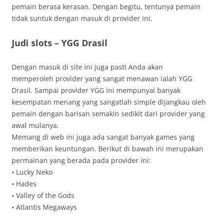
pemain berasa kerasan. Dengan begitu, tentunya pemain
tidak suntuk dengan masuk di provider ini.
Judi slots – YGG Drasil
Dengan masuk di site ini juga pasti Anda akan
memperoleh provider yang sangat menawan ialah YGG
Drasil. Sampai provider YGG ini mempunyai banyak
kesempatan menang yang sangatlah simple dijangkau oleh
pemain dengan barisan semakin sedikit dari provider yang
awal mulanya.
Memang di web ini juga ada sangat banyak games yang
memberikan keuntungan. Berikut di bawah ini merupakan
permainan yang berada pada provider ini:
• Lucky Neko
• Hades
• Valley of the Gods
• Atlantis Megaways