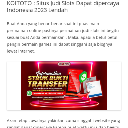
KOITOTO : Situs Judi Slots Dapat dipercaya
Indonesia 2023 Lendah
Buat Anda yang benar-benar saat ini puas main
permainan online pastinya permainan judi slots ini begitu
sesuai buat Anda permainkan . Maka, apabila betul-betul
pengin bermain games ini dapat singgahi saja blognya
lewat internet.
Akan tetapi, awalnya yakinkan cuma singgahi website yang
sangat dapat dipercaya karena buat waktu ini udah begitu