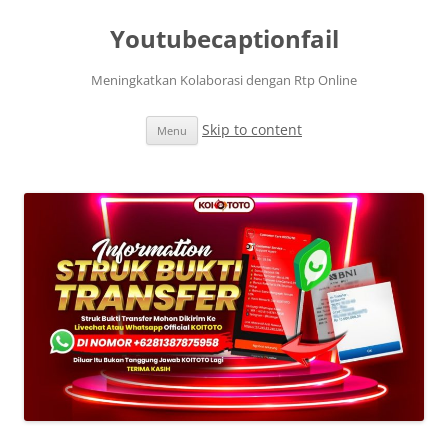
Youtubecaptionfail
Meningkatkan Kolaborasi dengan Rtp Online
Skip to content
Menu