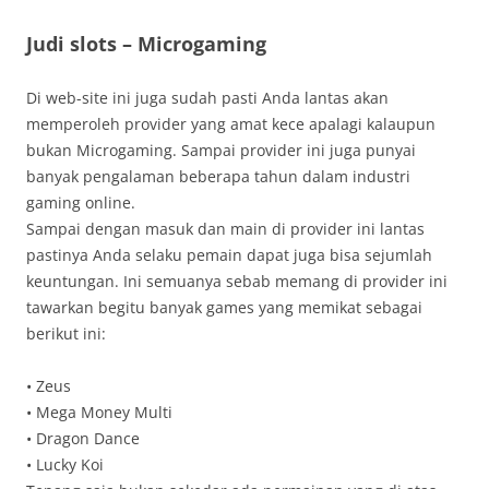
Judi slots – Microgaming
Di web-site ini juga sudah pasti Anda lantas akan
memperoleh provider yang amat kece apalagi kalaupun
bukan Microgaming. Sampai provider ini juga punyai
banyak pengalaman beberapa tahun dalam industri
gaming online.
Sampai dengan masuk dan main di provider ini lantas
pastinya Anda selaku pemain dapat juga bisa sejumlah
keuntungan. Ini semuanya sebab memang di provider ini
tawarkan begitu banyak games yang memikat sebagai
berikut ini:
• Zeus
• Mega Money Multi
• Dragon Dance
• Lucky Koi