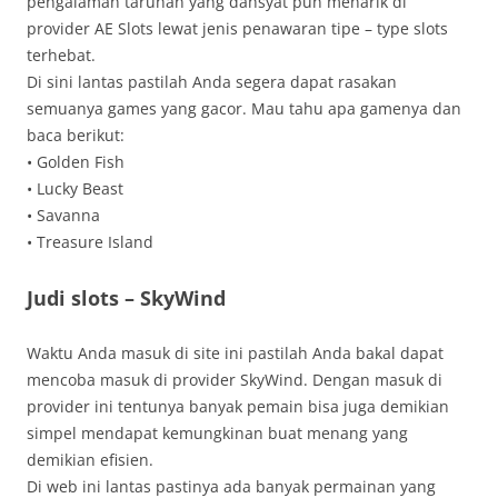
pengalaman taruhan yang dahsyat pun menarik di
provider AE Slots lewat jenis penawaran tipe – type slots
terhebat.
Di sini lantas pastilah Anda segera dapat rasakan
semuanya games yang gacor. Mau tahu apa gamenya dan
baca berikut:
• Golden Fish
• Lucky Beast
• Savanna
• Treasure Island
Judi slots – SkyWind
Waktu Anda masuk di site ini pastilah Anda bakal dapat
mencoba masuk di provider SkyWind. Dengan masuk di
provider ini tentunya banyak pemain bisa juga demikian
simpel mendapat kemungkinan buat menang yang
demikian efisien.
Di web ini lantas pastinya ada banyak permainan yang