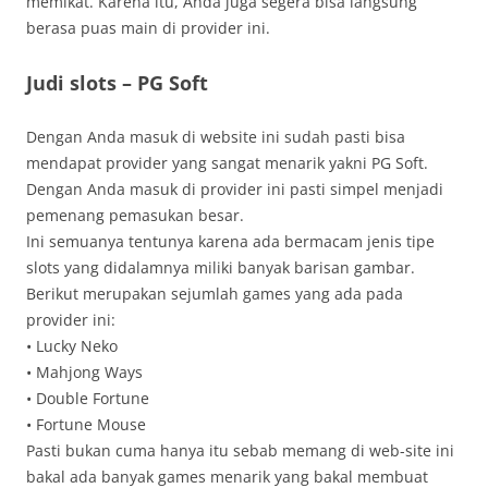
memikat. Karena itu, Anda juga segera bisa langsung
berasa puas main di provider ini.
Judi slots – PG Soft
Dengan Anda masuk di website ini sudah pasti bisa
mendapat provider yang sangat menarik yakni PG Soft.
Dengan Anda masuk di provider ini pasti simpel menjadi
pemenang pemasukan besar.
Ini semuanya tentunya karena ada bermacam jenis tipe
slots yang didalamnya miliki banyak barisan gambar.
Berikut merupakan sejumlah games yang ada pada
provider ini:
• Lucky Neko
• Mahjong Ways
• Double Fortune
• Fortune Mouse
Pasti bukan cuma hanya itu sebab memang di web-site ini
bakal ada banyak games menarik yang bakal membuat