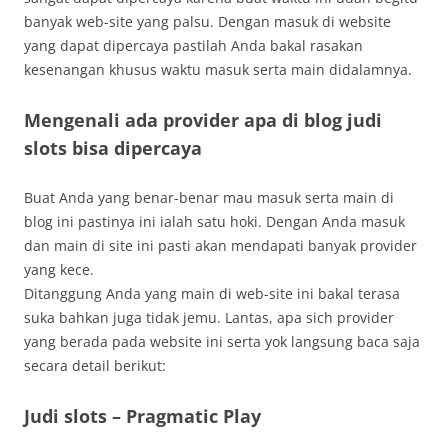
banyak web-site yang palsu. Dengan masuk di website
yang dapat dipercaya pastilah Anda bakal rasakan
kesenangan khusus waktu masuk serta main didalamnya.
Mengenali ada provider apa di blog judi
slots bisa dipercaya
Buat Anda yang benar-benar mau masuk serta main di
blog ini pastinya ini ialah satu hoki. Dengan Anda masuk
dan main di site ini pasti akan mendapati banyak provider
yang kece.
Ditanggung Anda yang main di web-site ini bakal terasa
suka bahkan juga tidak jemu. Lantas, apa sich provider
yang berada pada website ini serta yok langsung baca saja
secara detail berikut:
Judi slots – Pragmatic Play