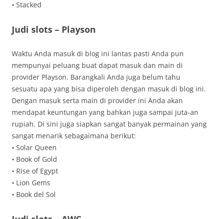
• Stacked
Judi slots – Playson
Waktu Anda masuk di blog ini lantas pasti Anda pun
mempunyai peluang buat dapat masuk dan main di
provider Playson. Barangkali Anda juga belum tahu
sesuatu apa yang bisa diperoleh dengan masuk di blog ini.
Dengan masuk serta main di provider ini Anda akan
mendapat keuntungan yang bahkan juga sampai juta-an
rupiah. Di sini juga siapkan sangat banyak permainan yang
sangat menarik sebagaimana berikut:
• Solar Queen
• Book of Gold
• Rise of Egypt
• Lion Gems
• Book del Sol