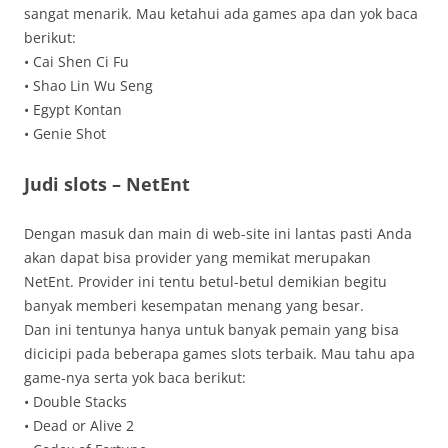
sangat menarik. Mau ketahui ada games apa dan yok baca
berikut:
• Cai Shen Ci Fu
• Shao Lin Wu Seng
• Egypt Kontan
• Genie Shot
Judi slots – NetEnt
Dengan masuk dan main di web-site ini lantas pasti Anda
akan dapat bisa provider yang memikat merupakan
NetEnt. Provider ini tentu betul-betul demikian begitu
banyak memberi kesempatan menang yang besar.
Dan ini tentunya hanya untuk banyak pemain yang bisa
dicicipi pada beberapa games slots terbaik. Mau tahu apa
game-nya serta yok baca berikut:
• Double Stacks
• Dead or Alive 2