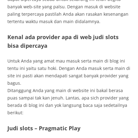
banyak web-site yang palsu. Dengan masuk di website
paling terpercaya pastilah Anda akan rasakan kesenangan
tertentu waktu masuk dan main didalamnya.
Kenal ada provider apa di web judi slots
bisa dipercaya
Untuk Anda yang amat mau masuk serta main di blog ini
tentu ini yaitu satu hoki. Dengan Anda masuk serta main di
site ini pasti akan mendapati sangat banyak provider yang
bagus.
Ditanggung Anda yang main di website ini bakal berasa
puas sampai tak kan jenuh. Lantas, apa sich provider yang
berada di blog ini dan yok langsung baca saja sedetailnya
berikut:
Judi slots – Pragmatic Play