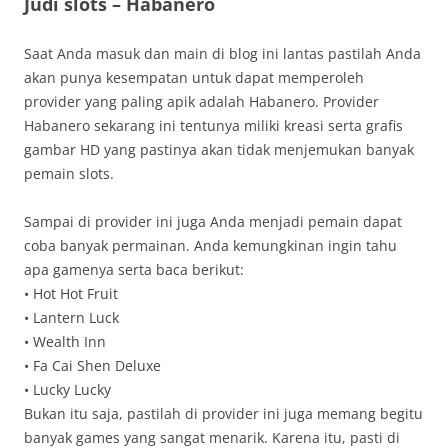
Judi slots – Habanero
Saat Anda masuk dan main di blog ini lantas pastilah Anda
akan punya kesempatan untuk dapat memperoleh
provider yang paling apik adalah Habanero. Provider
Habanero sekarang ini tentunya miliki kreasi serta grafis
gambar HD yang pastinya akan tidak menjemukan banyak
pemain slots.
Sampai di provider ini juga Anda menjadi pemain dapat
coba banyak permainan. Anda kemungkinan ingin tahu
apa gamenya serta baca berikut:
• Hot Hot Fruit
• Lantern Luck
• Wealth Inn
• Fa Cai Shen Deluxe
• Lucky Lucky
Bukan itu saja, pastilah di provider ini juga memang begitu
banyak games yang sangat menarik. Karena itu, pasti di