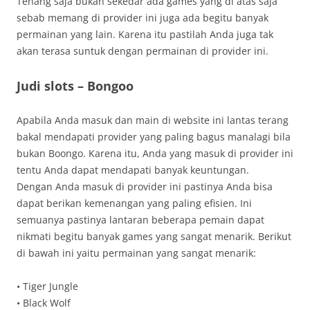
Tenang saja bukan sekedar ada games yang di atas saja
sebab memang di provider ini juga ada begitu banyak
permainan yang lain. Karena itu pastilah Anda juga tak
akan terasa suntuk dengan permainan di provider ini.
Judi slots – Bongoo
Apabila Anda masuk dan main di website ini lantas terang
bakal mendapati provider yang paling bagus manalagi bila
bukan Boongo. Karena itu, Anda yang masuk di provider ini
tentu Anda dapat mendapati banyak keuntungan.
Dengan Anda masuk di provider ini pastinya Anda bisa
dapat berikan kemenangan yang paling efisien. Ini
semuanya pastinya lantaran beberapa pemain dapat
nikmati begitu banyak games yang sangat menarik. Berikut
di bawah ini yaitu permainan yang sangat menarik:
• Tiger Jungle
• Black Wolf