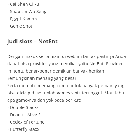
• Cai Shen Ci Fu
• Shao Lin Wu Seng
• Egypt Kontan
• Genie Shot
Judi slots – NetEnt
Dengan masuk serta main di web ini lantas pastinya Anda
dapat bisa provider yang memikat yaitu NetEnt. Provider
ini tentu benar-benar demikian banyak berikan
kemungkinan menang yang besar.
Serta ini tentu memang cuma untuk banyak pemain yang
bisa dicicip di sejumlah games slots terunggul. Mau tahu
apa game-nya dan yok baca berikut:
• Double Stacks
• Dead or Alive 2
• Codex of Fortune
• Butterfly Staxx