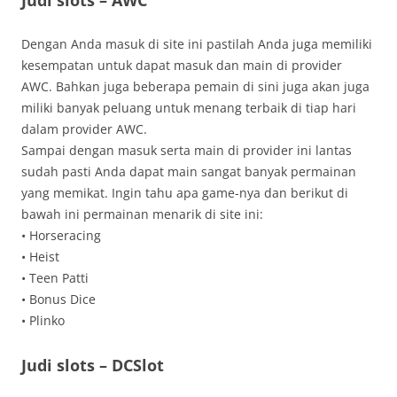
Judi slots – AWC
Dengan Anda masuk di site ini pastilah Anda juga memiliki
kesempatan untuk dapat masuk dan main di provider
AWC. Bahkan juga beberapa pemain di sini juga akan juga
miliki banyak peluang untuk menang terbaik di tiap hari
dalam provider AWC.
Sampai dengan masuk serta main di provider ini lantas
sudah pasti Anda dapat main sangat banyak permainan
yang memikat. Ingin tahu apa game-nya dan berikut di
bawah ini permainan menarik di site ini:
• Horseracing
• Heist
• Teen Patti
• Bonus Dice
• Plinko
Judi slots – DCSlot