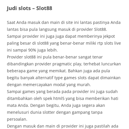
Judi slots – Slot88
Saat Anda masuk dan main di site ini lantas pastinya Anda
lantas bisa pula langsung masuk di provider Slot88.
Sampai provider ini juga juga dapat memberinya jekpot
paling besar di slot88 yang benar-benar miliki rtp slots live
ini sampai 90% juga lebih.
Provider slot88 ini pula benar-benar sangat tenar
dibandingkan provider pragmatic play, terhebat luncurkan
beberapa game yang memikat. Bahkan juga ada pula
begitu banyak alternatif type games slots dapat dimainkan
dengan memercayakan modal yang murah.
Sampai games yang berada pada provider ini juga sudah
ditambahkan oleh spek html5 yang bisa memberikan hati
mata Anda. Dengan begitu, Anda juga segera akan
menelusuri dunia slotter dengan gampang tanpa
persoalan.
Dengan masuk dan main di provider ini juga pastilah ada