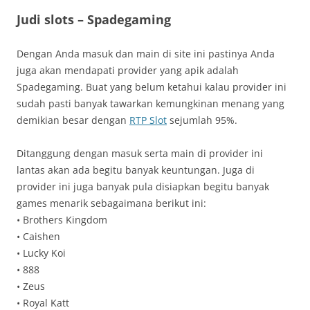
Judi slots – Spadegaming
Dengan Anda masuk dan main di site ini pastinya Anda
juga akan mendapati provider yang apik adalah
Spadegaming. Buat yang belum ketahui kalau provider ini
sudah pasti banyak tawarkan kemungkinan menang yang
demikian besar dengan
RTP Slot
sejumlah 95%.
Ditanggung dengan masuk serta main di provider ini
lantas akan ada begitu banyak keuntungan. Juga di
provider ini juga banyak pula disiapkan begitu banyak
games menarik sebagaimana berikut ini:
• Brothers Kingdom
• Caishen
• Lucky Koi
• 888
• Zeus
• Royal Katt