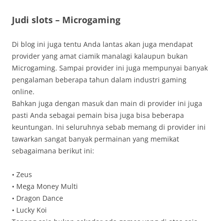
Judi slots – Microgaming
Di blog ini juga tentu Anda lantas akan juga mendapat
provider yang amat ciamik manalagi kalaupun bukan
Microgaming. Sampai provider ini juga mempunyai banyak
pengalaman beberapa tahun dalam industri gaming
online.
Bahkan juga dengan masuk dan main di provider ini juga
pasti Anda sebagai pemain bisa juga bisa beberapa
keuntungan. Ini seluruhnya sebab memang di provider ini
tawarkan sangat banyak permainan yang memikat
sebagaimana berikut ini:
• Zeus
• Mega Money Multi
• Dragon Dance
• Lucky Koi