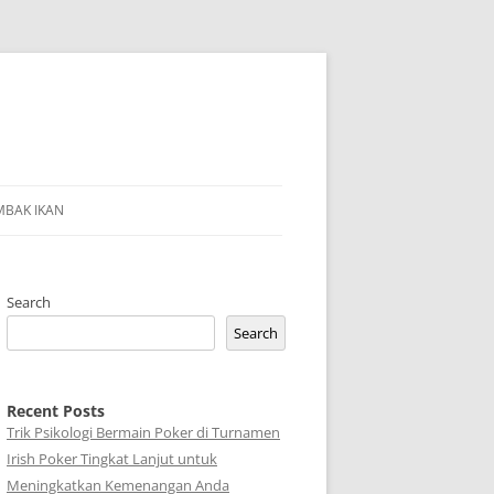
MBAK IKAN
Search
Search
Recent Posts
Trik Psikologi Bermain Poker di Turnamen
Irish Poker Tingkat Lanjut untuk
Meningkatkan Kemenangan Anda