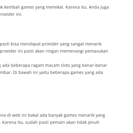
nyak kembali games yang memikat. Karena itu, Anda juga
ovider ini.
 pasti bisa mendapat provider yang sangat menarik
 provider ini pasti akan ringan memenangi pemasukan
 ada beberapa ragam macam slots yang benar-benar
mbar. Di bawah ini yaitu beberapa games yang ada
ena di web ini bakal ada banyak games menarik yang
Karena itu, sudah pasti pemain akan tidak jenuh