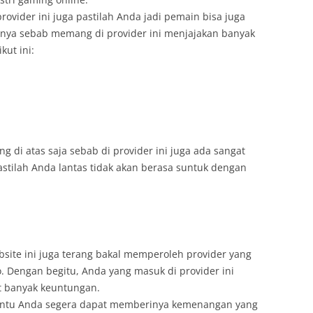
ovider ini juga pastilah Anda jadi pemain bisa juga
nya sebab memang di provider ini menjajakan banyak
ut ini:
 di atas saja sebab di provider ini juga ada sangat
astilah Anda lantas tidak akan berasa suntuk dengan
site ini juga terang bakal memperoleh provider yang
o. Dengan begitu, Anda yang masuk di provider ini
t banyak keuntungan.
tentu Anda segera dapat memberinya kemenangan yang