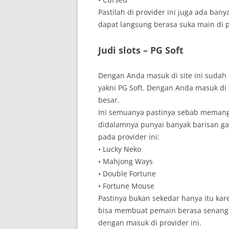
Pastilah di provider ini juga ada ba
dapat langsung berasa suka main di pr
Judi slots – PG Soft
Dengan Anda masuk di site ini sudah
yakni PG Soft. Dengan Anda masuk di
besar.
Ini semuanya pastinya sebab memang
didalamnya punyai banyak barisan ga
pada provider ini:
• Lucky Neko
• Mahjong Ways
• Double Fortune
• Fortune Mouse
Pastinya bukan sekedar hanya itu kar
bisa membuat pemain berasa senang. 
dengan masuk di provider ini.