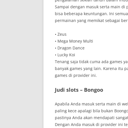
Sampai dengan masuk serta main di pr
bisa beberapa keuntungan. Ini semua
permainan yang memikat sebagai berik
• Zeus
• Mega Money Multi
• Dragon Dance
• Lucky Koi
Tenang saja tidak cuma ada games yang
banyak games yang lain. Karena itu p
games di provider ini.
Judi slots – Bongoo
Apabila Anda masuk serta main di web
paling kece apalagi bila bukan Boong
pastinya Anda akan mendapati sanga
Dengan Anda masuk di provider ini 