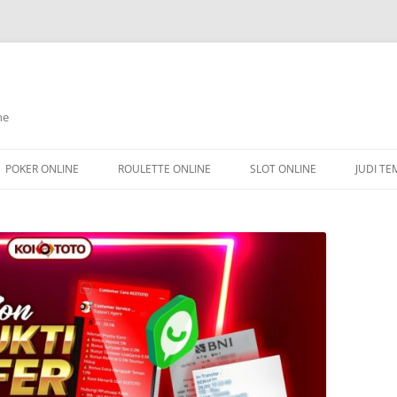
ne
Skip
to
POKER ONLINE
ROULETTE ONLINE
SLOT ONLINE
JUDI TE
content